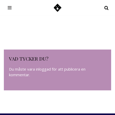
Hoppa
till
innehåll
VAD TYCKER DU?
Du måste vara
inloggad
för att publicera en
kommentar.