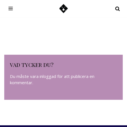
Hoppa
till
innehåll
VAD TYCKER DU?
Du måste vara
inloggad
för att publicera en
kommentar.