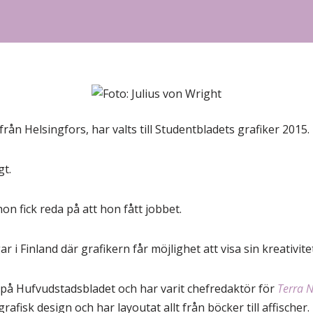
rån Helsingfors, har valts till Studentbladets grafiker 2015.
gt.
on fick reda på att hon fått jobbet.
r i Finland där grafikern får möjlighet att visa sin kreativitet
 på Hufvudstadsbladet och har varit chefredaktör för
Terra 
afisk design och har layoutat allt från böcker till affischer