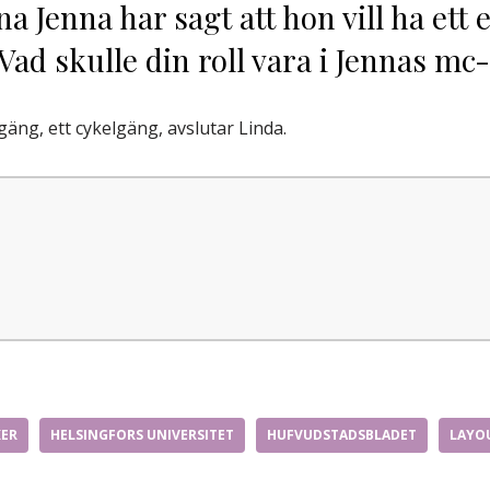
lna Jenna
har sagt
att hon vill ha ett
 Vad skulle din roll vara i Jennas m
-gäng, ett cykelgäng, avslutar Linda.
KER
HELSINGFORS UNIVERSITET
HUFVUDSTADSBLADET
LAYO