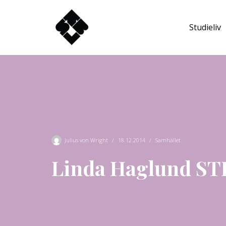
Studieliv
Hoppa
till
innehåll
Julius von Wright
18.12.2014
Samhället
Linda Haglund STB