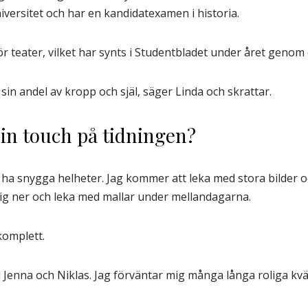
versitet och har en kandidatexamen i historia.
ör teater, vilket har synts i Studentbladet under året genom 
t sin andel av kropp och själ, säger Linda och skrattar.
din touch på tidningen?
ha snygga helheter. Jag kommer att leka med stora bilder oc
a mig ner och leka med mallar under mellandagarna.
komplett.
Jenna och Niklas. Jag förväntar mig många långa roliga kvä