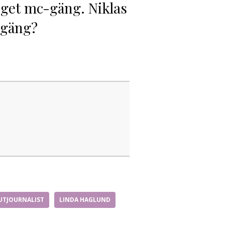
 eget mc-gäng. Niklas
c-gäng?
UTJOURNALIST
LINDA HAGLUND