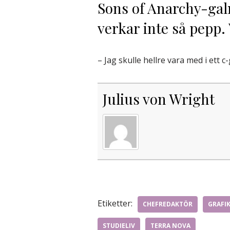
Sons of Anarchy-ga
verkar inte så pepp.
– Jag skulle hellre vara med i ett c
Julius von Wright
Etiketter:
CHEFREDAKTÖR
GRAFI
STUDIELIV
TERRA NOVA