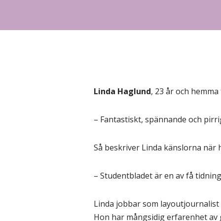
Linda Haglund
, 23 år och hemma f
– Fantastiskt, spännande och pirri
Så beskriver Linda känslorna när h
– Studentbladet är en av få tidninga
Linda jobbar som layoutjournalist
Hon har mångsidig erfarenhet av gr