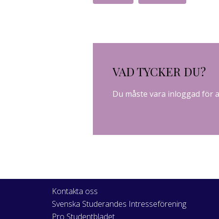
VAD TYCKER DU?
Du måste vara
inloggad
för 
Kontakta oss
Svenska Studerandes Intresseförening
Pro Studentbladet