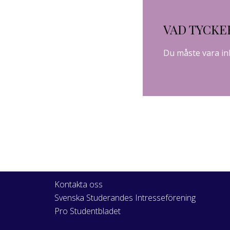
VAD TYCKE
Du måste vara
in
Kontakta oss
Svenska Studerandes Intresseförening
Pro Studentbladet