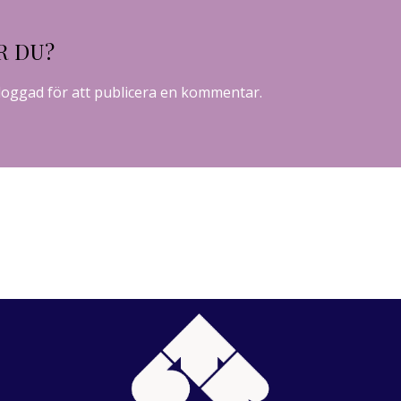
R DU?
loggad
för att publicera en kommentar.