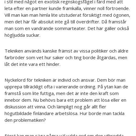
i stil med något en exotisk regnskogsfågel i färd med att
leta efter en partner kunde framkalla, vinner noll förtroende.
Vill man kan man himla lite utstuderat försiktigt med ögonen,
men det här får absolut inte gå till överdrifter. Då framstår
man som en vandrande sommarteater. Det här gäller också
högljudda suckar.
Tekniken används kanske främst av vissa politiker och äldre
farbröder som vet hur saker och ting borde åtgärdas, men
låt det inte vara ett hinder.
Nyckelord för tekniken är individ och ansvar. Dem bör man
upprepa tillräckligt ofta i varierande ordning. På ytan kan de
framstå som lite futtiga, men det är inte den kraft som
innebor dem. Nu behövs bara ett problem att lösa eller en
diskussion att vinna. Och lämpligt nog går allt fler
högutbildade finländare arbetslösa. Hur borde man tackla
den problematiken?
Först kan man säga några väl valda ord om den utbredda