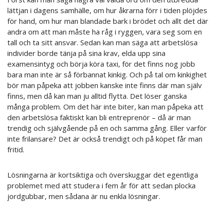
lättjan i dagens samhälle, om hur åkrarna förr i tiden plöjdes
för hand, om hur man blandade bark i brödet och allt det där
andra om att man måste ha råg i ryggen, vara seg som en
tall och ta sitt ansvar. Sedan kan man säga att arbetslösa
individer borde tänja på sina krav, elda upp sina
examensintyg och börja köra taxi, för det finns nog jobb
bara man inte är så förbannat kinkig. Och på tal om kinkighet
bör man påpeka att jobben kanske inte finns där man själv
finns, men då kan man ju alltid flytta. Det löser ganska
många problem. Om det här inte biter, kan man påpeka att
den arbetslösa faktiskt kan bli entreprenör – då är man
trendig och självgående på en och samma gång. Eller varför
inte frilansare? Det är också trendigt och på köpet får man
fritid.
Lösningarna är kortsiktiga och överskuggar det egentliga
problemet med att studera i fem år för att sedan plocka
jordgubbar, men sådana är nu enkla lösningar.