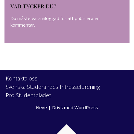
VAD TYCKER DU?
Du måste vara
inloggad
för att publicera en
kommentar.
Kontakta oss
Svenska Studerandes Intresseförening
Pro Studentbladet
Neve
| Drivs med
WordPress