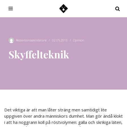
Hoppa
till
innehåll
Redaktionssekreterare
02.05.2013
Opinion
Skyffelteknik
Det viktiga är att man låter sträng men samtidigt lite
uppgiven över andra människors dumhet. Man gör ändå klokt
i att ha noggrann koll på röstvolymen: gälla och skrikiga läten,