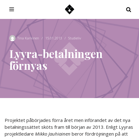
Hoppa
till
innehåll
Tina Karkinen
15.01.2013
Studieliv
Lyyra-betalningen
förnyas
Projektet påbörjades förra året men införandet av det nya
betalningssättet sköts fram till början av 2013. Enligt Lyyras
projektledare
Mikko Jauhiainen
beror fördröjningen på att