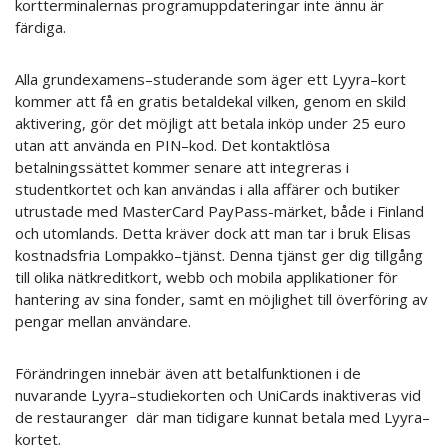
kortterminalernas programuppdateringar inte ännu är
färdiga.
Alla grundexamens
–
studerande som äger ett Lyyra
–
kort
kommer att få en gratis betaldekal vilken, genom en skild
aktivering, gör det möjligt att betala inköp under 25 euro
utan att använda en PIN
–
kod. Det kontaktlösa
betalningssättet kommer senare att integreras i
studentkortet och kan användas i alla affärer och butiker
utrustade med MasterCard PayPass-märket, både i Finland
och utomlands. Detta kräver dock att man tar i bruk Elisas
kostnadsfria Lompakko
–
tjänst. Denna tjänst ger dig tillgång
till olika nätkreditkort, webb och mobila applikationer för
hantering av sina fonder, samt en möjlighet till överföring av
pengar mellan användare.
Förändringen innebär även att betalfunktionen i de
nuvarande Lyyra
–
studiekorten och UniCards inaktiveras vid
de restauranger där man tidigare kunnat betala med Lyyra
–
kortet.