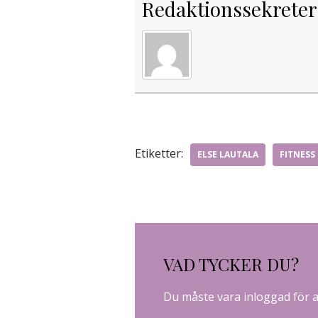
Redaktionssekreter
Etiketter:
ELSE LAUTALA
FITNESS
VAD TYCKER DU?
Du måste vara
inloggad
för 