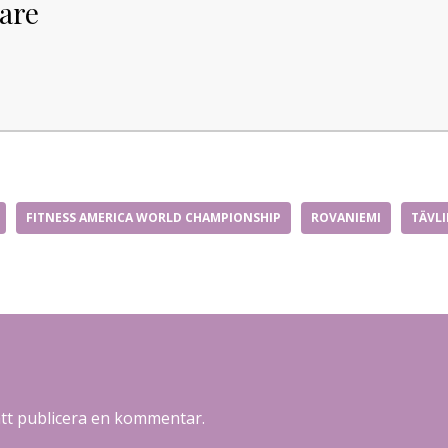
are
FITNESS AMERICA WORLD CHAMPIONSHIP
ROVANIEMI
TÄVL
att publicera en kommentar.