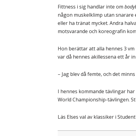
Fittness i sig handlar inte om
bodyb
någon muskelklimp utan snarare en
eller ha tränat mycket. Andra halv
motsvarande och koreografin komb
Hon berättar att alla hennes 3 vm
var då hennes akillessena ett år i
– Jag blev då femte, och det minns
I hennes kommande tävlingar har h
World Championship-tävlingen. St
Läs Elses val av klassiker i Student