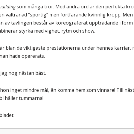
uilding
som många tror. Med andra ord är den perfekta kro
 vältränad ”sportig” men fortfarande kvinnlig kropp. Men de
an av tävlingen består av koreograferat uppträdande i form a
inerar styrka med vighet, rytm och show.
 är blan de viktigaste prestationerna under hennes karriär,
nnan hade opererats.
 jag nog nästan bäst.
on inget mindre mål, än komma hem som vinnare! Till näst 
bl håller tummarna!
bladet.