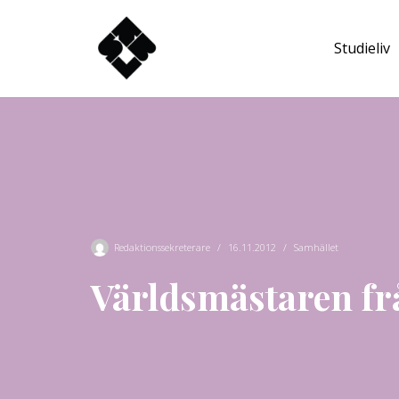
Studieliv
Hoppa
till
innehåll
Redaktionssekreterare
16.11.2012
Samhället
Världsmästaren fr