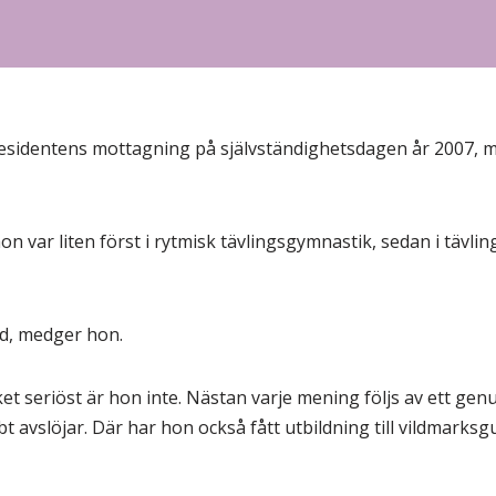
presidentens mottagning på självständighetsdagen år 2007, m
on var liten först i rytmisk tävlingsgymnastik, sedan i tävl
lod, medger hon.
ket seriöst är hon inte. Nästan varje mening följs av ett ge
 avslöjar. Där har hon också fått utbildning till vildmarksguid