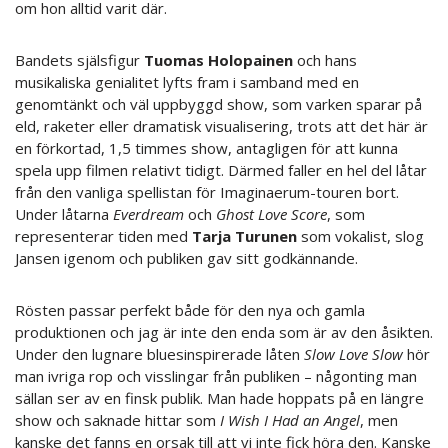
om hon alltid varit där.
Bandets själsfigur
Tuomas
Holopainen
och hans
musikaliska genialitet lyfts fram i samband med en
genomtänkt och väl uppbyggd show, som varken sparar på
eld, raketer eller dramatisk visualisering, trots att det här är
en förkortad, 1,5 timmes show, antagligen för att kunna
spela upp filmen relativt tidigt. Därmed faller en hel del låtar
från den vanliga spellistan för Imaginaerum-touren bort.
Under låtarna
Everdream
och
Ghost Love Score
, som
representerar tiden med
Tarja Turunen
som vokalist, slog
Jansen igenom och publiken gav sitt godkännande.
Rösten passar perfekt både för den nya och gamla
produktionen och jag är inte den enda som är av den åsikten.
Under den lugnare bluesinspirerade låten
Slow Love Slow
hör
man ivriga rop och visslingar från publiken – någonting man
sällan ser av en finsk publik. Man hade hoppats på en längre
show och saknade hittar som
I Wish I Had an Angel
, men
kanske det fanns en orsak till att vi inte fick höra den. Kanske