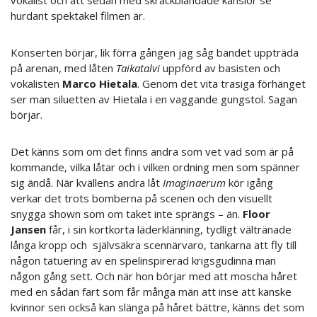
vokalist och att sedan med skräckblandade känslor se
hurdant spektakel filmen är.
Konserten börjar, lik förra gången jag såg bandet uppträda
på arenan, med låten
Taikatalvi
uppförd av basisten och
vokalisten
Marco Hietala
. Genom det vita trasiga förhänget
ser man siluetten av Hietala i en vaggande gungstol. Sagan
börjar.
Det känns som om det finns andra som vet vad som är på
kommande, vilka låtar och i vilken ordning men som spänner
sig ändå. När kvällens andra låt
Imaginaerum
kör igång
verkar det trots bomberna på scenen och den visuellt
snygga shown som om taket inte sprängs – än.
Floor
Jansen
får, i sin kortkorta läderklänning, tydligt vältränade
långa kropp och självsäkra scennärvaro, tankarna att fly till
någon tatuering av en spelinspirerad krigsgudinna man
någon gång sett. Och när hon börjar med att moscha håret
med en sådan fart som får många män att inse att kanske
kvinnor sen också kan slänga på håret bättre, känns det som