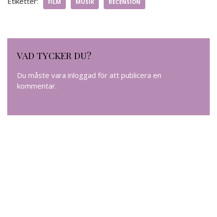
Etiketter:
FILM
MUSIK
RECENSION
VAD TYCKER DU?
Du måste vara
inloggad
för att publicera en
kommentar.