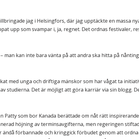
llbringade jag i Helsingfors, där jag upptäckte en massa ny
ppat upp som svampar i, ja, regnet. Det ordnas festivaler, 
ej – man kan inte bara vänta på att andra ska hitta på nåntin
ckat med unga och driftiga mänskor som har vågat ta initiativ
 av studierna. Det är möjligt att göra karriär via sin blogg. 
än Patty som bor Kanada berättade om nåt rätt inspirerande
anerad höjning av terminsavgifterna, men regeringen stifta
ar ändå förbannade och kringgick förbudet genom att ordna