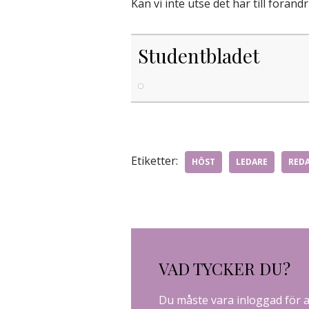
Kan vi inte utse det här till förän
Studentbladet
Etiketter:
HÖST
LEDARE
RED
VAD TYCKER DU?
Du måste vara
inloggad
för 