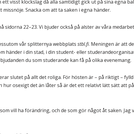
ett visst klockslag då alla samtidigt gick ut på sina egna b
itt missnöje. Snacka om att ta saken i egna händer.
å sidorna 22–23. Vi bjuder också på alster av våra medarbet
dessutom vår splitternya webbplats
stbl.fi
. Meningen är att de
om händer i din stad, i din student- eller studerandeorganisat
 erbjudanden du som studerande kan få på olika evenemang.
 slutet på allt det roliga. För hösten är – på riktigt – fyl
hur osexigt det än låter så är det ett relativt lätt sätt att
som vill ha förändring, och de som gör något åt saken. Jag vi