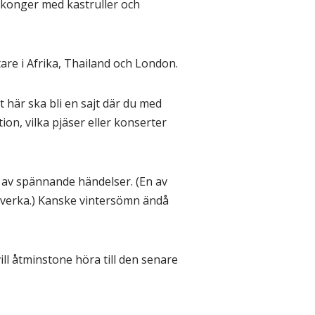
alkonger med kastruller och
are i Afrika, Thailand och London.
t här ska bli en sajt där du med
ion, vilka pjäser eller konserter
ld av spännande händelser. (En av
 påverka.) Kanske vintersömn ändå
ll åtminstone höra till den senare