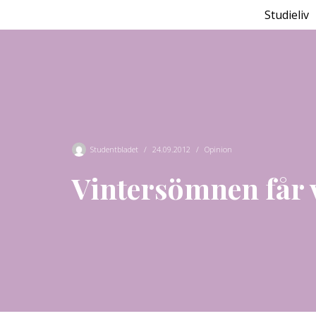
Studieliv
Hoppa
till
innehåll
Studentbladet
24.09.2012
Opinion
Vintersömnen får 