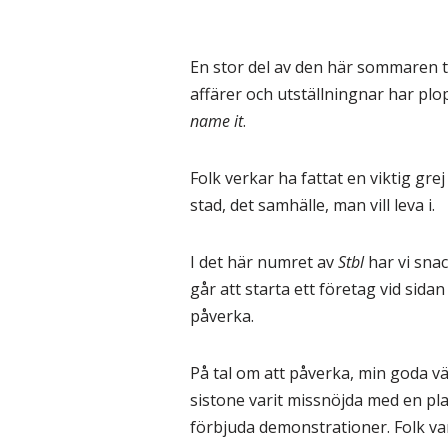
En stor del av den här sommaren ti
affärer och utställningnar har plo
name it
.
Folk verkar ha fattat en viktig gr
stad, det samhälle, man vill leva i.
I det här numret av
Stbl
har vi sna
går att starta ett företag vid sidan
påverka.
På tal om att påverka, min goda v
sistone varit missnöjda med en pl
förbjuda demonstrationer. Folk v