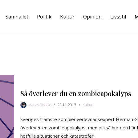
Samhället
Politik
Kultur
Opinion
Livsstil
M
Så överlever du en zombieapokalyps
Matias Risikko
23.11.2017
Kultur
Sveriges främste zombieöverlevnadsexpert Herman Geij
överlever en zombieapokalyps, men också hur den här
hotfulla situationer och katastrofer.