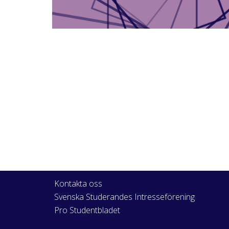
Kontakta oss
Svenska Studerandes Intresseförening
Pro Studentbladet