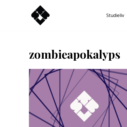
Studieliv
Hoppa
till
innehåll
zombieapokalyps