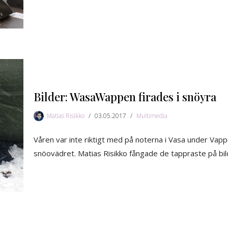
Bilder: WasaWappen firades i snöyra
Matias Risikko
03.05.2017
Multimedia
Våren var inte riktigt med på noterna i Vasa under Vap
snöovädret. Matias Risikko fångade de tappraste på bild