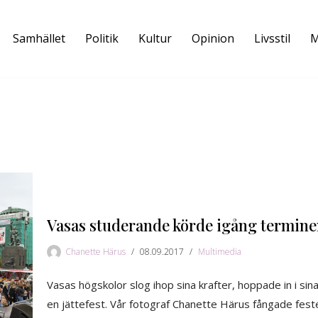
Samhället
Politik
Kultur
Opinion
Livsstil
M
Vasas studerande körde igång termine
Chanette Härus
08.09.2017
Multimedia
Vasas högskolor slog ihop sina krafter, hoppade in i s
en jättefest. Vår fotograf Chanette Härus fångade feste