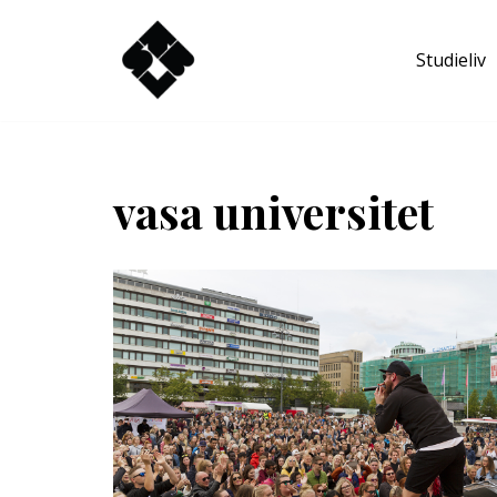
Studieliv
Hoppa
till
innehåll
vasa universitet