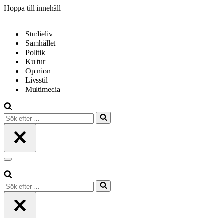
Hoppa till innehåll
Studieliv
Samhället
Politik
Kultur
Opinion
Livsstil
Multimedia
Sök
efter
…
Navigeringsmeny
Sök
efter
…