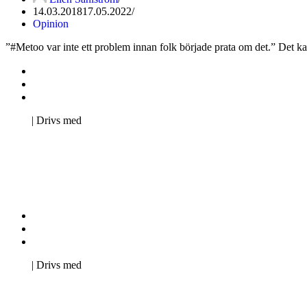
14.03.2018
17.05.2022
Opinion
”#Metoo var inte ett problem innan folk började prata om det.” Det kansk
Kontakta oss
Svenska Studerandes Intresseförening
Pro Studentbladet
Neve
| Drivs med
WordPress
Kontakta oss
Svenska Studerandes Intresseförening
Pro Studentbladet
Neve
| Drivs med
WordPress