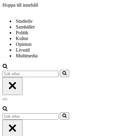
Hoppa till innehåll
Studieliv
Samhället
Politik
Kultur
Opinion
Livsstil
Multimedia
Sök
efter
…
Navigeringsmeny
Sök
efter
…