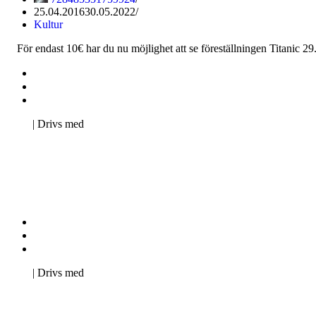
25.04.2016
30.05.2022
Kultur
För endast 10€ har du nu möjlighet att se föreställningen Titanic 2
Kontakta oss
Svenska Studerandes Intresseförening
Pro Studentbladet
Neve
| Drivs med
WordPress
Kontakta oss
Svenska Studerandes Intresseförening
Pro Studentbladet
Neve
| Drivs med
WordPress