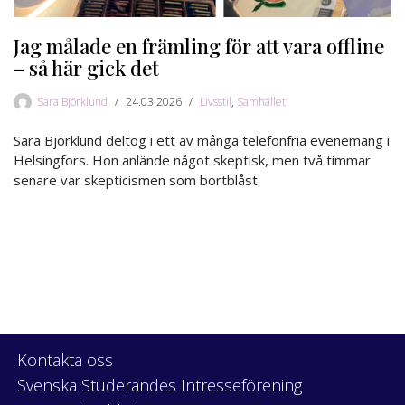
Jag målade en främling för att vara offline
– så här gick det
Sara Björklund
24.03.2026
Livsstil
,
Samhället
Sara Björklund deltog i ett av många telefonfria evenemang i
Helsingfors. Hon anlände något skeptisk, men två timmar
senare var skepticismen som bortblåst.
Kontakta oss
Svenska Studerandes Intresseförening