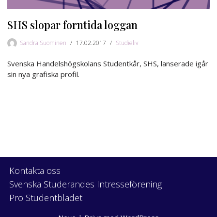
SHS slopar forntida loggan
Sandra Suominen
17.02.2017
Studieliv
Svenska Handelshögskolans Studentkår, SHS, lanserade igår
sin nya grafiska profil.
Kontakta oss
Svenska Studerandes Intresseförening
Pro Studentbladet