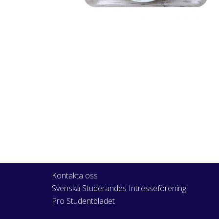
Kontakta oss
Svenska Studerandes Intresseförening
Pro Studentbladet