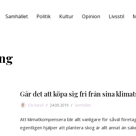
Samhället
Politik
Kultur
Opinion
Livsstil
M
ng
Går det att köpa sig fri från sina klima
Elis Karell
24.09.2019
Samhället
Att klimatkompensera blir allt vanligare för såväl för
egentligen hjälper att plantera skog är allt annat än säke