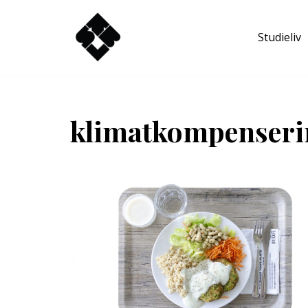
Studieliv
Hoppa
till
innehåll
klimatkompenseri