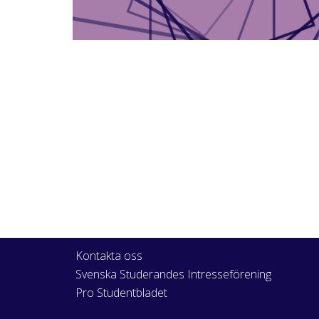
Kontakta oss
Svenska Studerandes Intresseförening
Pro Studentbladet