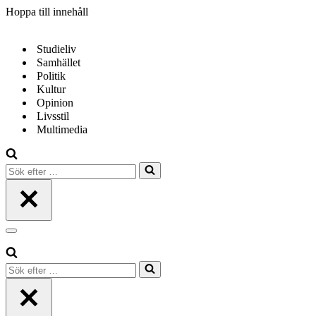
Hoppa till innehåll
Studieliv
Samhället
Politik
Kultur
Opinion
Livsstil
Multimedia
Sök
efter
…
Navigeringsmeny
Sök
efter
…