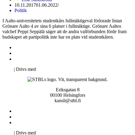
10.11.2017
01.06.2022
Politik
I​ ​Aalto-universitetets​ ​studentkårs​ ​fullmäktigeval​ ​förlorade​ ​listan​ ​
Grönare​ ​Aalto​ ​4​ ​av​ ​sina​ ​6 platser​ ​i​ ​fullmäktige.​ ​Grönare​ ​Aaltos​ ​
valchef​ ​Peppi​ ​Seppälä​ ​säger​ ​att​ ​de​ ​andra valförbunden​ ​förde​ ​fram​ ​
budskapet​ ​att​ ​partipolitik​ ​inte​ ​har​ ​en​ ​plats​ ​vid​ ​studentkåren.
Kontakta oss
Svenska Studerandes Intresseförening
Pro Studentbladet
Neve
| Drivs med
WordPress
Eriksgatan 8
00100 Helsingfors
kansli@stbl.fi
Kontakta oss
Svenska Studerandes Intresseförening
Pro Studentbladet
Neve
| Drivs med
WordPress