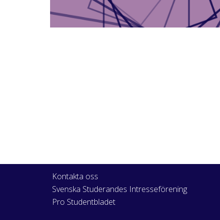
Kontakta oss
Svenska Studerandes Intresseförening
Pro Studentbladet