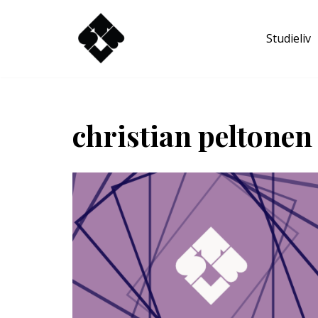
Studieliv
Hoppa
till
innehåll
christian peltonen