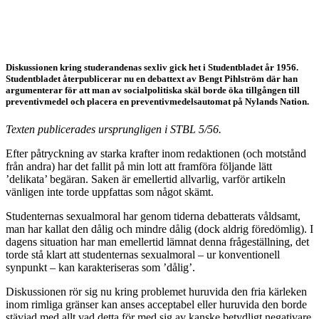
Nylands Nation!” från STBL
1956
Diskussionen kring studerandenas sexliv gick het i Studentbladet år 1956.
Studentbladet återpublicerar nu en debattext av Bengt Pihlström där han
argumenterar för att man av socialpolitiska skäl borde öka tillgången till
preventivmedel och placera en preventivmedelsautomat på Nylands Nation.
Texten publicerades ursprungligen i STBL 5/56.
Efter påtryckning av starka krafter inom redaktionen (och motstånd
från andra) har det fallit på min lott att framföra följande lätt
’delikata’ begäran. Saken är emellertid allvarlig, varför artikeln
vänligen inte torde uppfattas som något skämt.
Studenternas sexualmoral har genom tiderna debatterats våldsamt,
man har kallat den dålig och mindre dålig (dock aldrig föredömlig). I
dagens situation har man emellertid lämnat denna frågeställning, det
torde stå klart att studenternas sexualmoral – ur konventionell
synpunkt – kan karakteriseras som ’dålig’.
Diskussionen rör sig nu kring problemet huruvida den fria kärleken
inom rimliga gränser kan anses acceptabel eller huruvida den borde
stävjad med allt vad detta för med sig av kanske betydligt negativare