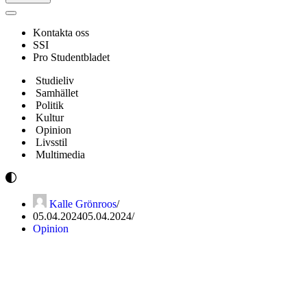
Navigeringsmeny
Kontakta oss
SSI
Pro Studentbladet
Studieliv
Samhället
Politik
Kultur
Opinion
Livsstil
Multimedia
Kalle Grönroos
05.04.2024
05.04.2024
Opinion
Tillbakablicken:
”Preventivmedelsautomat till