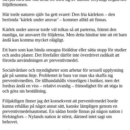
följdfenomen.
Här torde naturen själv ha gett svaret: Den fria kärleken – den
berömda ’kärlek under ansvar’ – kommer alltid att finnas.
Kärlek under ansvar torde väl tolkas så att parterna, främst den
manliga, tar ansvaret för följderna. Men detta hindrar inte att ett barn
ändå kan komma mycket olägligt.
Ett barn som kan binda omogna föräldrar eller sätta stopp för studier
och andra planer. Det förefaller därför inte överdrivet radikalt att
förorda användningen av preventivmedel.
Socialvårdare och myndigheter som arbetar för sexuell upplysning
går på samma linje. Problemet är bara var man ska skaffa sig
preventivmedlen. De tillhandahålls visserligen i butiker, men det
fordras ändå en viss – relativt ovanlig – frimodighet för att stiga in
och göra sin beställning.
Följaktligen finner jag det konsekvent att preventivmedel borde
kunna erhållas på något annat sätt, kanske lämpligen genom en
preventivmedelsautomat. En sådan borde finnas på någon nation i
Helsingfors – Nylands nation är störst, därmed intet sagt om
behovet.