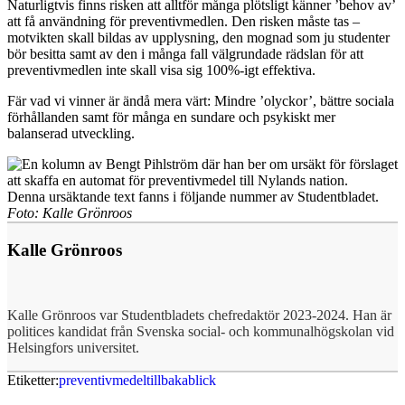
Naturligtvis finns risken att alltför många plötsligt känner ’behov av’
att få användning för preventivmedlen. Den risken måste tas –
motvikten skall bildas av upplysning, den mognad som ju studenter
bör besitta samt av den i många fall välgrundade rädslan för att
preventivmedlen inte skall visa sig 100%-igt effektiva.
Fär vad vi vinner är ändå mera värt: Mindre ’olyckor’, bättre sociala
förhållanden samt för många en sundare och psykiskt mer
balanserad utveckling.
Denna ursäktande text fanns i följande nummer av Studentbladet.
Foto: Kalle Grönroos
Kalle Grönroos
Kalle Grönroos var Studentbladets chefredaktör 2023-2024. Han är
politices kandidat från Svenska social- och kommunalhögskolan vid
Helsingfors universitet.
Etiketter:
preventivmedel
tillbakablick