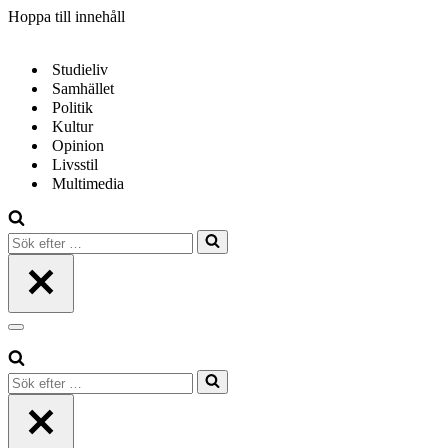
Hoppa till innehåll
Studieliv
Samhället
Politik
Kultur
Opinion
Livsstil
Multimedia
Sök
efter
…
Navigeringsmeny
Sök
efter
…