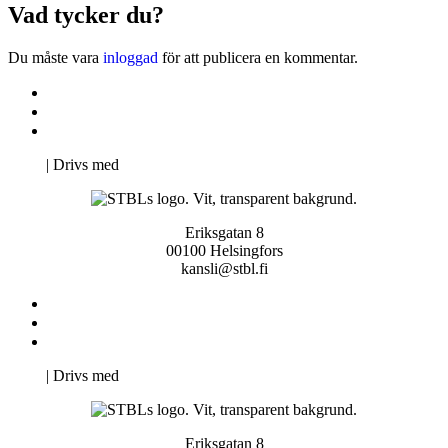
Vad tycker du?
Du måste vara
inloggad
för att publicera en kommentar.
Kontakta oss
Svenska Studerandes Intresseförening
Pro Studentbladet
Neve
| Drivs med
WordPress
Eriksgatan 8
00100 Helsingfors
kansli@stbl.fi
Kontakta oss
Svenska Studerandes Intresseförening
Pro Studentbladet
Neve
| Drivs med
WordPress
Eriksgatan 8