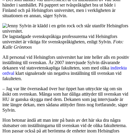
händer i samhället. På pappret ser tvåspråkighet bra ut både i
Finland och på Helsingfors universitet, men i verkligheten är
situationen en annan, säger Sylvin.
De lagstadgade svenskspråkiga professurerna vid Helsingfors
universitet är viktiga för svenskspråkigheten, enligt Sylvin.
Foto:
Kalle Grönroos
All personal vid Helsingfors universitet har inte heller alls en positiv
inställning till svenskan. År 2007 intervjuade Sylvin dåvarande
dekanen vid statsvetenskapliga fakulteten, som med olika
indirekta
ordval
klart signalerade sin negativa inställning till svenskan vid
fakulteten.
– Jag var lite överraskad över hur öppet han uttryckte sig om sin
åsikt om svenskan. Många som har dåliga attityder till svenskan vid
HU är ganska skygga med dem. Dekanen som jag intervjuade är
inte längre dekan, men sådana attityder finns nog fortfarande, säger
Sylvin.
Hon betonar ändå att man inte på basis av det här ska dra några
slutsatser om inställningarna till svenskan vid de olika fakulteterna.
Hon passar också på att berömma de enheter inom Helsingfors