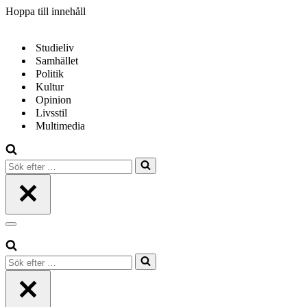
Hoppa till innehåll
Studieliv
Samhället
Politik
Kultur
Opinion
Livsstil
Multimedia
Sök
efter
…
Navigeringsmeny
Sök
efter
…