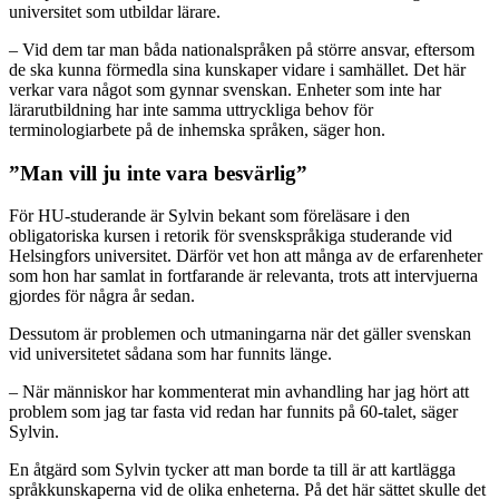
universitet som utbildar lärare.
– Vid dem tar man båda nationalspråken på större ansvar, eftersom
de ska kunna förmedla sina kunskaper vidare i samhället. Det här
verkar vara något som gynnar svenskan. Enheter som inte har
lärarutbildning har inte samma uttryckliga behov för
terminologiarbete på de inhemska språken, säger hon.
”Man vill ju inte vara besvärlig”
För HU-studerande är Sylvin bekant som föreläsare i den
obligatoriska kursen i retorik för svenskspråkiga studerande vid
Helsingfors universitet. Därför vet hon att många av de erfarenheter
som hon har samlat in fortfarande är relevanta, trots att intervjuerna
gjordes för några år sedan.
Dessutom är problemen och utmaningarna när det gäller svenskan
vid universitetet sådana som har funnits länge.
– När människor har kommenterat min avhandling har jag hört att
problem som jag tar fasta vid redan har funnits på 60-talet, säger
Sylvin.
En åtgärd som Sylvin tycker att man borde ta till är att kartlägga
språkkunskaperna vid de olika enheterna. På det här sättet skulle det