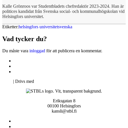
Kalle Grönroos var Studentbladets chefredaktör 2023-2024. Han är
politices kandidat från Svenska social- och kommunalhögskolan vid
Helsingfors universitet.
Etiketter:
helsingfors universitet
svenska
Vad tycker du?
Du måste vara
inloggad
för att publicera en kommentar.
Kontakta oss
Svenska Studerandes Intresseförening
Pro Studentbladet
Neve
| Drivs med
WordPress
Eriksgatan 8
00100 Helsingfors
kansli@stbl.fi
Kontakta oss
Svenska Studerandes Intresseförening