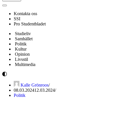
Navigeringsmeny
Kontakta oss
SSI
Pro Studentbladet
Studieliv
Samhället
Politik
Kultur
Opinion
Livsstil
Multimedia
Kalle Grönroos
08.03.2024
12.03.2024
Politik
Svenskan vid Helsingfors
universitet får både ris och ros