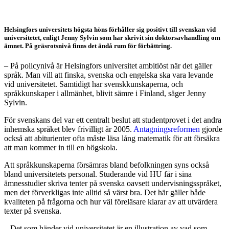
i ny doktorsavhandling
Helsingfors universitets högsta höns förhåller sig positivt till svenskan vid
universitetet, enligt Jenny Sylvin som har skrivit sin doktorsavhandling om
ämnet. På gräsrotsnivå finns det ändå rum för förbättring.
– På policynivå är Helsingfors universitet ambitiöst när det gäller
språk. Man vill att finska, svenska och engelska ska vara levande
vid universitetet. Samtidigt har svenskkunskaperna, och
språkkunskaper i allmänhet, blivit sämre i Finland, säger Jenny
Sylvin.
För svenskans del var ett centralt beslut att studentprovet i det andra
inhemska språket blev frivilligt år 2005.
Antagningsreformen
gjorde
också att abiturienter ofta måste läsa lång matematik för att försäkra
att man kommer in till en högskola.
Att språkkunskaperna försämras bland befolkningen syns också
bland universitetets personal. Studerande vid HU får i sina
ämnesstudier skriva tenter på svenska oavsett undervisningsspråket,
men det förverkligas inte alltid så värst bra. Det här gäller både
kvaliteten på frågorna och hur väl föreläsare klarar av att utvärdera
texter på svenska.
– Det som händer vid universitetet är en illustration av vad som