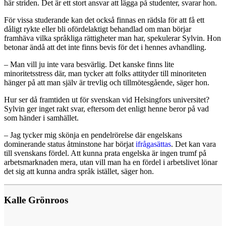
här striden. Det är ett stort ansvar att lägga på studenter, svarar hon.
För vissa studerande kan det också finnas en rädsla för att få ett
dåligt rykte eller bli ofördelaktigt behandlad om man börjar
framhäva vilka språkliga rättigheter man har, spekulerar Sylvin. Hon
betonar ändå att det inte finns bevis för det i hennes avhandling.
– Man vill ju inte vara besvärlig. Det kanske finns lite
minoritetsstress där, man tycker att folks attityder till minoriteten
hänger på att man själv är trevlig och tillmötesgående, säger hon.
Hur ser då framtiden ut för svenskan vid Helsingfors universitet?
Sylvin ger inget rakt svar, eftersom det enligt henne beror på vad
som händer i samhället.
– Jag tycker mig skönja en pendelrörelse där engelskans
dominerande status åtminstone har börjat
ifrågasättas
. Det kan vara
till svenskans fördel. Att kunna prata engelska är ingen trumf på
arbetsmarknaden mera, utan vill man ha en fördel i arbetslivet lönar
det sig att kunna andra språk istället, säger hon.
Kalle Grönroos