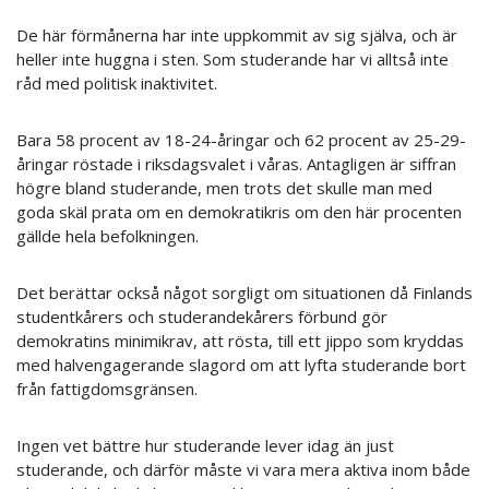
De här förmånerna har inte uppkommit av sig själva, och är
heller inte huggna i sten. Som studerande har vi alltså inte
råd med politisk inaktivitet.
Bara 58 procent av 18-24-åringar och 62 procent av 25-29-
åringar röstade i riksdagsvalet i våras. Antagligen är siffran
högre bland studerande, men trots det skulle man med
goda skäl prata om en demokratikris om den här procenten
gällde hela befolkningen.
Det berättar också något sorgligt om situationen då Finlands
studentkårers och studerandekårers förbund gör
demokratins minimikrav, att rösta, till ett jippo som kryddas
med halvengagerande slagord om att lyfta studerande bort
från fattigdomsgränsen.
Ingen vet bättre hur studerande lever idag än just
studerande, och därför måste vi vara mera aktiva inom både