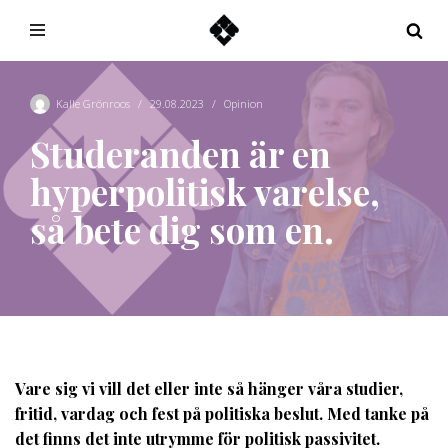
Hoppa
till
innehåll
Kalle Grönroos
29.08.2023
Opinion
Studeranden är en
hyperpolitisk varelse,
så bete dig som en.
Vare sig vi vill det eller inte så hänger våra studier,
fritid, vardag och fest på politiska beslut. Med tanke på
det finns det inte utrymme för politisk passivitet.