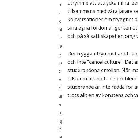
utrymme att uttrycka mina iéer
a
tillsammans med våra lärare o
s
konversationer om trygghet är
k
sina egna fördomar gentemot s
ul
och på så sätt skapat en omgi
le
ja
Det trygga utrymmet är ett ko
g
och inte “cancel culture”. Det
in
studerandena emellan. När man
t
tillsammans möta de problem o
e
studerande är inte rädda för a
kl
trots allt en av konstens och
ar
a
m
ig
if
al