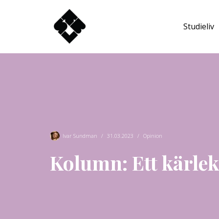
Studieliv
Hoppa
till
innehåll
Ivar Sundman
31.03.2023
Opinion
Kolumn: Ett kärlek