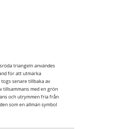
sröda triangeln användes
land för att utmärka
togs senare tillbaka av
ev tillsammans med en grön
rans och utrymmen fria från
 den som en allmän symbol