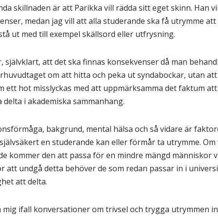
da skillnaden är att Parikka vill rädda sitt eget skinn. Han vil
nser, medan jag vill att alla studerande ska få utrymme att
å ut med till exempel skällsord eller utfrysning.
 självklart, att det ska finnas konsekvenser då man behan
uvudtaget om att hitta och peka ut syndabockar, utan att tryg
ett hot misslyckas med att uppmärksamma det faktum att 
nna delta i akademiska sammanhang.
ionsförmåga, bakgrund, mental hälsa och så vidare är faktore
självsäkert en studerande kan eller förmår ta utrymme. Om v
de kommer den att passa för en mindre mängd människor vi
r att undgå detta behöver de som redan passar in i universite
het att delta.
ra mig ifall konversationer om trivsel och trygga utrymmen int