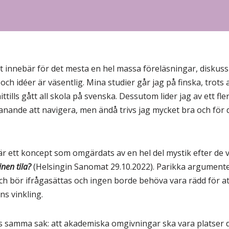
Det innebär för det mesta en hel massa föreläsningar, disku
ch idéer är väsentlig. Mina studier går jag på finska, trots 
lls gått all skola på svenska. Dessutom lider jag av ett fle
anande att navigera, men ändå trivs jag mycket bra och för
r ett koncept som omgärdats av en hel del mystik efter de v
inen tila?
(Helsingin Sanomat 29.10.2022). Parikka argumenter
h bör ifrågasättas och ingen borde behöva vara rädd för att 
ns vinkling.
is samma sak: att akademiska omgivningar ska vara platser d