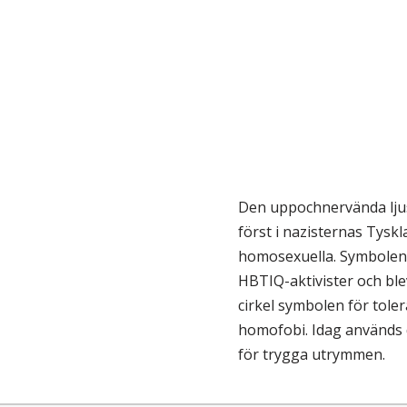
Den uppochnervända lju
först i nazisternas Tysk
homosexuella. Symbolen 
HBTIQ-aktivister och bl
cirkel symbolen för tole
homofobi. Idag används
för trygga utrymmen.