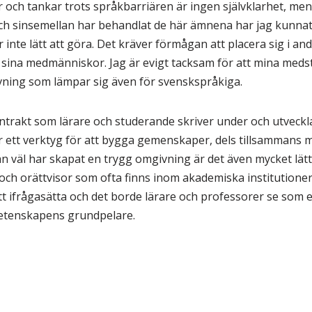
 och tankar trots språkbarriären är ingen självklarhet, men t
ch sinsemellan har behandlat de här ämnena har jag kunnat 
 inte lätt att göra. Det kräver förmågan att placera sig i 
ina medmänniskor. Jag är evigt tacksam för att mina medst
vning som lämpar sig även för svenskspråkiga.
ntrakt som lärare och studerande skriver under och utveckla
 är ett verktyg för att bygga gemenskaper, dels tillsammans 
 väl har skapat en trygg omgivning är det även mycket lätt
ch orättvisor som ofta finns inom akademiska institutione
tt ifrågasätta och det borde lärare och professorer se som e
 vetenskapens grundpelare.