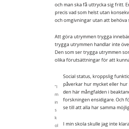
och man ska få uttrycka sig fritt. En
precis vad som helst utan konsekve
och omgivningar utan att behöva st
Att göra utrymmen trygga innebär,
trygga utrymmen handlar inte överh
Den som ser trygga utrymmen som 
olika förutsättningar för att ku
Social status, kroppslig funkt
påverkar hur mycket eller hur 
”I
den här mångfalden i beaktan
m
forskningen ensidigare. Och fö
in
se till att alla har samma möjlig
s
k
I min skola skulle jag inte kla
ol