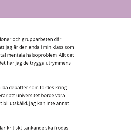
ssioner och grupparbeten där
att jag är den enda i min klass som
rtal mentala hälsoproblem. Allt det
 det har jag de trygga utrymmens
ilda debatter som fördes kring
ar att universitet borde vara
bli utskälld. Jag kan inte annat
är kritiskt tänkande ska frodas