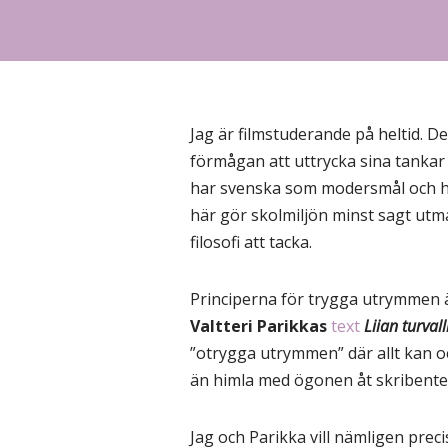
Jag är filmstuderande på heltid. 
förmågan att uttrycka sina tankar o
har svenska som modersmål och hitti
här gör skolmiljön minst sagt utm
filosofi att tacka.
Principerna för trygga utrymmen ä
Valtteri Parikkas
text
Liian turvall
”otrygga utrymmen” där allt kan oc
än himla med ögonen åt skribente
Jag och Parikka vill nämligen prec