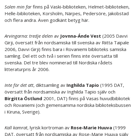
Solen min far
finns på Vaski-biblioteken, Helmet-biblioteken,
Helle-biblioteken, Korsholm, Närpes, Pedersöre, Jakobstad
och flera andra. Även godkänt betyg här.
Arvingarna: tredje delen
av
Jovnna-Ánde Vest
(2005 Davvi
Girji, översatt från nordsamiska till svenska av Riitta Taipale
2006, Davvi Girji) finns bara i Rovaniemi biblioteks samiska
samling. Del ett och två i serien finns inte översatta till
svenska. Del tre blev nominerad till Nordiska rådets
litteraturpris år 2006.
Inte för det att
, diktsamling av
Inghilda Tapio
(1995 DAT,
översatt från nordsamiska av Inghilda Tapio själv och
Birgitta Östlund
2001, DAT) finns på Vasas huvudbibliotek
och Rovaniemi (och gemensamma nordiska biblioteksbussen
i Kiruna, Sverige).
Kall kamrat
, lyrisk kortroman av
Rose-Marie Huuva
(1999
DAT, översatt från nordsamiska av Rose-Marie Huuva själv