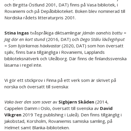
och Birgitta Östlund 2001, DAT) finns på Vasa bibliotek, i
Rovaniemi och på Depåbiblioteket. Boken blev nominerad till
Nordiska rådets litteraturpris 2001.
Stina Ingas
tvåspråkiga diktsamlingar
Jámán oanehis bottu =
Jag dör en kort stund
(2016, DAT) och
Dego Stálu lávžegihput
= Som björkarnas häxkvastar
(2020, DAT) som hon översatt
själv, finns bara tillgängliga i Rovaniemi, Lapplands
biblioteksnätverk och Uleåborg. Där finns de finlandssvenska
läsarna i regel inte.
Vi gör ett stickprov i Finna på ett verk som är skrivet på
norska och översatt till svenska:
Vaka över den som sover
av
Sigbjørn Skåden
(2014,
Cappelen Damm i Oslo, översatt till svenska av
David
Vikgren
2019 Teg publishing i Luleå). Den finns tillgänglig i
Jakobstad, Korsholm, Rovaniemis samiska samling, på
Helmet samt Blanka-biblioteken.