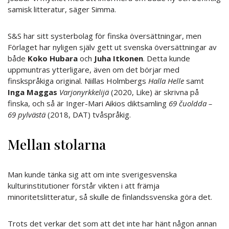
samisk litteratur, säger Simma.
S&S har sitt systerbolag för finska översättningar, men
Förlaget har nyligen själv gett ut svenska översättningar av
både
Koko Hubara
och
Juha Itkonen
. Detta kunde
uppmuntras ytterligare, även om det börjar med
finskspråkiga original. Niillas Holmbergs
Halla Helle
samt
Inga Maggas
Varjonyrkkelijä
(2020, Like) är skrivna på
finska, och så är Inger-Mari Aikios diktsamling
69 čuoldda –
69 pylvästä
(2018, DAT) tvåspråkig.
Mellan stolarna
Man kunde tänka sig att om inte sverigesvenska
kulturinstitutioner förstår vikten i att främja
minoritetslitteratur, så skulle de finlandssvenska göra det.
Trots det verkar det som att det inte har hänt någon annan