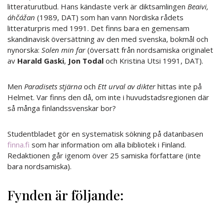
litteraturutbud. Hans kändaste verk är diktsamlingen
Beaivi,
áhčážan
(1989, DAT) som han vann Nordiska rådets
litteraturpris med 1991. Det finns bara en gemensam
skandinavisk översättning av den med svenska, bokmål och
nynorska:
Solen min far
(översatt från nordsamiska originalet
av
Harald Gaski
,
Jon Todal
och Kristina Utsi 1991, DAT).
Men
Paradisets stjärna
och
Ett urval av dikter
hittas inte på
Helmet. Var finns den då, om inte i huvudstadsregionen där
så många finlandssvenskar bor?
Studentbladet gör en systematisk sökning på datanbasen
finna.fi
som har information om alla bibliotek i Finland.
Redaktionen går igenom över 25 samiska författare (inte
bara nordsamiska).
Fynden är följande: