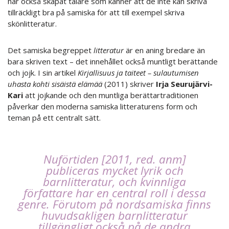
har också skapat talare som känner att de inte kan skriva
tillräckligt bra på samiska för att till exempel skriva
skönlitteratur.
Det samiska begreppet
litteratur
är en aning bredare än
bara skriven text – det innehållet också muntligt berättande
och jojk. I sin artikel
Kirjallisuus ja taiteet – sulautumisen
uhasta kohti sisäistä elämää
(2011) skriver
Irja Seurujärvi-
Kari
att jojkande och den muntliga berättartraditionen
påverkar den moderna samiska litteraturens form och
teman på ett centralt sätt.
Nuförtiden [2011, red. anm]
publiceras mycket lyrik och
barnlitteratur, och kvinnliga
författare har en central roll i dessa
genre. Förutom på nordsamiska finns
huvudsakligen barnlitteratur
tillgängligt också på de andra