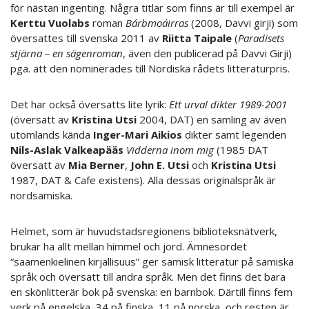
för nästan ingenting. Några titlar som finns är till exempel är
Kerttu Vuolabs
roman
Bárbmoáirras
(2008, Davvi girji) som
översattes till svenska 2011 av
Riitta Taipale
(
Paradisets
stjärna – en sägenroman
, även den publicerad på Davvi Girji)
pga. att den nominerades till Nordiska rådets litteraturpris.
Det har också översatts lite lyrik:
Ett urval dikter 1989-2001
(översatt av
Kristina Utsi
2004, DAT) en samling av även
utomlands kända
Inger-Mari Aikios
dikter samt legenden
Nils-Aslak Valkeapääs
Vidderna inom mig
(1985 DAT
översatt av
Mia Berner
,
John E. Utsi
och
Kristina Utsi
1987, DAT & Cafe existens). Alla dessas originalspråk är
nordsamiska.
Helmet, som är huvudstadsregionens biblioteksnätverk,
brukar ha allt mellan himmel och jord. Ämnesordet
“saamenkielinen kirjallisuus” ger samisk litteratur på samiska
språk och översatt till andra språk. Men det finns det bara
en skönlitterär bok på svenska: en barnbok. Därtill finns fem
verk på engelska, 34 på finska, 11 på norska, och resten är