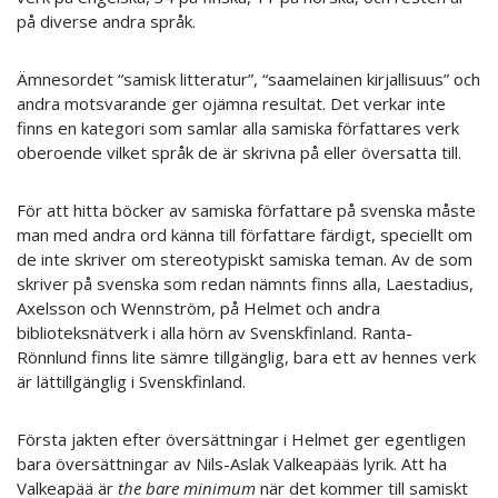
på diverse andra språk.
Ämnesordet “samisk litteratur”, “saamelainen kirjallisuus” och
andra motsvarande ger ojämna resultat. Det verkar inte
finns en kategori som samlar alla samiska författares verk
oberoende vilket språk de är skrivna på eller översatta till.
För att hitta böcker av samiska författare på svenska måste
man med andra ord känna till författare färdigt, speciellt om
de inte skriver om stereotypiskt samiska teman. Av de som
skriver på svenska som redan nämnts finns alla, Laestadius,
Axelsson och Wennström, på Helmet och andra
biblioteksnätverk i alla hörn av Svenskfinland. Ranta-
Rönnlund finns lite sämre tillgänglig, bara ett av hennes verk
är lättillgänglig i Svenskfinland.
Första jakten efter översättningar i Helmet ger egentligen
bara översättningar av Nils-Aslak Valkeapääs
lyrik. Att ha
Valkeapää är
the bare minimum
när det kommer till samiskt