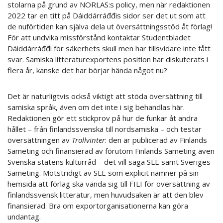
stolarna på grund av NORLAS:s policy, men när redaktionen
2022 tar en titt på Dáiddárráđđis sidor ser det ut som att
de nuförtiden kan själva dela ut översättningsstöd åt förlag!
För att undvika missförstånd kontaktar Studentbladet
Dáiddárráđđi för säkerhets skull men har tillsvidare inte fått
svar. Samiska litteraturexportens position har diskuterats i
flera år, kanske det har börjar hända något nu?
Det är naturligtvis också viktigt att stöda översättning till
samiska språk, även om det inte i sig behandlas här.
Redaktionen gör ett stickprov på hur de funkar åt andra
hållet – från finlandssvenska till nordsamiska – och testar
översättningen av
Trollvinter
: den är publicerad av Finlands
Sameting och finansierad av förutom Finlands Sameting även
Svenska statens kulturråd – det vill säga SLE samt Sveriges
Sameting. Motstridigt av SLE som explicit nämner på sin
hemsida att förlag ska vända sig till FILI för översättning av
finlandssvensk litteratur, men huvudsaken är att den blev
finansierad. Bra om exportorganisationerna kan göra
undantag.