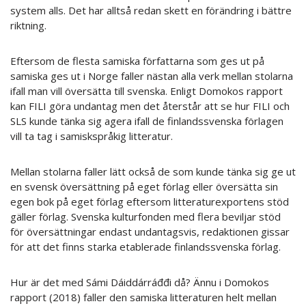
system alls. Det har alltså redan skett en förändring i bättre
riktning.
Eftersom de flesta samiska författarna som ges ut på
samiska ges ut i Norge faller nästan alla verk mellan stolarna
ifall man vill översätta till svenska. Enligt Domokos rapport
kan FILI göra undantag men det återstår att se hur FILI och
SLS kunde tänka sig agera ifall de finlandssvenska förlagen
vill ta tag i samiskspråkig litteratur.
Mellan stolarna faller lätt också de som kunde tänka sig ge ut
en svensk översättning på eget förlag eller översätta sin
egen bok på eget förlag eftersom litteraturexportens stöd
gäller förlag. Svenska kulturfonden med flera beviljar stöd
för översättningar endast undantagsvis, redaktionen gissar
för att det finns starka etablerade finlandssvenska förlag.
Hur är det med Sámi Dáiddárráđđi då? Ännu i Domokos
rapport (2018) faller den samiska litteraturen helt mellan