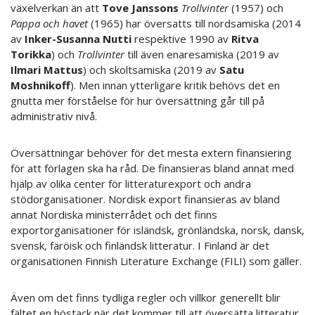
växelverkan än att
Tove Janssons
Trollvinter
(1957) och
Pappa och havet
(1965) har översatts till nordsamiska (2014
av
Inker-Susanna Nutti
respektive 1990 av
Ritva
Torikka
) och
Trollvinter
till även enaresamiska (2019 av
Ilmari Mattus
) och skoltsamiska (2019 av
Satu
Moshnikoff
). Men innan ytterligare kritik behövs det en
gnutta mer förståelse för hur översättning går till på
administrativ nivå.
Översättningar behöver för det mesta extern finansiering
för att förlagen ska ha råd. De finansieras bland annat med
hjälp av olika center för litteraturexport och andra
stödorganisationer. Nordisk export finansieras av bland
annat Nordiska ministerrådet och det finns
exportorganisationer för isländsk, grönländska, norsk, dansk,
svensk, färöisk och finländsk litteratur. I Finland är det
organisationen Finnish Literature Exchange (FILI) som gäller.
Även om det finns tydliga regler och villkor generellt blir
fältet en höstack när det kommer till att översätta litteratur