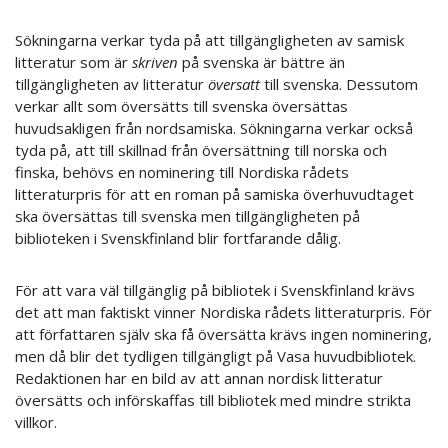
Sökningarna verkar tyda på att tillgängligheten av samisk
litteratur som är
skriven
på svenska är bättre än
tillgängligheten av litteratur
översatt
till svenska. Dessutom
verkar allt som översätts till svenska översättas
huvudsakligen från nordsamiska. Sökningarna verkar också
tyda på, att till skillnad från översättning till norska och
finska, behövs en nominering till Nordiska rådets
litteraturpris för att en roman på samiska överhuvudtaget
ska översättas till svenska men tillgängligheten på
biblioteken i Svenskfinland blir fortfarande dålig.
För att vara väl tillgänglig på bibliotek i Svenskfinland krävs
det att man faktiskt vinner Nordiska rådets litteraturpris. För
att författaren själv ska få översätta krävs ingen nominering,
men då blir det tydligen tillgängligt på Vasa huvudbibliotek.
Redaktionen har en bild av att annan nordisk litteratur
översätts och införskaffas till bibliotek med mindre strikta
villkor.