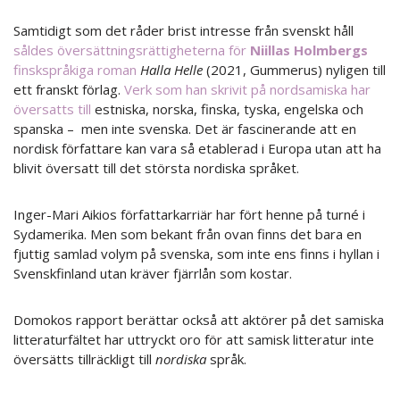
Samtidigt som det råder brist intresse från svenskt håll
såldes översättningsrättigheterna för
Niillas Holmbergs
finskspråkiga roman
Halla Helle
(2021, Gummerus) nyligen till
ett franskt förlag.
Verk som han skrivit på nordsamiska har
översatts till
estniska, norska, finska, tyska, engelska och
spanska – men inte svenska. Det är fascinerande att en
nordisk författare kan vara så etablerad i Europa utan att ha
blivit översatt till det största nordiska språket.
Inger-Mari Aikios författarkarriär har fört henne på turné i
Sydamerika. Men som bekant från ovan finns det bara en
fjuttig samlad volym på svenska, som inte ens finns i hyllan i
Svenskfinland utan kräver fjärrlån som kostar.
Domokos rapport berättar också att aktörer på det samiska
litteraturfältet har uttryckt oro för att samisk litteratur inte
översätts tillräckligt till
nordiska
språk.