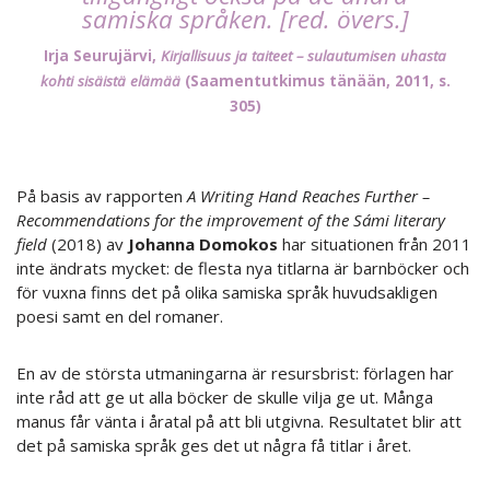
samiska språken. [red. övers.]
Irja Seurujärvi,
Kirjallisuus ja taiteet – sulautumisen uhasta
kohti sisäistä elämää
(Saamentutkimus tänään, 2011, s.
305)
På basis av rapporten
A Writing Hand Reaches Further –
Recommendations for the improvement of the Sámi literary
field
(2018) av
Johanna Domokos
har situationen från 2011
inte ändrats mycket: de flesta nya titlarna är barnböcker och
för vuxna finns det på olika samiska språk huvudsakligen
poesi samt en del romaner.
En av de största utmaningarna är resursbrist: förlagen har
inte råd att ge ut alla böcker de skulle vilja ge ut. Många
manus får vänta i åratal på att bli utgivna. Resultatet blir att
det på samiska språk ges det ut några få titlar i året.