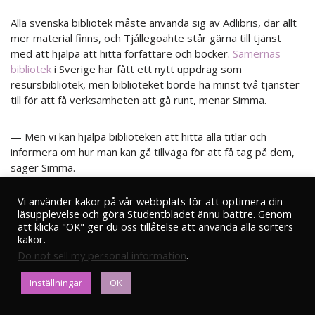
Alla svenska bibliotek måste använda sig av Adlibris, där allt
mer material finns, och Tjállegoahte står gärna till tjänst
med att hjälpa att hitta författare och böcker.
Samernas
bibliotek
i Sverige har fått ett nytt uppdrag som
resursbibliotek, men biblioteket borde ha minst två tjänster
till för att få verksamheten att gå runt, menar Simma.
— Men vi kan hjälpa biblioteken att hitta alla titlar och
informera om hur man kan gå tillväga för att få tag på dem,
säger Simma.
Vi använder kakor på vår webbplats för att optimera din
Bristande intresse
läsupplevelse och göra Studentbladet ännu bättre. Genom
att klicka "OK" ger du oss tillåtelse att använda alla sorters
kakor.
Problemen med infrastrukturen och finansieringen skvallrar
Do not sell my personal information
.
om någon form av attitydproblem. Duger inte samisk
litteratur åt svenskspråkiga förlag, läsare, finansierare,
Inställningar
OK
bibliotek? Samisk litteratur duger åt 40 andra språkgrupper.
Man kunde tänka sig att det råder brist på kunskap om