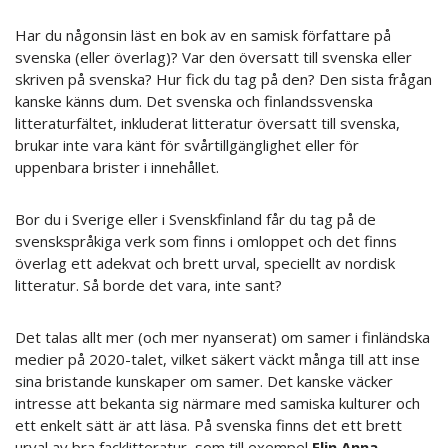
Har du någonsin läst en bok av en samisk författare på
svenska (eller överlag)? Var den översatt till svenska eller
skriven på svenska? Hur fick du tag på den? Den sista frågan
kanske känns dum. Det svenska och finlandssvenska
litteraturfältet, inkluderat litteratur översatt till svenska,
brukar inte vara känt för svårtillgänglighet eller för
uppenbara brister i innehållet.
Bor du i Sverige eller i Svenskfinland får du tag på de
svenskspråkiga verk som finns i omloppet och det finns
överlag ett adekvat och brett urval, speciellt av nordisk
litteratur. Så borde det vara, inte sant?
Det talas allt mer (och mer nyanserat) om samer i finländska
medier på 2020-talet, vilket säkert väckt många till att inse
sina bristande kunskaper om samer. Det kanske väcker
intresse att bekanta sig närmare med samiska kulturer och
ett enkelt sätt är att läsa. På svenska finns det ett brett
urval av bra facklitteratur, som till exempel
Elin Anna