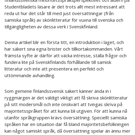
Studentbladets läsare är det trots allt mest intressant att
reda ut hur det står till med just översättningar (från
samiska språk) av skönlitteratur för vuxna till svenska och
tillgängligheten av dessa verk i Svenskfinland.
Denna artikel blir en första titt, en introduktion i läget, och
har säkert sina egna brister och tillkortakommanden. Vårt
främsta syfte är därför att väcka intresse, ställa frågor och
fundera lite på Svenskfinlands förhållande till samisk
litteratur och inte att presentera en perfekt och
uttömmande avhandling.
Som gemene finlandssvensk säkert känner ända in i
ryggmärgen är det väldigt viktigt att få skriva skönlitteratur
på sitt modersmål och inte önskvärt att tvingas skriva på
majoritetsspråket för att kunna bli utgiven. För att kunna nå
utanför språkgruppen krävs översättning. Speciellt samiska
språken har en situation där få bland majoritetsbefolkningen
kan något samiskt språk, då översättning spelar än ännu mer