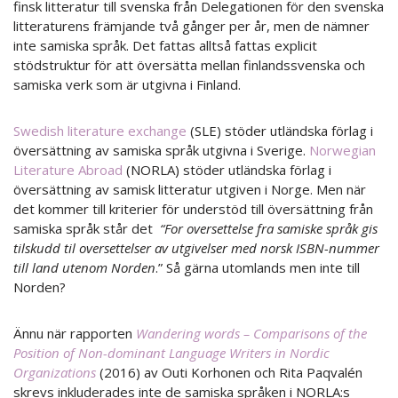
finsk litteratur till svenska från Delegationen för den svenska
litteraturens främjande två gånger per år, men de nämner
inte samiska språk. Det fattas alltså fattas explicit
stödstruktur för att översätta mellan finlandssvenska och
samiska verk som är utgivna i Finland.
Swedish literature exchange
(SLE) stöder utländska förlag i
översättning av samiska språk utgivna i Sverige.
Norwegian
Literature Abroad
(NORLA) stöder utländska förlag i
översättning av samisk litteratur utgiven i Norge. Men när
det kommer till kriterier för understöd till översättning från
samiska språk står det
“For oversettelse fra samiske språk gis
tilskudd til oversettelser av utgivelser med norsk ISBN-nummer
till land utenom Norden
.” Så gärna utomlands men inte till
Norden?
Ännu när rapporten
Wandering words – Comparisons of the
Position of Non-dominant Language Writers in Nordic
Organizations
(2016) av Outi Korhonen och Rita Paqvalén
skrevs inkluderades inte de samiska språken i NORLA:s