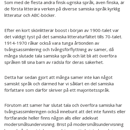
Som med de flesta andra finsk-ugriska språk, även finska, är
de första litterära verken på diverse samiska språk kyrklig
litteratur och ABC-böcker.
Efter en kort skönlitterär boost i början av 1900-talet var
det väldigt tyst på det samiska litteraturfältet tills 70-talet.
1914-1970 råkar också vara tunga årtionden av
tvångsassimilering och tvångsförflyttning av samer, då
många slutade tala samiska språk och lät bli att överföra
språken till sina barn av rädsla för deras säkerhet.
Detta har sedan gjort att många samer inte kan något
samiskt språk och därmed har vi såklart en del samiska
författare som därför skriver på ett majoritetsspråk.
Förutom att samer har slutat tala och överföra samiska har
tvångsassimileringen också inneburit att det inte funnits eller
fortfarande heller finns någon alls eller adekvat
modersmålsundervisning. Brist på modersmålsundervisning