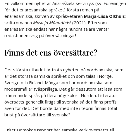
En välkommen nyhet är Anarâškiela servi ry:s (sv. Föreningen
för det enaresamiska språket) första roman på
enaresamiska, skriven av språkvetaren
Marja-Liisa Olthuis
:
scifi-romanen
Masa jo Mánudáást
(2021). Eftersom
enaresamiska endast har några hundra talare väntar
redaktionen ivrig på översättningar!
Finns det ens översättare?
Det största utbudet är trots nyheten på nordsamiska, som
är det största samiska språket och som talas i Norge,
Sverige och Finland. Många som har nordsamiska som
modersmål är tvåspråkiga. Det går dessutom att läsa som
främmande språk på flera högskolor i Norden. Litteratur
översätts generellt flitigt till svenska så det finns proffs
även för det. Det borde därmed inte i teorin finnas total
brist på översättare till svenska?
Enligt Domokos rapport har samiska verk översatts till