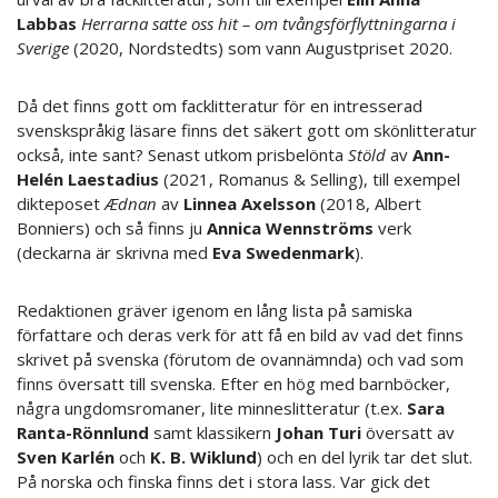
Labbas
Herrarna satte oss hit – om tvångsförflyttningarna i
Sverige
(2020, Nordstedts) som vann Augustpriset 2020.
Då det finns gott om facklitteratur för en intresserad
svenskspråkig läsare finns det säkert gott om skönlitteratur
också, inte sant? Senast utkom prisbelönta
Stöld
av
Ann-
Helén Laestadius
(2021, Romanus & Selling), till exempel
dikteposet
Ædnan
av
Linnea Axelsson
(2018, Albert
Bonniers) och så finns ju
Annica Wennströms
verk
(deckarna är skrivna med
Eva Swedenmark
).
Redaktionen gräver igenom en lång lista på samiska
författare och deras verk för att få en bild av vad det finns
skrivet på svenska (förutom de ovannämnda) och vad som
finns översatt till svenska. Efter en hög med barnböcker,
några ungdomsromaner, lite minneslitteratur (t.ex.
Sara
Ranta-Rönnlund
samt klassikern
Johan Turi
översatt av
Sven Karlén
och
K. B. Wiklund
) och en del lyrik tar det slut.
På norska och finska finns det i stora lass. Var gick det