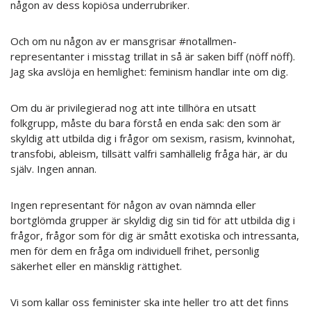
någon av dess kopiösa underrubriker.
Och om nu någon av er mansgrisar #notallmen-
representanter i misstag trillat in så är saken biff (nöff nöff).
Jag ska avslöja en hemlighet: feminism handlar inte om dig.
Om du är privilegierad nog att inte tillhöra en utsatt
folkgrupp, måste du bara förstå en enda sak: den som är
skyldig att utbilda dig i frågor om sexism, rasism, kvinnohat,
transfobi, ableism, tillsätt valfri samhällelig fråga här, är du
själv. Ingen annan.
Ingen representant för någon av ovan nämnda eller
bortglömda grupper är skyldig dig sin tid för att utbilda dig i
frågor, frågor som för dig är smått exotiska och intressanta,
men för dem en fråga om individuell frihet, personlig
säkerhet eller en mänsklig rättighet.
Vi som kallar oss feminister ska inte heller tro att det finns