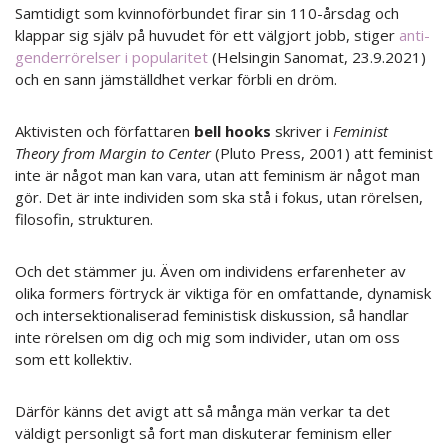
Samtidigt som kvinnoförbundet firar sin 110-årsdag och
klappar sig själv på huvudet för ett välgjort jobb, stiger
anti-
genderrörelser i popularitet
(Helsingin Sanomat, 23.9.2021)
och en sann jämställdhet verkar förbli en dröm.
Aktivisten och författaren
bell hooks
skriver i
Feminist
Theory from Margin to Center
(Pluto Press, 2001) att feminist
inte är något man kan vara, utan att feminism är något man
gör. Det är inte individen som ska stå i fokus, utan rörelsen,
filosofin, strukturen.
Och det stämmer ju. Även om individens erfarenheter av
olika formers förtryck är viktiga för en omfattande, dynamisk
och intersektionaliserad feministisk diskussion, så handlar
inte rörelsen om dig och mig som individer, utan om oss
som ett kollektiv.
Därför känns det avigt att så många män verkar ta det
väldigt personligt så fort man diskuterar feminism eller