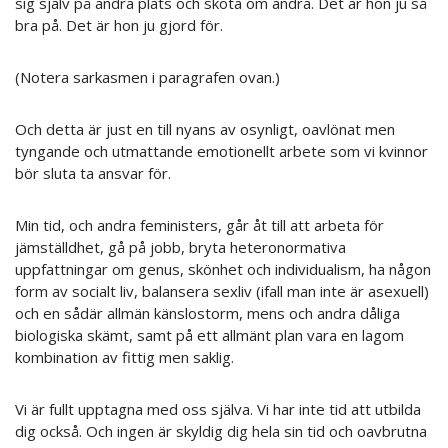
sig själv på andra plats och sköta om andra. Det är hon ju så
bra på. Det är hon ju gjord för.
(Notera sarkasmen i paragrafen ovan.)
Och detta är just en till nyans av osynligt, oavlönat men
tyngande och utmattande emotionellt arbete som vi kvinnor
bör sluta ta ansvar för.
Min tid, och andra feministers, går åt till att arbeta för
jämställdhet, gå på jobb, bryta heteronormativa
uppfattningar om genus, skönhet och individualism, ha någon
form av socialt liv, balansera sexliv (ifall man inte är asexuell)
och en sådär allmän känslostorm, mens och andra dåliga
biologiska skämt, samt på ett allmänt plan vara en lagom
kombination av fittig men saklig.
Vi är fullt upptagna med oss själva. Vi har inte tid att utbilda
dig också. Och ingen är skyldig dig hela sin tid och oavbrutna