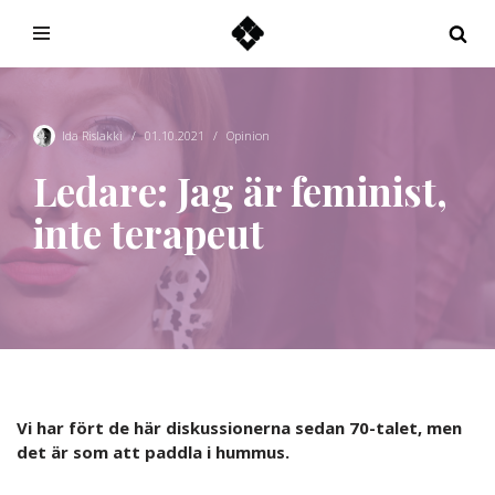
Hoppa
till
innehåll
Ida Rislakki
01.10.2021
Opinion
Ledare: Jag är feminist,
inte terapeut
Vi har fört de här diskussionerna sedan 70-talet, men
det är som att paddla i hummus.