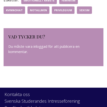
EMOTIONELLT ARBETE
FEMINISM
KVINNOHAT
NOTALLMEN
PRIVILEGIUM
SEXISM
VAD TYCKER DU?
Du måste vara
inloggad
för att publicera en
kommentar.
Kontakta oss
Svenska Studerandes Intresseförening