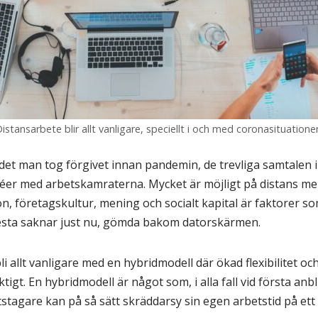
istansarbete blir allt vanligare, speciellt i och med coronasituatione
t man tog förgivet innan pandemin, de trevliga samtalen i
éer med arbetskamraterna. Mycket är möjligt på distans men 
n, företagskultur, mening och socialt kapital är faktorer s
esta saknar just nu, gömda bakom datorskärmen.
i allt vanligare med en hybridmodell där ökad flexibilitet o
tigt. En hybridmodell är något som, i alla fall vid första an
tstagare kan på så sätt skräddarsy sin egen arbetstid på ett 