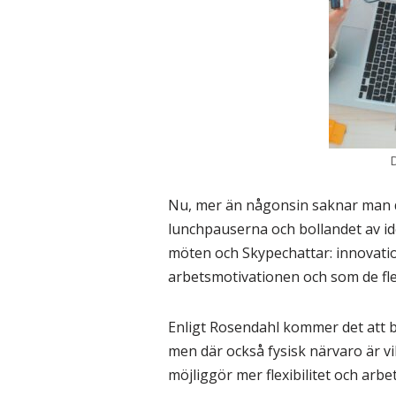
D
Nu, mer än någonsin saknar man de
lunchpauserna och bollandet av id
möten och Skypechattar: innovatio
arbetsmotivationen och som de fl
Enligt Rosendahl kommer det att bl
men där också fysisk närvaro är vik
möjliggör mer flexibilitet och arbe