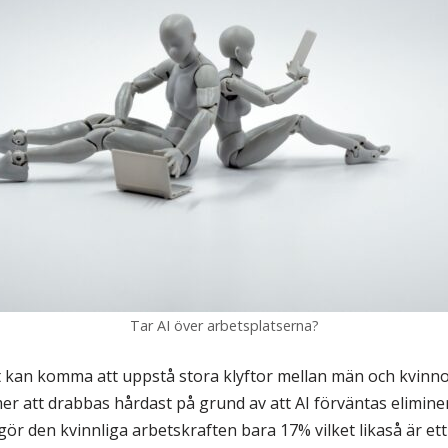
Tar AI över arbetsplatserna?
t kan komma att uppstå stora klyftor mellan män och kvinn
 att drabbas hårdast på grund av att AI förväntas eliminer
ör den kvinnliga arbetskraften bara 17% vilket likaså är ett