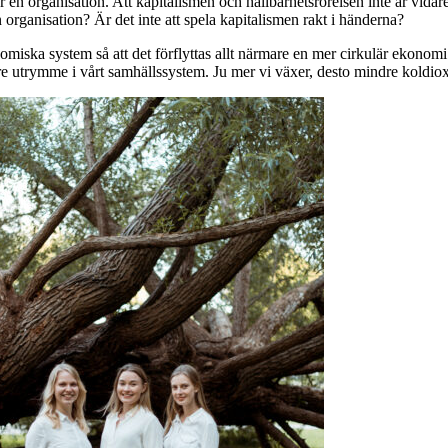
för en organisation. Att kapitalismen och hållbarhetsrörelsen inte är vida
n organisation? Är det inte att spela kapitalismen rakt i händerna?
konomiska system så att det förflyttas allt närmare en mer cirkulär ekono
örre utrymme i vårt samhällssystem. Ju mer vi växer, desto mindre koldiox