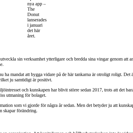
nya app –
The
Donut
lanserades
i januari
det här
året.
tveckla sin verksamhet ytterligare och bredda sina vingar genom att anst
e.
nu ha mandat att bygga vidare på de här tankarna är otroligt roligt. Det ä
ket ju samtidigt är positivt.
öintresset och kunskapen har blivit större sedan 2017, trots att det bar
iss utmaning för bolaget.
tion som vi gjorde för några år sedan. Men det betyder ju att kunskapen
om skapar förändring.