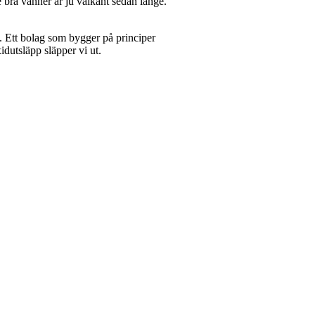
re bra vänner är ju välkänt sedan länge.
mi. Ett bolag som bygger på principer
idutsläpp släpper vi ut.