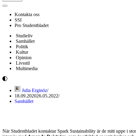
Navigeringsmeny
Kontakta oss
SSI
Pro Studentbladet
Studieliv
Samhället
Politik
Kultur
Opinion
Livsstil
Multimedia
Julia Erginöz
18.09.2020
26.05.2022
Samhället
Att ta steget mot en cirkulär e
När Studentbladet kontaktar Spark Sustainability är de mitt uppe i stor