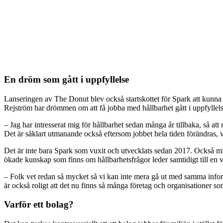
En dröm som gått i uppfyllelse
Lanseringen av The Donut blev också startskottet för Spark att kunna u
Rejström har drömmen om att få jobba med hållbarhet gått i uppfyllels
– Jag har intresserat mig för hållbarhet sedan många år tillbaka, så att 
Det är såklart utmanande också eftersom jobbet hela tiden förändras, vil
Det är inte bara Spark som vuxit och utvecklats sedan 2017. Också milj
ökade kunskap som finns om hållbarhetsfrågor leder samtidigt till en v
– Folk vet redan så mycket så vi kan inte mera gå ut med samma informa
är också roligt att det nu finns så många företag och organisationer s
Varför ett bolag?