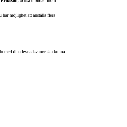
Eriksson
, också utbildad inom
har möjlighet att anställa flera
st du med dina levnadsvanor ska kunna