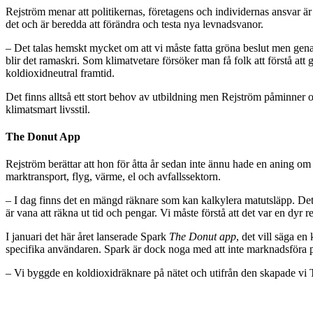
Rejström menar att politikernas, företagens och individernas ansvar är 
det och är beredda att förändra och testa nya levnadsvanor.
– Det talas hemskt mycket om att vi måste fatta gröna beslut men genas
blir det ramaskri. Som klimatvetare försöker man få folk att förstå att 
koldioxidneutral framtid.
Det finns alltså ett stort behov av utbildning men Rejström påminner om
klimatsmart livsstil.
The Donut App
Rejström berättar att hon för åtta år sedan inte ännu hade en aning om
marktransport, flyg, värme, el och avfallssektorn.
– I dag finns det en mängd räknare som kan kalkylera matutsläpp. Det ä
är vana att räkna ut tid och pengar. Vi måste förstå att det var en dyr
I januari det här året lanserade Spark
The Donut app
, det vill säga e
specifika användaren. Spark är dock noga med att inte marknadsföra p
– Vi byggde en koldioxidräknare på nätet och utifrån den skapade vi