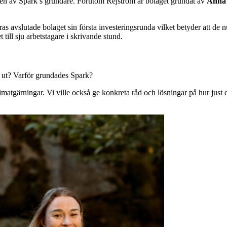
h en av Spark’s grundare. Förutom Rejström är bolaget grundat av
Anna 
avslutade bolaget sin första investeringsrunda vilket betyder att de nu 
 till sju arbetstagare i skrivande stund.
k ut? Varför grundades Spark?
klimatgärningar. Vi ville också ge konkreta råd och lösningar på hur ju