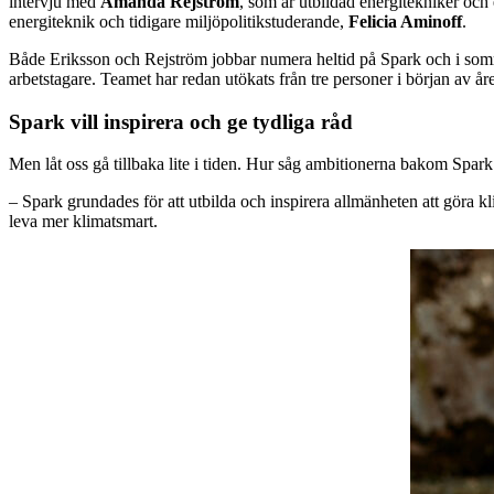
intervju med
Amanda Rejström
, som är utbildad energitekniker oc
energiteknik och tidigare miljöpolitikstuderande,
Felicia Aminoff
.
Både Eriksson och Rejström jobbar numera heltid på Spark och i somras 
arbetstagare. Teamet har redan utökats från tre personer i början av året
Spark vill inspirera och ge tydliga råd
Men låt oss gå tillbaka lite i tiden. Hur såg ambitionerna bakom Spar
– Spark grundades för att utbilda och inspirera allmänheten att göra 
leva mer klimatsmart.