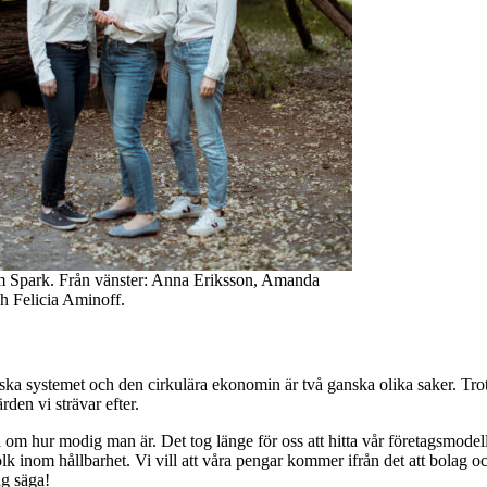
 Spark. Från vänster: Anna Eriksson, Amanda
h Felicia Aminoff.
tiska systemet och den cirkulära ekonomin är två ganska olika saker. Trots 
den vi strävar efter.
a om hur modig man är. Det tog länge för oss att hitta vår företagsmodell 
folk inom hållbarhet. Vi vill att våra pengar kommer ifrån det att bolag o
ag säga!