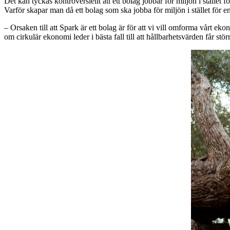
Det kan tyckas kontroversiellt att ett bolag jobbar för miljön i stället 
Varför skapar man då ett bolag som ska jobba för miljön i stället för e
– Orsaken till att Spark är ett bolag är för att vi vill omforma vårt e
om cirkulär ekonomi leder i bästa fall till att hållbarhetsvärden får st