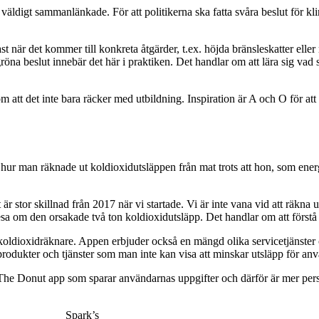
väldigt sammanlänkade. För att politikerna ska fatta svåra beslut för kli
t när det kommer till konkreta åtgärder, t.ex. höjda bränsleskatter ell
gröna beslut innebär det här i praktiken. Det handlar om att lära sig vad 
 att det inte bara räcker med utbildning. Inspiration är A och O för att 
 hur man räknade ut koldioxidutsläppen från mat trots att hon, som ener
r stor skillnad från 2017 när vi startade. Vi är inte vana vid att räkna
 resa om den orsakade två ton koldioxidutsläpp. Det handlar om att förstå
n koldioxidräknare. Appen erbjuder också en mängd olika servicetjänste
rodukter och tjänster som man inte kan visa att minskar utsläpp för an
 The Donut app som sparar användarnas uppgifter och därför är mer pers
Spark’s