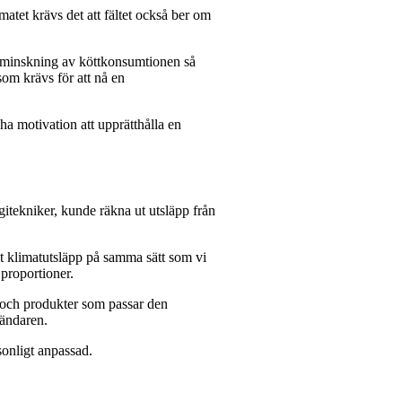
matet krävs det att fältet också ber om
er minskning av köttkonsumtionen så
som krävs för att nå en
ha motivation att upprätthålla en
gitekniker, kunde räkna ut utsläpp från
 ut klimatutsläpp på samma sätt som vi
 proportioner.
r och produkter som passar den
vändaren.
onligt anpassad.