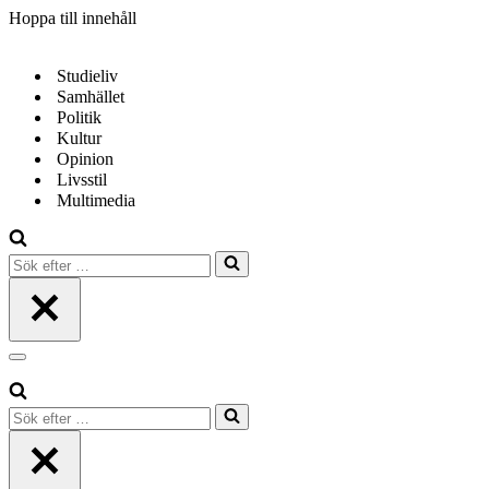
Hoppa till innehåll
Studieliv
Samhället
Politik
Kultur
Opinion
Livsstil
Multimedia
Sök
efter
…
Navigeringsmeny
Sök
efter
…