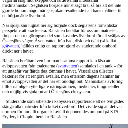
vågorna slog mot skeppet och lärde känna intressanta
medmänniskor. Seglatsen började minst sagt bra, så bra att det inte
gjorde honom något när sjösjukan resulterade i att hans måltider till
en början åkte överbord.
När sjösjukan lugnat ner sig började dock seglatsens romantiska
perspektiv att krackelera. Räisänen berättar för oss om matrester,
fimpar och rengöringsmedel som kastades överbord för att sväljas av
Östersjöns vågor. Även vatten från bad, disk och tvätt (så kallat
gråvatten
) hälldes enligt en rapport gjord av studerande ombord
direkt ner i havet.
Räisänen berättar även hur man i samma rapport kan läsa att
avloppsvatten från toaletterna (
svartvatten
) samlades i en tank – för
att ungefär var fjärde dag tömmas i havet. Visserligen tillsattes
bakterier för att rengöra avfallet, men eftersom dagens hamnar tar
emot avloppsvatten är det här ett onödigt ont. Människans avföring
tillför nämligen ytterligare näringsämnen, mediciner, tungmetaller
och möjligtvis sjukdomar i Östersjöns ekosystem.
– Studerande som arbetade i kabyssen rapporterade att de tvingades
slänga alla matrester från köket överbord. Det visade sig att det var
normen för hur allt organiskt avfall deponerades ombord på STS
Fryderyk Chopin, berättar Räisänen.