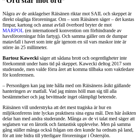
”Ord står mot ord”
Några av de anklagelser Räisänen riktar mot SAIL och skeppet är
direkt olagliga föroreningar. Om – som Räisänen säger – det kastas
fimpar, kartong och annat avfall överbord bryter de mot
MARPOL
(en internationell konvention om förhindrande av
havsföroreningar från fartyg). Och samma gäller om de dumpar
matavfall i havet som inte går igenom en sil vars maskor inte är
större än 25 millimeter.
Bartosz Kawecki
säger att sådana brott och oegentligheter inte
förekommit under hans tid på skeppet. Kawecki deltog 2017 som
studerande, men valde förra året att komma tillbaka som vaktledare
för konferensen.
– Personligen kan jag inte hålla med om Räisänens åsikt gällande
hanteringen av matfall. Vad jag minns höll man sig till alla
bestämmelser och jag bevittnade inget olämpligt beteende.
Räisänen vill understryka att det mest tragiska är hur en
miljökonferens inte lyckas praktisera sina egna mål. Den här åsikten
delar han med andra studerande. Många av de vi talat med säger att
seglatsen var en lärorik och fantastisk upplevelse. Men på samma
gång ställer många också frågan om den kunde ha ordnats på land,
för att inte bidra till ytterligare föroreningar i Östersjön.