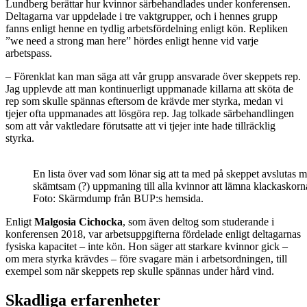
Lundberg berättar hur kvinnor särbehandlades under konferensen.
Deltagarna var uppdelade i tre vaktgrupper, och i hennes grupp
fanns enligt henne en tydlig arbetsfördelning enligt kön. Repliken
”we need a strong man here” hördes enligt henne vid varje
arbetspass.
–
Förenklat kan man säga att vår grupp ansvarade över skeppets rep.
Jag upplevde att man kontinuerligt uppmanade killarna att sköta de
rep som skulle spännas eftersom de krävde mer styrka, medan vi
tjejer ofta uppmanades att lösgöra rep. Jag tolkade särbehandlingen
som att vår vaktledare förutsatte att vi tjejer inte hade tillräcklig
styrka.
En lista över vad som lönar sig att ta med på skeppet avslutas 
skämtsam (?) uppmaning till alla kvinnor att lämna klackaskor
Foto: Skärmdump från BUP:s hemsida.
Enligt
Malgosia Cichocka
, som även deltog som studerande i
konferensen 2018, var arbetsuppgifterna fördelade enligt deltagarnas
fysiska kapacitet
–
inte kön. Hon säger att starkare kvinnor gick –
om mera styrka krävdes – före svagare män i arbetsordningen, till
exempel som när skeppets rep skulle spännas under hård vind.
Skadliga erfarenheter