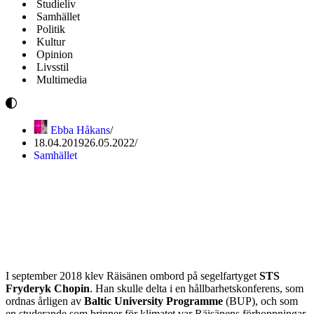
Studieliv
Samhället
Politik
Kultur
Opinion
Livsstil
Multimedia
Ebba Håkans
18.04.2019
26.05.2022
Samhället
Föroreningar och hyckleri
ombord på miljökonferens –
nu står ord mot ord
I september 2018 klev Räisänen ombord på segelfartyget
STS
Fryderyk Chopin
. Han skulle delta i en hållbarhetskonferens, som
ordnas årligen av
Baltic University Programme
(BUP), och som
en studerande som brinner för klimatet var Räisänens förhoppningar