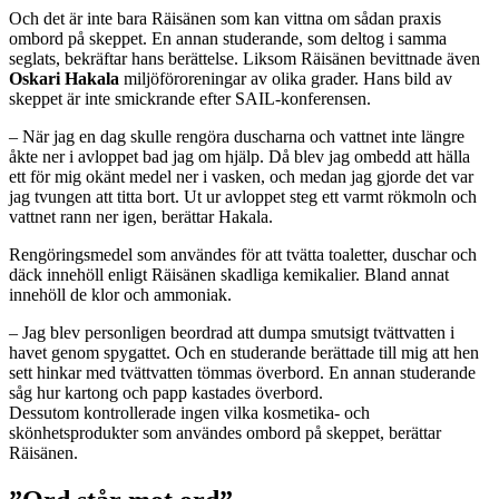
Och det är inte bara Räisänen som kan vittna om sådan praxis
ombord på skeppet. En annan studerande, som deltog i samma
seglats, bekräftar hans berättelse. Liksom Räisänen bevittnade även
Oskari Hakala
miljöföroreningar av olika grader. Hans bild av
skeppet är inte smickrande efter SAIL-konferensen.
– När jag en dag skulle rengöra duscharna och vattnet inte längre
åkte ner i avloppet bad jag om hjälp. Då blev jag ombedd att hälla
ett för mig okänt medel ner i vasken, och medan jag gjorde det var
jag tvungen att titta bort. Ut ur avloppet steg ett varmt rökmoln och
vattnet rann ner igen, berättar Hakala.
Rengöringsmedel som användes för att tvätta toaletter, duschar och
däck innehöll enligt Räisänen skadliga kemikalier. Bland annat
innehöll de klor och ammoniak.
–
Jag blev personligen beordrad att dumpa smutsigt tvättvatten i
havet genom spygattet. Och en studerande berättade till mig att hen
sett hinkar med tvättvatten tömmas överbord. En annan studerande
såg hur kartong och papp kastades överbord.
Dessutom
kontrollerade ingen vilka kosmetika- och
skönhetsprodukter som användes ombord på skeppet, berättar
Räisänen.