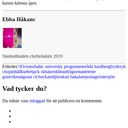
kunna kännas igen.
Ebba Håkans
Studentbladets chefredaktör 2019
Etiketter:
3Oceans
baltic university programme
elida lundberg
fryderyk
chopin
hållbarhet
jack räisänen
klimatfrågor
madeleine
granvik
malgosia cichocka
miljö
oskari hakala
reportage
östersjön
Vad tycker du?
Du måste vara
inloggad
för att publicera en kommentar.
Kontakta oss
Svenska Studerandes Intresseförening
Pro Studentbladet