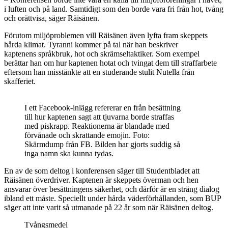
i luften och på land. Samtidigt som den borde vara fri från hot, tvång
och orättvisa, säger Räisänen.
Förutom miljöproblemen vill Räisänen även lyfta fram skeppets
hårda klimat. Tyranni kommer på tal när han beskriver
kaptenens
språkbruk, hot och skrämseltaktiker. Som exempel
berättar han om hur kaptenen hotat och tvingat dem till straffarbete
eftersom han misstänkte att en studerande stulit Nutella från
skafferiet.
I ett Facebook-inlägg refererar en från besättning
till hur kaptenen sagt att tjuvarna borde straffas
med piskrapp. Reaktionerna är blandade med
förvånade och skrattande emojin. Foto:
Skärmdump från FB. Bilden har gjorts suddig så
inga namn ska kunna tydas.
En av de som deltog i konferensen säger till Studentbladet att
Räisänen överdriver. Kaptenen är skeppets överman och hen
ansvarar över besättningens säkerhet, och därför är en sträng dialog
ibland ett måste. Speciellt under hårda väderförhållanden, som BUP
säger att inte varit så utmanade på 22 år som när Räisänen deltog.
Tvångsmedel