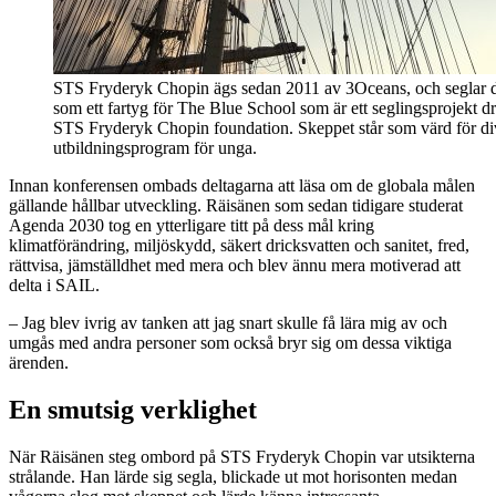
STS Fryderyk Chopin ägs sedan 2011 av 3Oceans, och seglar d
som ett fartyg för The Blue School som är ett seglingsprojekt dr
STS Fryderyk Chopin foundation. Skeppet står som värd för di
utbildningsprogram för unga.
Innan konferensen ombads deltagarna att läsa om de globala målen
gällande hållbar utveckling. Räisänen som sedan tidigare studerat
Agenda 2030 tog en ytterligare titt på dess mål kring
klimatförändring, miljöskydd, säkert dricksvatten och sanitet, fred,
rättvisa, jämställdhet med mera och blev ännu mera motiverad att
delta i SAIL.
– Jag blev ivrig av tanken att jag snart skulle få lära mig av och
umgås med andra personer som också bryr sig om dessa viktiga
ärenden.
En smutsig verklighet
När Räisänen steg ombord på STS Fryderyk Chopin var utsikterna
strålande. Han lärde sig segla, blickade ut mot horisonten medan