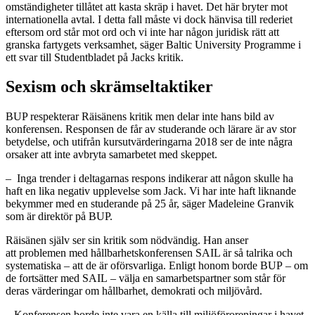
omständigheter tillåtet att kasta skräp i havet. Det här bryter mot
internationella avtal. I detta fall måste vi dock hänvisa till rederiet
eftersom ord står mot ord och vi inte har någon juridisk rätt att
granska fartygets verksamhet, säger Baltic University Programme i
ett svar till Studentbladet på Jacks kritik.
Sexism och skrämseltaktiker
BUP respekterar Räisänens kritik men delar inte hans bild av
konferensen. Responsen de får av studerande och lärare är av stor
betydelse, och utifrån kursutvärderingarna 2018 ser de inte några
orsaker att inte avbryta samarbetet med skeppet.
–
Inga trender i deltagarnas respons indikerar att någon skulle ha
haft en lika negativ upplevelse som Jack. Vi har inte haft liknande
bekymmer med en studerande på 25 år, säger Madeleine Granvik
som är direktör på BUP.
Räisänen själv ser sin kritik som nödvändig. Han anser
att
problemen med hållbarhetskonferensen SAIL är så talrika och
systematiska
–
att de är oförsvarliga. Enligt honom borde BUP
–
om
de fortsätter med SAIL
–
välja en samarbetspartner som står för
deras värderingar om hållbarhet, demokrati och miljövård.
–
K
onferensen borde inte vara en källa till miljöföroreningar i havet,