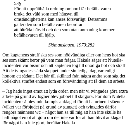
53§
För att upprätthålla ordning ombord får befälhavaren
bruka det våld som med hänsyn till
omständigheterna kan anses försvarligt. Detsamma
gäller den som befälhavaren beordrar
att biträda härvid och den som utan anmaning kommer
befälhavaren till hjälp.
Sjömanslagen, 1973:282
Om kaptenens straff ska ses som nödvändiga eller om hens hot ska
ses som skämt beror på vem man frågar. Hakala säger att Nutella-
incidenten var bisarr och att kaptenen tog till onödiga hot och straff.
Att de tvingades städa skeppet under sin lediga dag var enligt
honom ett sådant. Det här till skillnad från några andra som såg det
kollektiva straffet endast som en förevändning att få dem att arbeta.
– Jag hade inget emot att lyda order, men när vi tvingades göra extra
arbete på grund av lögner blev jobbet till skitgöra. Förutom Nutella-
incidenten så blev min kompis anklagad för att ha urinerat stående
(vilket var förbjudet på grund av gunget) och tvingades därför
rengöra männens wc – något han sa till mig att han inte skulle ha
haft något emot att göra om det inte var för att han blivit anklagad
för något han inte gjort, berättar Hakala.