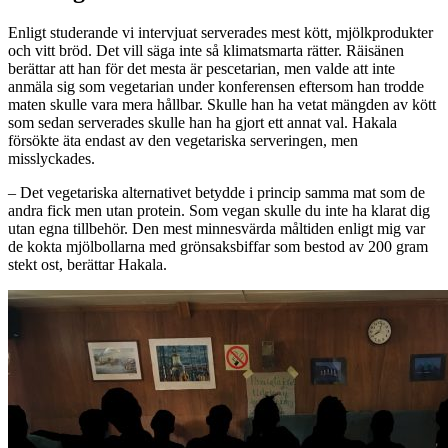
Enligt studerande vi intervjuat serverades mest kött, mjölkprodukter
och vitt bröd. Det vill säga inte så klimatsmarta rätter. Räisänen
berättar att han för det mesta är pescetarian, men valde att inte
anmäla sig som vegetarian under konferensen eftersom han trodde
maten skulle vara mera hållbar. Skulle han ha vetat mängden av kött
som sedan serverades skulle han ha gjort ett annat val. Hakala
försökte äta endast av den vegetariska serveringen, men
misslyckades.
–
Det vegetariska alternativet betydde i princip samma mat som de
andra fick men utan protein. Som vegan skulle du inte ha klarat dig
utan egna tillbehör. Den mest minnesvärda måltiden enligt mig var
de kokta mjölbollarna med grönsaksbiffar som bestod av 200 gram
stekt ost, berättar Hakala.