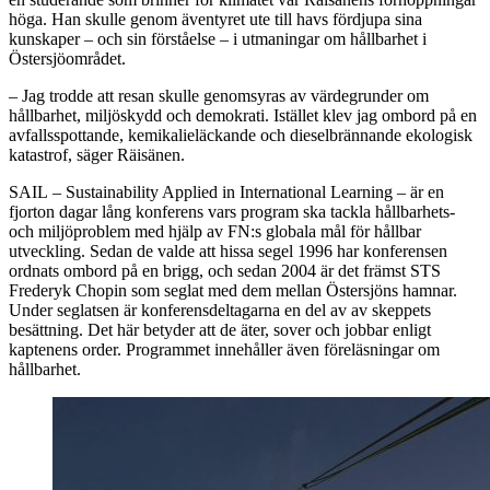
höga. Han skulle genom äventyret ute till havs fördjupa sina
kunskaper – och sin förståelse – i utmaningar om hållbarhet i
Östersjöområdet.
– Jag trodde att resan skulle genomsyras av värdegrunder om
hållbarhet, miljöskydd och demokrati. Istället klev jag ombord
på en
avfallsspottande, kemikalieläckande och dieselbrännande ekologisk
katastrof, säger Räisänen.
SAIL
– Sustainability Applied in International Learning – är en
fjorton dagar lång konferens vars program ska tackla hållbarhets-
och miljöproblem med hjälp av FN:s globala mål för hållbar
utveckling. Sedan de valde att hissa segel 1996 har konferensen
ordnats ombord på en brigg, och sedan 2004 är det främst STS
Frederyk Chopin som seglat med dem mellan Östersjöns hamnar.
Under seglatsen är konferensdeltagarna en del av av skeppets
besättning. Det här betyder att de äter, sover och jobbar enligt
kaptenens order. Programmet innehåller även föreläsningar om
hållbarhet.