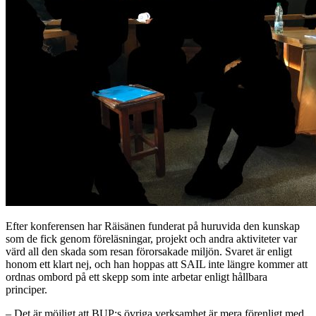
Efter konferensen har Räisänen funderat på huruvida den kunskap
som de fick genom föreläsningar, projekt och andra aktiviteter var
värd all den skada som resan förorsakade miljön. Svaret är enligt
honom ett klart nej, och han hoppas att SAIL inte längre kommer att
ordnas ombord på ett skepp som inte arbetar enligt hållbara
principer.
– Det är möjligt att BUP:s övriga verksamhet är mera förenligt med