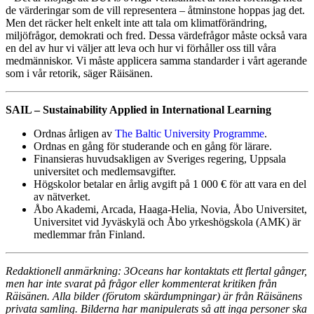
de värderingar som de vill representera – åtminstone hoppas jag det.
Men det räcker helt enkelt inte att tala om klimatförändring,
miljöfrågor, demokrati och fred. Dessa värdefrågor måste också vara
en del av hur vi väljer att leva och hur vi förhåller oss till våra
medmänniskor. Vi måste applicera samma standarder i vårt agerande
som i vår retorik, säger Räisänen.
SAIL – Sustainability Applied in International Learning
Ordnas årligen av
The Baltic University Programme
.
Ordnas en gång för studerande och en gång för lärare.
Finansieras huvudsakligen av Sveriges regering, Uppsala
universitet och medlemsavgifter.
Högskolor betalar en årlig avgift på 1 000 € för att vara en del
av nätverket.
Åbo Akademi, Arcada, Haaga-Helia, Novia, Åbo Universitet,
Universitet vid Jyväskylä och Åbo yrkeshögskola (AMK) är
medlemmar från Finland.
Redaktionell anmärkning: 3Oceans har kontaktats ett flertal gånger,
men har inte svarat på frågor eller kommenterat kritiken från
Räisänen. Alla bilder (förutom skärdumpningar) är från Räisänens
privata samling. Bilderna har manipulerats så att inga personer ska