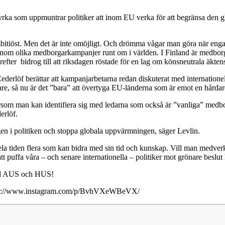
ka som uppmuntrar politiker att inom EU verka för att begränsa den 
mbitiöst. Men det är inte omöjligt. Och drömma vågar man göra när eng
genom olika medborgarkampanjer runt om i världen. I Finland är medborga
ter bidrog till att riksdagen röstade för en lag om könsneutrala äkten
derlöf berättar att kampanjarbetarna redan diskuterat med internationel
, så nu är det ”bara” att övertyga EU-länderna som är emot en hårdare
rsom man kan identifiera sig med ledarna som också är ”vanliga” medbo
erlöf.
en i politiken och stoppa globala uppvärmningen, säger Levlin.
la tiden flera som kan bidra med sin tid och kunskap. Vill man medverka
tt puffa våra – och senare internationella – politiker mot grönare beslut
med AUS och HUS!
ps://www.instagram.com/p/BvhVXeWBeVX/