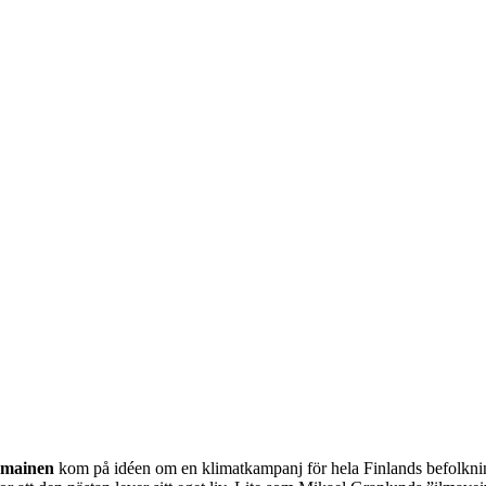
astoveivi har snart 50 000 unde
hmainen
kom på idéen om en klimatkampanj för hela Finlands befolkn