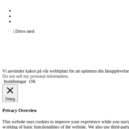
Kontakta oss
Svenska Studerandes Intresseförening
Pro Studentbladet
Neve
| Drivs med
WordPress
Vi använder kakor på vår webbplats för att optimera din läsupplevelse 
Do not sell my personal information
.
Inställningar
OK
Stäng
Privacy Overview
This website uses cookies to improve your experience while you navigat
working of basic functionalities of the website. We also use third-pa