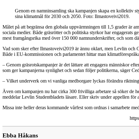
Genom en namninsamling ska kampanjen skapa en kollektiv styr
sina klimatmål för 2030 och 2050. Foto: Ilmastoveivi2019.
Målet på att begränsa den globala uppvärmningen till 1,5 grader är a
sociala medier. Både gräsrötter och politiska styrkor har engagerats 
mest framgångsrika med över 150 000 namnunderskrifter, och som däref
Vad som sker efter Ilmastoveivi2019 är ännu oklart, men Levlin och Ce
Både i EU-kommissionen och parlamentet hittar man klimatförespråkare
– Genom gräsrotskampanjer är det lättare att engagera människor efte
som ger kampanjerna synlighet och sedan följer politikerna, säger Ced
– Vilket underverk om vi vanliga medborgare lyckas förändra riktning
Även om kampanjen nu har cirka 300 frivilliga arbetare så söker de he
meddelar Levlin Studentbladets läsare. Eller skriv under appellen för a
Missa inte heller deras kommande vårfest som ordnas i samarbete 
htt
Ebba Håkans