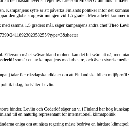
 att den nästan lever sitt eget liv. Lite som Mikael Granlunds ”ilmaveiv
ven. Kampanjens syfte är att påverka Finlands politiker inför det kom
oppar den globala uppvärmningen vid 1,5 grader. Men arbetet kommer inte
blik med samma 1,5 graders mål, säger kampanjens andra chef
Theo Levl
627390/2411892302358255/?type=3&theater
mål. Eftersom målet svävar bland molnen kan det bli svårt att nå, men u
ederlöf
som är en av kampanjens medarbetare, och även styrelsemedlem
ampanj talar fler riksdagskandidater om att Finland ska bli en miljöprofi
politik i dag, fortsätter Levlin.
 större hinder. Levlin och Cederlöf säger att vi i Finland har hög kunsk
nland till en naturlig representant för internationell klimatpolitik.
ländarna eniga om att nästa regering måste bedriva en hårdare klimatpoli