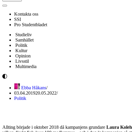
Navigeringsmeny
Kontakta oss
SSI
Pro Studentbladet
Studieliv
Samhället
Politik
Kultur
Opinion
Livsstil
Multimedia
Ebba Håkans
03.04.2019
20.05.2022
Politik
”Kom med i klimatkampen” – Ilm
Allting började i oktober 2018 då kampanjens grundare
Laura Kole