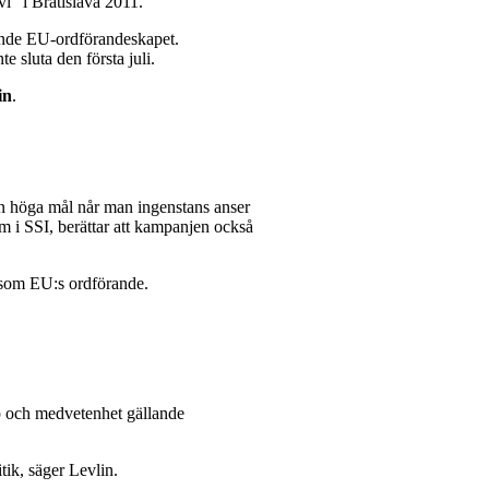
i” i Bratislava 2011.
mande EU-ordförandeskapet.
 sluta den första juli.
in
.
tan höga mål når man ingenstans anser
 i SSI, berättar att kampanjen också
l som EU:s ordförande.
ap och medvetenhet gällande
tik, säger Levlin.