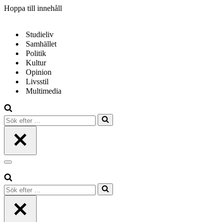
Hoppa till innehåll
Studieliv
Samhället
Politik
Kultur
Opinion
Livsstil
Multimedia
Sök
efter
…
Navigeringsmeny
Sök
efter
…