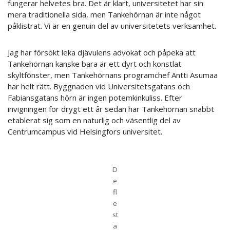
fungerar helvetes bra. Det är klart, universitetet har sin
mera traditionella sida, men Tankehörnan är inte något
påklistrat. Vi är en genuin del av universitetets verksamhet.
Jag har försökt leka djävulens advokat och påpeka att
Tankehörnan kanske bara är ett dyrt och konstlat
skyltfönster, men Tankehörnans programchef Antti Asumaa
har helt rätt. Byggnaden vid Universitetsgatans och
Fabiansgatans hörn är ingen potemkinkuliss. Efter
invigningen för drygt ett år sedan har Tankehörnan snabbt
etablerat sig som en naturlig och väsentlig del av
Centrumcampus vid Helsingfors universitet.
D
e
fl
e
st
a