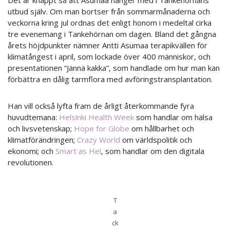
Det är knappt så att Asumaa hänger med i Tankehörnans
utbud själv. Om man bortser från sommarmånaderna och
veckorna kring jul ordnas det enligt honom i medeltal cirka
tre evenemang i Tankehörnan om dagen. Bland det gångna
årets höjdpunkter nämner Antti Asumaa terapikvällen för
klimatångest i april, som lockade över 400 människor, och
presentationen ”Jännä kakka”, som handlade om hur man kan
förbättra en dålig tarmflora med avföringstransplantation.
Han vill också lyfta fram de årligt återkommande fyra
huvudtemana:
Helsinki Health Week
som handlar om hälsa
och livsvetenskap;
Hope for Globe
om hållbarhet och
klimatförändringen;
Crazy World
om världspolitik och
ekonomi; och
Smart as Hel
, som handlar om den digitala
revolutionen.
T
a
ck