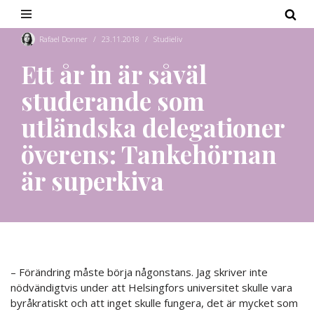
Hoppa
Rafael Donner
23.11.2018
Studieliv
till
Ett år in är såväl
innehåll
studerande som
utländska delegationer
överens: Tankehörnan
är superkiva
– Förändring måste börja någonstans. Jag skriver inte
nödvändigtvis under att Helsingfors universitet skulle vara
byråkratiskt och att inget skulle fungera, det är mycket som