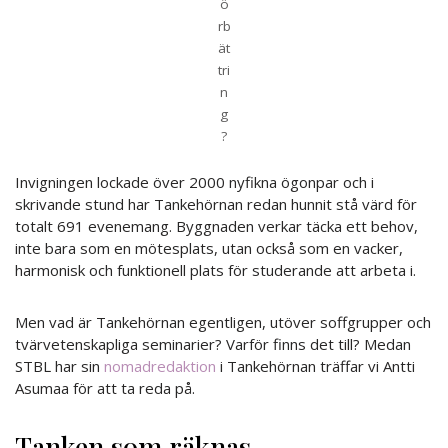
ö
rb
ät
tri
n
g
?
Invigningen lockade över 2000 nyfikna ögonpar och i
skrivande stund har Tankehörnan redan hunnit stå värd för
totalt 691 evenemang. Byggnaden verkar täcka ett behov,
inte bara som en mötesplats, utan också som en vacker,
harmonisk och funktionell plats för studerande att arbeta i.
Men vad är Tankehörnan egentligen, utöver soffgrupper och
tvärvetenskapliga seminarier? Varför finns det till? Medan
STBL har sin
nomadredaktion
i Tankehörnan träffar vi Antti
Asumaa för att ta reda på.
Tanken som räknas