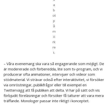
a
b
ot
p
å
m
ö
rk
re
t.
– Våra evenemang ska vara så engagerande som möjligt. De
är modererade och förberedda, lite som tv-program, och vi
producerar ofta animationer, intervjuer och videor som
stödmaterial. Vi strävar också efter interaktivitet, vi försöker
via omröstningar, publikfrågor eller till exempel en
Twittervägg att få publiken att delta. Vi har på sätt och vis
förbjudit föreläsningar och försöker få talturer att vara mera
träffande. Monologer passar inte riktigt i konceptet.