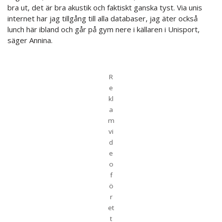
bra ut, det är bra akustik och faktiskt ganska tyst. Via unis
internet har jag tillgång till alla databaser, jag äter också
lunch här ibland och går på gym nere i källaren i Unisport,
säger Annina.
R
e
kl
a
m
vi
d
e
o
f
ö
r
et
t