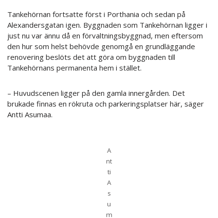
Tankehörnan fortsatte först i Porthania och sedan på
Alexandersgatan igen. Byggnaden som Tankehörnan ligger i
just nu var ännu då en förvaltningsbyggnad, men eftersom
den hur som helst behövde genomgå en grundläggande
renovering beslöts det att göra om byggnaden till
Tankehörnans permanenta hem i stället.
– Huvudscenen ligger på den gamla innergården. Det
brukade finnas en rökruta och parkeringsplatser här, säger
Antti Asumaa.
A
nt
ti
A
s
u
m