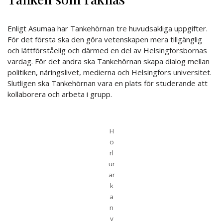
Enligt Asumaa har Tankehörnan tre huvudsakliga uppgifter.
För det första ska den göra vetenskapen mera tillgänglig
och lättförståelig och därmed en del av Helsingforsbornas
vardag. För det andra ska Tankehörnan skapa dialog mellan
politiken, näringslivet, medierna och Helsingfors universitet.
Slutligen ska Tankehörnan vara en plats för studerande att
kollaborera och arbeta i grupp.
H
ö
rl
ur
ar
k
a
n
v