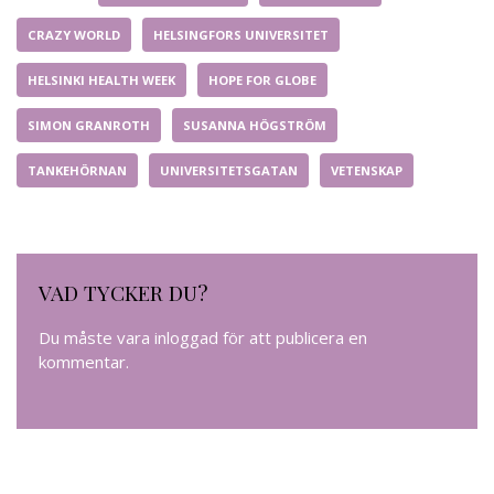
CRAZY WORLD
HELSINGFORS UNIVERSITET
HELSINKI HEALTH WEEK
HOPE FOR GLOBE
SIMON GRANROTH
SUSANNA HÖGSTRÖM
TANKEHÖRNAN
UNIVERSITETSGATAN
VETENSKAP
VAD TYCKER DU?
Du måste vara
inloggad
för att publicera en
kommentar.