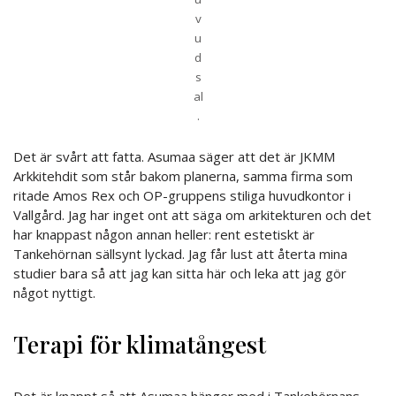
v
u
d
s
al
.
Det är svårt att fatta. Asumaa säger att det är JKMM
Arkkitehdit som står bakom planerna, samma firma som
ritade Amos Rex och OP-gruppens stiliga huvudkontor i
Vallgård. Jag har inget ont att säga om arkitekturen och det
har knappast någon annan heller: rent estetiskt är
Tankehörnan sällsynt lyckad. Jag får lust att återta mina
studier bara så att jag kan sitta här och leka att jag gör
något nyttigt.
Terapi för klimatångest