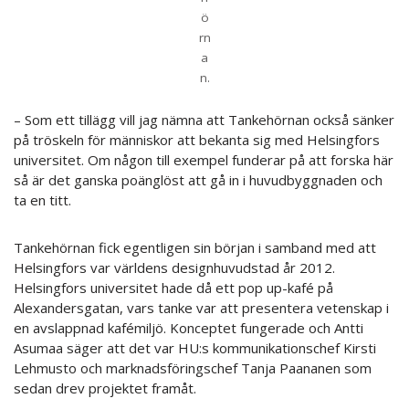
ö
rn
a
n.
– Som ett tillägg vill jag nämna att Tankehörnan också sänker
på tröskeln för människor att bekanta sig med Helsingfors
universitet. Om någon till exempel funderar på att forska här
så är det ganska poänglöst att gå in i huvudbyggnaden och
ta en titt.
Tankehörnan fick egentligen sin början i samband med att
Helsingfors var världens designhuvudstad år 2012.
Helsingfors universitet hade då ett pop up-kafé på
Alexandersgatan, vars tanke var att presentera vetenskap i
en avslappnad kafémiljö. Konceptet fungerade och Antti
Asumaa säger att det var HU:s kommunikationschef Kirsti
Lehmusto och marknadsföringschef Tanja Paananen som
sedan drev projektet framåt.