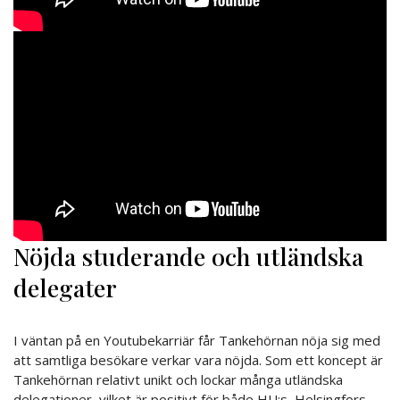
Nöjda studerande och utländska
delegater
I väntan på en Youtubekarriär får Tankehörnan nöja sig med
att samtliga besökare verkar vara nöjda. Som ett koncept är
Tankehörnan relativt unikt och lockar många utländska
delegationer, vilket är positivt för både HU:s, Helsingfors