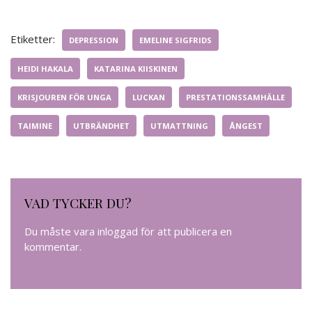
Etiketter:
DEPRESSION
EMELINE SIGFRIDS
HEIDI HAKALA
KATARINA KIISKINEN
KRISJOUREN FÖR UNGA
LUCKAN
PRESTATIONSSAMHÄLLE
TAIMINE
UTBRÄNDHET
UTMATTNING
ÅNGEST
VAD TYCKER DU?
Du måste vara
inloggad
för att publicera en
kommentar.