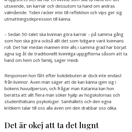
utseende, sin karriär och dessutom ta hand om andras
välmående. Tiden räcker inte till reflektion och vips ger sig
utmattningsdepression till känna.
– Sedan 50-talet ska kvinnan göra karriär – på samma gång
som hon ska göra också allt det som tidigare varit kvinnans
roll. Det här medan mannen inte alls i samma grad har börjat
ägna sig åt de traditionellt kvinnliga uppgifterna såsom att ta
hand om hem och familj, säger Heidi.
Responsen hon fått efter bokdebuten är dock inte endast
från kvinnor. Även män säger att de kan känna igen sig i
bokens huvudperson, och frågar man Katarina kan hon
berätta att allt flera män söker hjälp av högskolornas och
studenthälsans psykologer. Samhällets och den egna
kritikern talar till oss alla även om den drabbar oss olika.
Det är okej att ta det lugnt