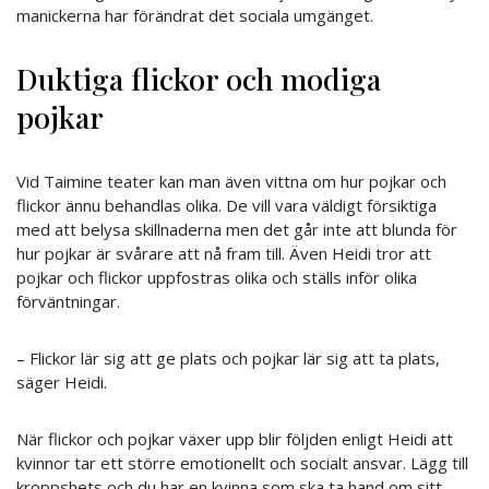
manickerna har förändrat det sociala umgänget.
Duktiga flickor och modiga
pojkar
Vid Taimine teater kan man även vittna om hur pojkar och
flickor ännu behandlas olika. De vill vara väldigt försiktiga
med att belysa skillnaderna men det går inte att blunda för
hur pojkar är svårare att nå fram till. Även Heidi tror att
pojkar och flickor uppfostras olika och ställs inför olika
förväntningar.
– Flickor lär sig att ge plats och pojkar lär sig att ta plats,
säger Heidi.
När flickor och pojkar växer upp blir följden enligt Heidi att
kvinnor tar ett större emotionellt och socialt ansvar. Lägg till
kroppshets och du har en kvinna som ska ta hand om sitt