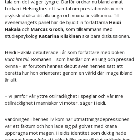
tala om det väger tyngre. Därför ordnar nu bland annat
Luckan i Helsingfors ett samtal om prestationskrav och
psykisk ohälsa dit alla unga och vuxna är välkomna. Till
evenemangets panel har de bjudit in författarna
Heidi
Hakala
och
Marcus Groth
, som tillsammans med
studiepsykolog
Katarina Kiiskinen
ska bära diskussionen.
Heidi Hakala debuterade i år som författare med boken
Bara lite till.
Romanen – som handlar om en ung och pressad
kvinna – är förutom hennes debut även hennes sätt att
berätta hur hon orienterat genom en värld där image ibland
är allt.
– Vi jämför vår yttre otillräcklighet i speglar och vår inre
otillräcklighet i människor vi möter, säger Heidi.
Vändningen i hennes liv kom när utmattningsdepressionen
var ett faktum och hon lade sig på golvet med knäna
uppdragna mot magen. Heidis identitet som duktig hade
stoppat henne från att söka hjälp, men till slut erkände hon