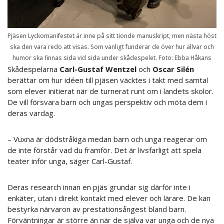
Pjäsen Lyckomanifestet är inne på sitt tionde manuskript, men nästa höst
ska den vara redo att visas. Som vanligt funderar de över hur allvar och
humor ska finnas sida vid sida under skådespelet. Foto: Ebba Håkans
Skådespelarna
Carl-Gustaf
Wentzel
och
Oscar Silén
berättar om hur idéen till pjäsen väcktes i takt med samtal
som elever initierat när de turnerat runt om i landets skolor.
De vill försvara barn och ungas perspektiv och möta dem i
deras vardag.
– Vuxna är dödstråkiga medan barn och unga reagerar om
de inte förstår vad du framför. Det är livsfarligt att spela
teater inför unga, säger Carl-Gustaf.
Deras research innan en pjäs grundar sig därför inte i
enkäter, utan i direkt kontakt med elever och lärare. De kan
bestyrka närvaron av prestationsångest bland barn.
Förväntningar är större än när de själva var unga och de nya