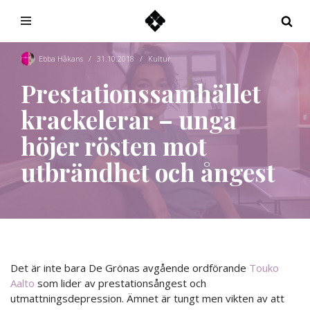
Hoppa
till
Ebba Håkans
31.10.2018
Kultur
innehåll
Prestationssamhället
krackelerar – unga
höjer rösten mot
utbrändhet och ångest
Det är inte bara De Grönas avgående ordförande
Touko
Aalto
som lider av prestationsångest och
utmattningsdepression. Ämnet är tungt men vikten av att