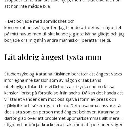
att hon inte mådde bra.
– Det började med sömnlöshet och
koncentrationssvårigheter. Jag trodde att det var något fel
på mitt huvud men till slut kunde jag inte känna glädje och jag
började dra mig ifrån andra människor, berättar Heidi.
Låt aldrig ångest tysta mun
Studiepsykolog Katarina Kiiskinen berättar att ångest väcks
inför egna inre känslor som av någon orsak känns
obehagliga. Ibland har vi lärt oss att trycka undan dessa
känslor i brist på förståelse från andra. Då kan det hända att
vi istället vänder dem mot oss själva i form av press och
självkritik och söker ogärna hjälp. Det ensamma ansvaret är
det sista som en person med ångest behöver. Katarina är
därför glad över att problemet uppmärksammas allt mera –
stigman har börjat krackelera i takt med att personer stiger