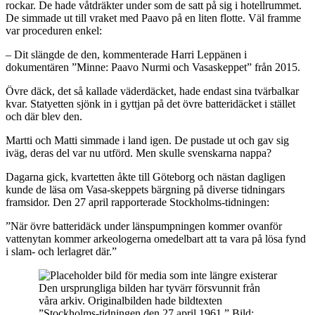
rockar. De hade våtdräkter under som de satt på sig i hotellrummet.
De simmade ut till vraket med Paavo på en liten flotte. Väl framme
var proceduren enkel:
– Dit slängde de den, kommenterade Harri Leppänen i
dokumentären ”Minne: Paavo Nurmi och Vasaskeppet” från 2015.
Övre däck, det så kallade väderdäcket, hade endast sina tvärbalkar
kvar. Statyetten sjönk in i gyttjan på det övre batteridäcket i stället
och där blev den.
Martti och Matti simmade i land igen. De pustade ut och gav sig
iväg, deras del var nu utförd. Men skulle svenskarna nappa?
Dagarna gick, kvartetten åkte till Göteborg och nästan dagligen
kunde de läsa om Vasa-skeppets bärgning på diverse tidningars
framsidor. Den 27 april rapporterade Stockholms-tidningen:
”När övre batteridäck under länspumpningen kommer ovanför
vattenytan kommer arkeologerna omedelbart att ta vara på lösa fynd
i slam- och lerlagret där.”
Den ursprungliga bilden har tyvärr försvunnit från
våra arkiv. Originalbilden hade bildtexten
”Stockholms-tidningen den 27 april 1961.” Bild: