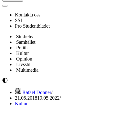
Navigeringsmeny
Kontakta oss
SSI
Pro Studentbladet
Studieliv
Samhället
Politik
Kultur
Opinion
Livsstil
Multimedia
Rafael Donner
21.05.2018
19.05.2022
Kultur
Det legendariska
teknologsprattet: då Paavo