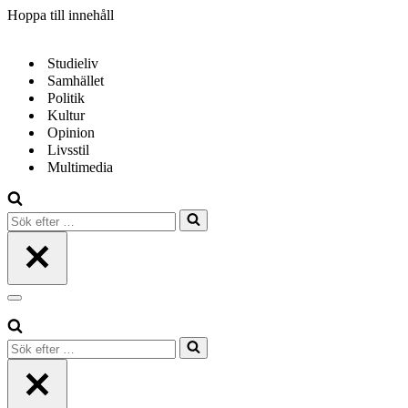
Hoppa till innehåll
Studieliv
Samhället
Politik
Kultur
Opinion
Livsstil
Multimedia
Sök
efter
…
Navigeringsmeny
Sök
efter
…