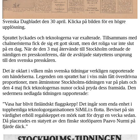
Svenska Dagbladet den 30 april. Klicka på bilden för en högre
upplösning.
Sprattet lyckades och teknologerna var exalterade. Tillsammans med
chalmeristerna fick de sig ett gott skratt, men det roliga var inte slut
på en dag. När de den 3 maj återvände till Stockholm ordnade de
nämligen en presskonferens, där de avslöjade statyettens ursprung
till den svenska presskåren.
Det är oklart i vilken mån svenska tidningar verkligen rapporterade
om händelserna. Legenden om sprattet har i viss mån fått överdrivna
proportioner, men åtminstone Stockholms-tidningen var på plats och
den 4 maj fick teknologernas nunor också pryda dess framsida. Den
sedermera nedlagda tidningen rapporterade:
”Vasa har blivit finländskt flaggskepp! Det ingår som enda enhet i
topphemliga teknologorganisationen SiMiLi:s flotta. Beviset på sin
värdighet erhöll regalskeppet en mörk natt för drygt en vecka sedan.
Då placerades en statyett av den finske storlöparen Paavo Nurmi på
fjärde däck.”