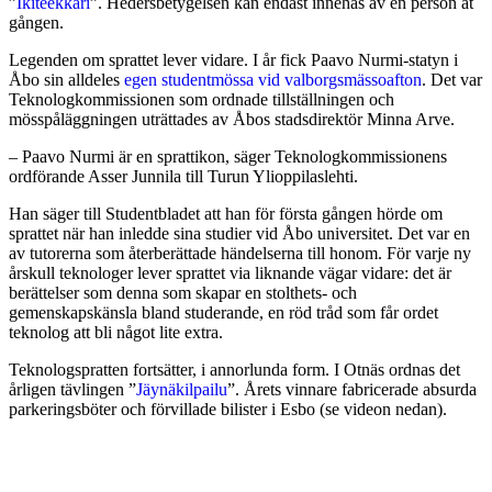
”
Ikiteekkari
”. Hedersbetygelsen kan endast innehas av en person åt
gången.
Legenden om sprattet lever vidare. I år fick Paavo Nurmi-statyn i
Åbo sin alldeles
egen studentmössa vid valborgsmässoafton
. Det var
Teknologkommissionen som ordnade tillställningen och
mösspåläggningen uträttades av Åbos stadsdirektör Minna Arve.
– Paavo Nurmi är en sprattikon, säger Teknologkommissionens
ordförande Asser Junnila till Turun Ylioppilaslehti.
Han säger till Studentbladet att han för första gången hörde om
sprattet när han inledde sina studier vid Åbo universitet. Det var en
av tutorerna som återberättade händelserna till honom. För varje ny
årskull teknologer lever sprattet via liknande vägar vidare: det är
berättelser som denna som skapar en stolthets- och
gemenskapskänsla bland studerande, en röd tråd som får ordet
teknolog att bli något lite extra.
Teknologspratten fortsätter, i annorlunda form. I Otnäs ordnas det
årligen tävlingen ”
Jäynäkilpailu
”. Årets vinnare fabricerade absurda
parkeringsböter och förvillade bilister i Esbo (se videon nedan).