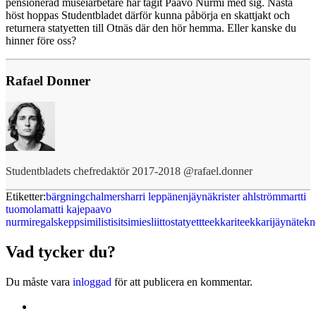
pensionerad museiarbetare har tagit Paavo Nurmi med sig. Nästa
höst hoppas Studentbladet därför kunna påbörja en skattjakt och
returnera statyetten till Otnäs där den hör hemma. Eller kanske du
hinner före oss?
Rafael Donner
Studentbladets chefredaktör 2017-2018 @rafael.donner
Etiketter:
bärgning
chalmers
harri leppänen
jäynä
krister ahlström
martti
tuomola
matti kaje
paavo
nurmi
regalskepp
similisti
sitsimiesliitto
statyett
teekkari
teekkarijäynä
tekn
Vad tycker du?
Du måste vara
inloggad
för att publicera en kommentar.
Kontakta oss