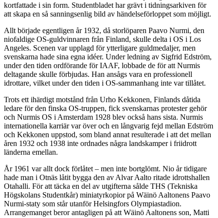
kortfattade i sin form. Studentbladet har grävt i tidningsarkiven för
att skapa en så sanningsenlig bild av händelseförloppet som möjligt.
Allt började egentligen år 1932, då storlöparen Paavo Nurmi, den
niofaldige OS-guldvinnaren från Finland, skulle delta i OS i Los
Angeles. Scenen var upplagd för ytterligare guldmedaljer, men
svenskarna hade sina egna idéer. Under ledning av Sigfrid Edström,
under den tiden ordförande för IAAF, lobbade de för att Nurmis
deltagande skulle förbjudas. Han ansågs vara en professionell
idrottare, vilket under den tiden i OS-sammanhang inte var tillåtet.
Trots ett ihärdigt motstånd från Urho Kekkonen, Finlands dåtida
ledare för den finska OS-truppen, fick svenskarnas protester gehör
och Nurmis OS i Amsterdam 1928 blev också hans sista. Nurmis
internationella karriär var över och en långvarig fejd mellan Edström
och Kekkonen uppstod, som bland annat resulterade i att det mellan
åren 1932 och 1938 inte ordnades några landskamper i friidrott
länderna emellan.
År 1961 var allt dock förlåtet – men inte bortglömt. Nio år tidigare
hade man i Otnäs låtit bygga den av Alvar Aalto ritade idrottshallen
Otahalli. För att täcka en del av utgifterna sålde THS (Tekniska
Högskolans Studentkår) miniatyrkopior på Wäinö Aaltonens Paavo
Nurmi-staty som står utanför Helsingfors Olympiastadion.
Arrangemanget beror antagligen på att Wäinö Aaltonens son, Matti