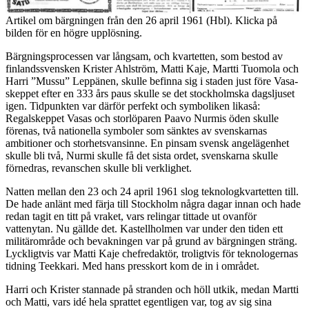
Artikel om bärgningen från den 26 april 1961 (Hbl). Klicka på
bilden för en högre upplösning.
Bärgningsprocessen var långsam, och kvartetten, som bestod av
finlandssvensken Krister Ahlström, Matti Kaje, Martti Tuomola och
Harri ”Mussu” Leppänen, skulle befinna sig i staden just före Vasa-
skeppet efter en 333 års paus skulle se det stockholmska dagsljuset
igen. Tidpunkten var därför perfekt och symboliken likaså:
Regalskeppet Vasas och storlöparen Paavo Nurmis öden skulle
förenas, två nationella symboler som sänktes av svenskarnas
ambitioner och storhetsvansinne. En pinsam svensk angelägenhet
skulle bli två, Nurmi skulle få det sista ordet, svenskarna skulle
förnedras, revanschen skulle bli verklighet.
Natten mellan den 23 och 24 april 1961 slog teknologkvartetten till.
De hade anlänt med färja till Stockholm några dagar innan och hade
redan tagit en titt på vraket, vars relingar tittade ut ovanför
vattenytan. Nu gällde det. Kastellholmen var under den tiden ett
militärområde och bevakningen var på grund av bärgningen sträng.
Lyckligtvis var Matti Kaje chefredaktör, troligtvis för teknologernas
tidning Teekkari. Med hans presskort kom de in i området.
Harri och Krister stannade på stranden och höll utkik, medan Martti
och Matti, vars idé hela sprattet egentligen var, tog av sig sina