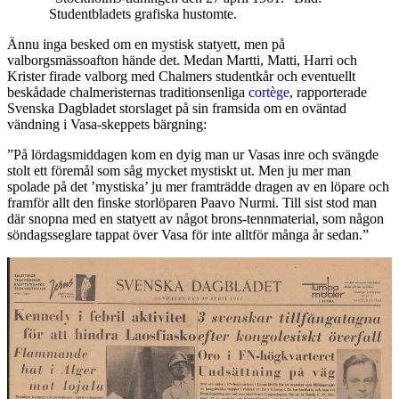
Studentbladets grafiska hustomte.
Ännu inga besked om en mystisk statyett, men på
valborgsmässoafton hände det. Medan Martti, Matti, Harri och
Krister firade valborg med Chalmers studentkår och eventuellt
beskådade chalmeristernas traditionsenliga
cortège
, rapporterade
Svenska Dagbladet storslaget på sin framsida om en oväntad
vändning i Vasa-skeppets bärgning:
”På lördagsmiddagen kom en dyig man ur Vasas inre och svängde
stolt ett föremål som såg mycket mystiskt ut. Men ju mer man
spolade på det ’mystiska’ ju mer framträdde dragen av en löpare och
framför allt den finske storlöparen Paavo Nurmi. Till sist stod man
där snopna med en statyett av något brons-tennmaterial, som någon
söndagsseglare tappat över Vasa för inte alltför många år sedan.”