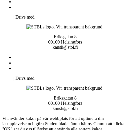
Svenska Studerandes Intresseförening
Pro Studentbladet
Neve
| Drivs med
WordPress
Eriksgatan 8
00100 Helsingfors
kansli@stbl.fi
Kontakta oss
Svenska Studerandes Intresseförening
Pro Studentbladet
Neve
| Drivs med
WordPress
Eriksgatan 8
00100 Helsingfors
kansli@stbl.fi
Vi använder kakor på vår webbplats för att optimera din
läsupplevelse och göra Studentbladet ännu bättre. Genom att klicka
"OK" ger du oss tillåtelse att använda alla sorters kakor.