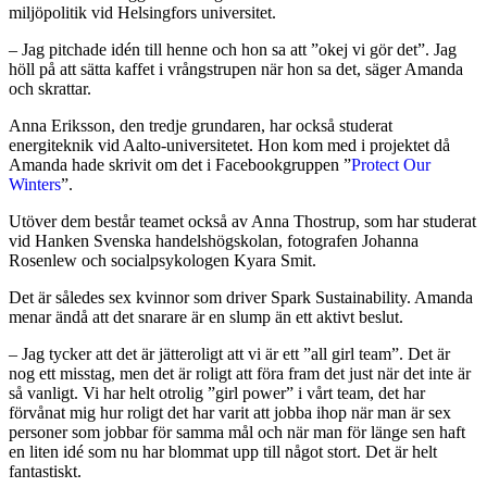
miljöpolitik vid Helsingfors universitet.
– Jag pitchade idén till henne och hon sa att ”okej vi gör det”. Jag
höll på att sätta kaffet i vrångstrupen när hon sa det, säger Amanda
och skrattar.
Anna Eriksson, den tredje grundaren, har också studerat
energiteknik vid Aalto-universitetet. Hon kom med i projektet då
Amanda hade skrivit om det i Facebookgruppen ”
Protect Our
Winters
”.
Utöver dem består teamet också av Anna Thostrup, som har studerat
vid Hanken Svenska handelshögskolan, fotografen Johanna
Rosenlew och socialpsykologen Kyara Smit.
Det är således sex kvinnor som driver Spark Sustainability. Amanda
menar ändå att det snarare är en slump än ett aktivt beslut.
– Jag tycker att det är jätteroligt att vi är ett ”all girl team”. Det är
nog ett misstag, men det är roligt att föra fram det just när det inte är
så vanligt. Vi har helt otrolig ”girl power” i vårt team, det har
förvånat mig hur roligt det har varit att jobba ihop när man är sex
personer som jobbar för samma mål och när man för länge sen haft
en liten idé som nu har blommat upp till något stort. Det är helt
fantastiskt.