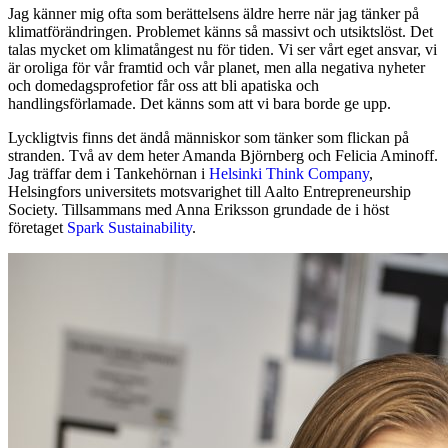
Jag känner mig ofta som berättelsens äldre herre när jag tänker på
klimatförändringen. Problemet känns så massivt och utsiktslöst. Det
talas mycket om klimatångest nu för tiden. Vi ser vårt eget ansvar, vi
är oroliga för vår framtid och vår planet, men alla negativa nyheter
och domedagsprofetior får oss att bli apatiska och
handlingsförlamade. Det känns som att vi bara borde ge upp.
Lyckligtvis finns det ändå människor som tänker som flickan på
stranden. Två av dem heter Amanda Björnberg och Felicia Aminoff.
Jag träffar dem i Tankehörnan i
Helsinki Think Company
,
Helsingfors universitets motsvarighet till Aalto Entrepreneurship
Society. Tillsammans med Anna Eriksson grundade de i höst
företaget
Spark Sustainability
.