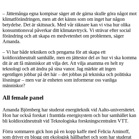
– Jättemånga egna kompisar säger att de gärna skulle göra något mot
klimatförändringen, men att det känns som om inget har någon
betydelse. Det är skitsnack. Med vår räknare kan vi visa hur olika
konsumtionsval påverkar ditt klimatavtryck. Vi strävar efter social
förändring och att skapa en medvetenhet om problemen, säger
Amanda.
– Vi har både tekniken och pengarna för att skapa ett
koldioxidneutralt samhälle, men en jättestor del av hur vi ska komma
dit är att få människor att vilja det. Att vilja anamma en helt ny
teknologi och att ändra på sina vanor. Jag märkte att ingen
egentligen jobbar på det här – det jobbas på tekniska och politiska
lösningar – men var är enheten som informerar oss vanliga
människor?
All female panel
Amanda Björnberg har studerat energiteknik vid Aalto-universitetet.
Hon har också forskat i framtida energisystem och hur samhället kan
bli koldioxidneutralt vid Teknologiska forskningscentralen VTT.
Förra sommaren gick hon på en kopp kaffe med Felicia Aminoff,
som driver en blogg om ekologisk hållbarhet och som har studerat