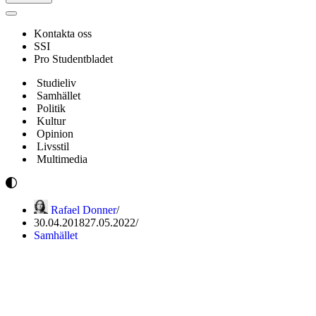
Navigeringsmeny
Kontakta oss
SSI
Pro Studentbladet
Studieliv
Samhället
Politik
Kultur
Opinion
Livsstil
Multimedia
Rafael Donner
30.04.2018
27.05.2022
Samhället
”Vi har blivit indoktrinerade
att tro att vi inte har någon