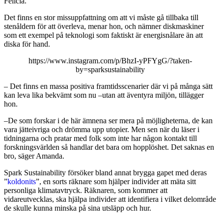
Felicia.
Det finns en stor missuppfattning om att vi måste gå tillbaka till
stenåldern för att överleva, menar hon, och nämner diskmaskiner
som ett exempel på teknologi som faktiskt är energisnålare än att
diska för hand.
https://www.instagram.com/p/BhzI-yPFYgG/?taken-
by=sparksustainability
– D
et finns en massa positiva framtidsscenarier där vi på många sätt
kan leva lika bekvämt som nu –utan att äventyra miljön, tillägger
hon.
–De som forskar i de här ämnena ser mera på möjligheterna, de kan
vara jätteivriga och drömma upp utopier. Men sen när du läser i
tidningarna och pratar med folk som inte har någon kontakt till
forskningsvärlden så handlar det bara om hopplöshet. Det saknas en
bro, säger Amanda.
Spark Sustainability försöker bland annat brygga gapet med deras
”
koldonits
”, en sorts räknare som hjälper individer att mäta sitt
personliga klimatavtryck. Räknaren, som kommer att
vidareutvecklas, ska hjälpa individer att identifiera i vilket delområde
de skulle kunna minska på sina utsläpp och hur.