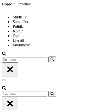
Hoppa till innehåll
Studieliv
Samhället
Politik
Kultur
Opinion
Livsstil
Multimedia
Sök
efter
…
Navigeringsmeny
Sök
efter
…