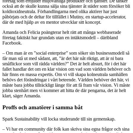
företag som erbjuder miljövänliga produkter och tjänster. De tänker
också att de skulle kunna sälja sina tjänster åt städer som försöker bli
koldioxidneutrala. Förhandlingarna med olika aktörer har just
påbörjats och de deltar för tillfället i Mutiny, en startup-accelerator,
där de med hjälp av en mentor utvecklar sitt koncept.
Amanda och Felicia poängterar helt rätt att många webbaserade
företag faktiskt har grundats utan en intäktsmodell – däribland
Facebook.
– Om man är en ”social enterprise” som söker sin businessmodell så
får man stå ut med sådant, att, ”är det här nåt riktigt, att är ni bara
småflickor som vill rädda världen?” Det är helt absurt, för i det här
fallet handlar det om en klar vision om vad som världen behöver och
här finns en massa expertis. Om vi vill skapa kolneutrala samhällen
behövs det förändringar i vårt beteende. Världen behöver det här, vi
måste bara jobba tillräckligt länge för att få fram vår vision. Vi måste
jobba stenhårt men vi kommer att hitta de där pengarna, det är helt
klart, säger Amanda.
Proffs och amatörer i samma båt
Spark Sustainability vill locka studerande till sin gemenskap.
– Vi har en community där folk kan skriva sina egna frågor och sina