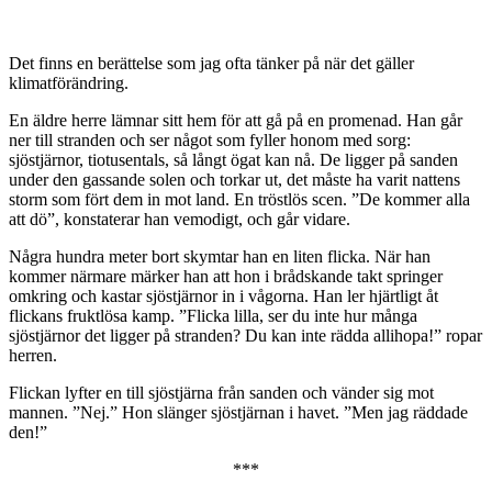
betydelse”
Det finns en berättelse som jag ofta tänker på när det gäller
klimatförändring.
En äldre herre lämnar sitt hem för att gå på en promenad. Han går
ner till stranden och ser något som fyller honom med sorg:
sjöstjärnor, tiotusentals, så långt ögat kan nå. De ligger på sanden
under den gassande solen och torkar ut, det måste ha varit nattens
storm som fört dem in mot land. En tröstlös scen. ”De kommer alla
att dö”, konstaterar han vemodigt, och går vidare.
Några hundra meter bort skymtar han en liten flicka. När han
kommer närmare märker han att hon i brådskande takt springer
omkring och kastar sjöstjärnor in i vågorna. Han ler hjärtligt åt
flickans fruktlösa kamp. ”Flicka lilla, ser du inte hur många
sjöstjärnor det ligger på stranden? Du kan inte rädda allihopa!” ropar
herren.
Flickan lyfter en till sjöstjärna från sanden och vänder sig mot
mannen. ”Nej.” Hon slänger sjöstjärnan i havet. ”Men jag räddade
den!”
***