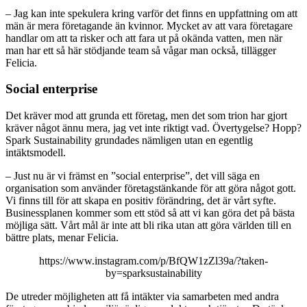
– Jag kan inte spekulera kring varför det finns en uppfattning om att
män är mera företagande än kvinnor. Mycket av att vara företagare
handlar om att ta risker och att fara ut på okända vatten, men när
man har ett så här stödjande team så vågar man också, tillägger
Felicia.
Social enterprise
Det kräver mod att grunda ett företag, men det som trion har gjort
kräver något ännu mera, jag vet inte riktigt vad. Övertygelse? Hopp?
Spark Sustainability grundades nämligen utan en egentlig
intäktsmodell.
– Just nu är vi främst en ”social enterprise”, det vill säga en
organisation som använder företagstänkande för att göra något gott.
Vi finns till för att skapa en positiv förändring, det är vårt syfte.
Businessplanen kommer som ett stöd så att vi kan göra det på bästa
möjliga sätt. Vårt mål är inte att bli rika utan att göra världen till en
bättre plats, menar Felicia.
https://www.instagram.com/p/BfQW1zZl39a/?taken-
by=sparksustainability
De utreder möjligheten att få intäkter via samarbeten med andra