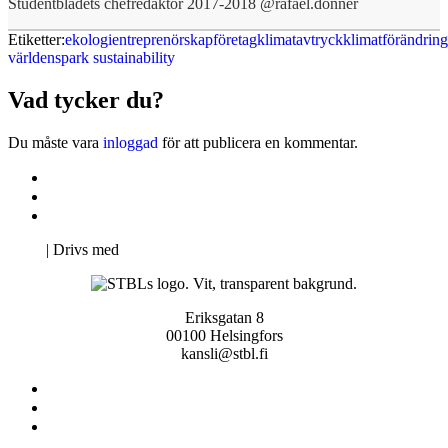
Studentbladets chefredaktör 2017-2018 @rafael.donner
Etiketter:
ekologi
entreprenörskap
företag
klimatavtryck
klimatförändring
världen
spark sustainability
Vad tycker du?
Du måste vara
inloggad
för att publicera en kommentar.
Kontakta oss
Svenska Studerandes Intresseförening
Pro Studentbladet
Neve
| Drivs med
WordPress
Eriksgatan 8
00100 Helsingfors
kansli@stbl.fi
Kontakta oss
Svenska Studerandes Intresseförening
Pro Studentbladet