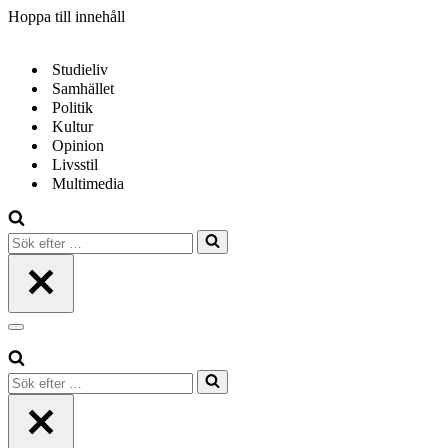
Hoppa till innehåll
Studieliv
Samhället
Politik
Kultur
Opinion
Livsstil
Multimedia
Sök
efter
…
Navigeringsmeny
Sök
efter
…