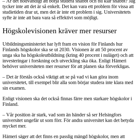
– Är det nödvändigt att börja studera snabbt och bli klar snabbt? Jag
tycker inte att det är så enkelt. Det kan vara ett problem för vissa att
studietiden drar ut, men det är inte ett problem i sig. Universitetets
syfte är inte att bara vara så effektivt som möjligt.
Högskolevisionen kräver mer resurser
Utbildningsministeriet har lyft fram en vision för Finlands hur
Finlands högskolor ska se ut 2030. Visionen är att 50 procent av
unga ska ha högskoleutbildning (kring 40 procent i nuläget) och att
investeringar i forskning och utveckling ska öka. Enligt Hämeri
behöver universiteten mer resurser för att planen ska förverkligas.
– Det är förstås också viktigt att se på vad vi kan göra inom
universitetet, till exempel blir alla som börjar studera inte klara med
sin examen.
Enligt visionen ska det också finnas färre men starkare högskolor i
Finland.
– Vår position är stark, vad som än händer så ser Helsingfors
universitet ungefär ut som förr. För andra universitet kan det betyda
mycket mer.
Hämeri säger att det finns en passlig mängd högskolor, men att