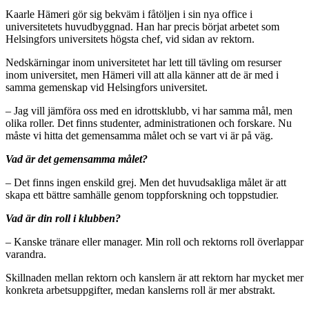
Kaarle Hämeri gör sig bekväm i fåtöljen i sin nya office i
universitetets huvudbyggnad. Han har precis börjat arbetet som
Helsingfors universitets högsta chef, vid sidan av rektorn.
Nedskärningar inom universitetet har lett till tävling om resurser
inom universitet, men Hämeri vill att alla känner att de är med i
samma gemenskap vid Helsingfors universitet.
– Jag vill jämföra oss med en idrottsklubb, vi har samma mål, men
olika roller. Det finns studenter, administrationen och forskare. Nu
måste vi hitta det gemensamma målet och se vart vi är på väg.
Vad är det gemensamma målet?
– Det finns ingen enskild grej. Men det huvudsakliga målet är att
skapa ett bättre samhälle genom toppforskning och toppstudier.
Vad är din roll i klubben?
– Kanske tränare eller manager. Min roll och rektorns roll överlappar
varandra.
Skillnaden mellan rektorn och kanslern är att rektorn har mycket mer
konkreta arbetsuppgifter, medan kanslerns roll är mer abstrakt.