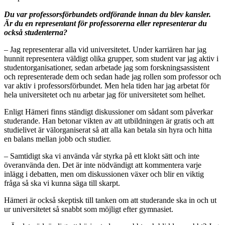
Du var professorsförbundets ordförande innan du blev kansler.
Är du en representant för professorerna eller representerar du
också studenterna?
– Jag representerar alla vid universitetet. Under karriären har jag
hunnit representera väldigt olika grupper, som student var jag aktiv i
studentorganisationer, sedan arbetade jag som forskningsassistent
och representerade dem och sedan hade jag rollen som professor och
var aktiv i professorsförbundet. Men hela tiden har jag arbetat för
hela universitetet och nu arbetar jag för universitetet som helhet.
Enligt Hämeri finns ständigt diskussioner om sådant som påverkar
studerande. Han betonar vikten av att utbildningen är gratis och att
studielivet är välorganiserat så att alla kan betala sin hyra och hitta
en balans mellan jobb och studier.
– Samtidigt ska vi använda vår styrka på ett klokt sätt och inte
överanvända den. Det är inte nödvändigt att kommentera varje
inlägg i debatten, men om diskussionen växer och blir en viktig
fråga så ska vi kunna säga till skarpt.
Hämeri är också skeptisk till tanken om att studerande ska in och ut
ur universitetet så snabbt som möjligt efter gymnasiet.