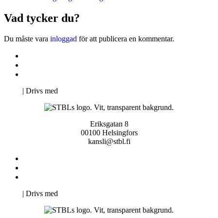
Vad tycker du?
Du måste vara
inloggad
för att publicera en kommentar.
Kontakta oss
Svenska Studerandes Intresseförening
Pro Studentbladet
Neve
| Drivs med
WordPress
Eriksgatan 8
00100 Helsingfors
kansli@stbl.fi
Kontakta oss
Svenska Studerandes Intresseförening
Pro Studentbladet
Neve
| Drivs med
WordPress