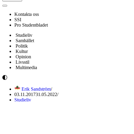
Navigeringsmeny
Kontakta oss
SSI
Pro Studentbladet
Studieliv
Samhället
Politik
Kultur
Opinion
Livsstil
Multimedia
Erik Sandström
03.11.2017
31.05.2022
Studieliv
Kansler Hämeri: HU kommer
att vara bättre om två år