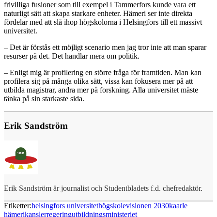
frivilliga fusioner som till exempel i Tammerfors kunde vara ett
naturligt sätt att skapa starkare enheter. Hämeri ser inte direkta
fördelar med att slå ihop högskolorna i Helsingfors till ett massivt
universitet.
– Det är förstås ett möjligt scenario men jag tror inte att man sparar
resurser på det. Det handlar mera om politik.
– Enligt mig är profilering en större fråga för framtiden. Man kan
profilera sig på många olika sätt, vissa kan fokusera mer på att
utbilda magistrar, andra mer på forskning. Alla universitet måste
tänka på sin starkaste sida.
Erik Sandström
Erik Sandström är journalist och Studentbladets f.d. chefredaktör.
Etiketter:
helsingfors universitet
högskolevisionen 2030
kaarle
hämeri
kansler
regering
utbildningsministeriet