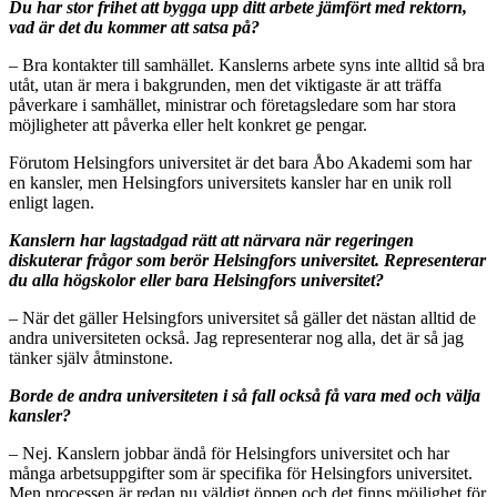
Du har stor frihet att bygga upp ditt arbete jämfört med rektorn,
vad är det du kommer att satsa på?
– Bra kontakter till samhället. Kanslerns arbete syns inte alltid så bra
utåt, utan är mera i bakgrunden, men det viktigaste är att träffa
påverkare i samhället, ministrar och företagsledare som har stora
möjligheter att påverka eller helt konkret ge pengar.
Förutom Helsingfors universitet är det bara Åbo Akademi som har
en kansler, men Helsingfors universitets kansler har en unik roll
enligt lagen.
Kanslern har lagstadgad rätt att närvara när regeringen
diskuterar frågor som berör Helsingfors universitet. Representerar
du alla högskolor eller bara Helsingfors universitet?
– När det gäller Helsingfors universitet så gäller det nästan alltid de
andra universiteten också. Jag representerar nog alla, det är så jag
tänker själv åtminstone.
Borde de andra universiteten i så fall också få vara med och välja
kansler?
– Nej. Kanslern jobbar ändå för Helsingfors universitet och har
många arbetsuppgifter som är specifika för Helsingfors universitet.
Men processen är redan nu väldigt öppen och det finns möjlighet för