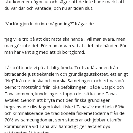
slut kommer någon ut och säger att de inte hade märkt att
du var där och väntade, och nu är tiden slut.
“Varför gjorde du inte någonting?” frågar de.
“Jag ville tro på att det rätta ska hända”, vill man svara, men
man gör inte det. För man är van vid att det inte händer. För
man har vant sig med att bli bortglömd.
I år tröttnade vi på att bli glömda. Trots utlåtanden från
biträdande justitiekanslern och grundlagsutskottet, ett enigt
“Nej” från de finska och norska Sametingen, och ett närapå
oerhört motstånd från lokalbefolkningen i både Utsjoki och
Tana kommun, kunde inget stoppa det så kallade Tana-
avtalet. Genom att bryta mot den finska grundlagen
begränsade riksdagen lokalt fiske i Tana-älv med hela 80%
och kriminaliserade de traditionella fiskemetoderna från de
70% av sameungdomar, som studerar och jobbar utanför
kommunerna vid Tana-älv. Samtidigt ger avtalet
nya
rättigheter åt turister.