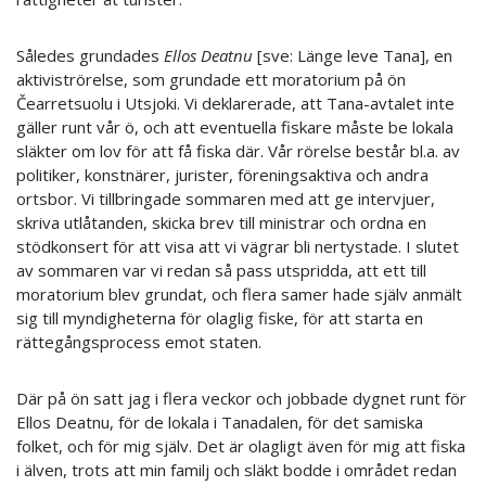
Således grundades
Ellos Deatnu
[sve: Länge leve Tana], en
aktiviströrelse, som grundade ett moratorium på ön
Čearretsuolu i Utsjoki. Vi deklarerade, att Tana-avtalet inte
gäller runt vår ö, och att eventuella fiskare måste be lokala
släkter om lov för att få fiska där. Vår rörelse består bl.a. av
politiker, konstnärer, jurister, föreningsaktiva och andra
ortsbor. Vi tillbringade sommaren med att ge intervjuer,
skriva utlåtanden, skicka brev till ministrar och ordna en
stödkonsert för att visa att vi vägrar bli nertystade. I slutet
av sommaren var vi redan så pass utspridda, att ett till
moratorium blev grundat, och flera samer hade själv anmält
sig till myndigheterna för olaglig fiske, för att starta en
rättegångsprocess emot staten.
Där på ön satt jag i flera veckor och jobbade dygnet runt för
Ellos Deatnu, för de lokala i Tanadalen, för det samiska
folket, och för mig själv. Det är olagligt även för mig att fiska
i älven, trots att min familj och släkt bodde i området redan