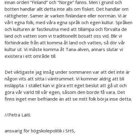
innan orden “Finland” och “Norge” fanns. Men i grund och
botten handlar allt detta inte alls om fisket. Det handlar om
rättigheter. Samer är varken finländare eller norrmän. Vi är
vårt egna folk, med våra egna språk och egen kultur. Språken
och kulturen är fastknutna med att tillämpa och förvalta de
land och vatten som vi traditionellt bosatt oss vid. Blir vi
förhindrade från att komma åt land och vatten, så dör vår
kultur ut. Vi måste komma åt Tana-älven, annars slutar vi
existera i ett område till.
Det viktigaste jag insåg under sommaren var att det inte är
någon vits att sitta i väntrummet. Vi kommer aldrig att bli
insläppta. I stället kan vi göra ett eget beslut att gå ut och
göra vår värld till vår egen, såsom den borde få vara. Det
finns inget mer befriande än att se mitt folk börja inse detta.
//Petra Laiti.
ansvarig för högskolepolitik i SHS,