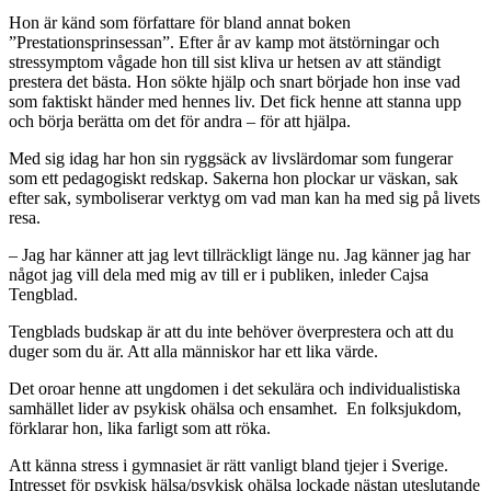
Hon är känd som författare för bland annat boken
”Prestationsprinsessan”. Efter år av kamp mot ätstörningar och
stressymptom vågade hon till sist kliva ur hetsen av att ständigt
prestera det bästa. Hon sökte hjälp och snart började hon inse vad
som faktiskt händer med hennes liv. Det fick henne att stanna upp
och börja berätta om det för andra – för att hjälpa.
Med sig idag har hon sin ryggsäck av livslärdomar som fungerar
som ett pedagogiskt redskap. Sakerna hon plockar ur väskan, sak
efter sak, symboliserar verktyg om vad man kan ha med sig på livets
resa.
– Jag har känner att jag levt tillräckligt länge nu. Jag känner jag har
något jag vill dela med mig av till er i publiken, inleder Cajsa
Tengblad.
Tengblads budskap är att du inte behöver överprestera och att du
duger som du är. Att alla människor har ett lika värde.
Det oroar henne att ungdomen i det sekulära och individualistiska
samhället lider av psykisk ohälsa och ensamhet. En folksjukdom,
förklarar hon, lika farligt som att röka.
Att känna stress i gymnasiet är rätt vanligt bland tjejer i Sverige.
Intresset för psykisk hälsa/psykisk ohälsa lockade nästan uteslutande