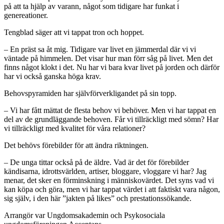
på att ta hjälp av varann, något som tidigare har funkat i
genereationer.
Tengblad säger att vi tappat tron och hoppet.
–
En präst sa åt mig. Tidigare var livet en jämmerdal där vi vi
väntade på himmelen. Det visar hur man förr såg på livet. Men det
finns något klokt i det. Nu har vi bara kvar livet på jorden och därför
har vi också ganska höga krav.
Behovspyramiden har självförverkligandet på sin topp.
–
Vi har fått mättat de flesta behov vi behöver. Men vi har tappat en
del av de grundläggande behoven. Får vi tillräckligt med sömn? Har
vi tillräckligt med kvalitet för våra relationer?
Det behövs förebilder för att ändra riktningen.
–
De unga tittar också på de äldre. Vad är det för förebilder
kändisarna, idrottsvärlden, artiser, bloggare, vloggare vi har? Jag
menar, det sker en förminskning i människovärdet. Det syns vad vi
kan köpa och göra, men vi har tappat värdet i att faktiskt vara någon,
sig själv, i den här ”jakten på likes” och prestationssökande.
Arrangör var
Ungdomsakademin och Psykosociala