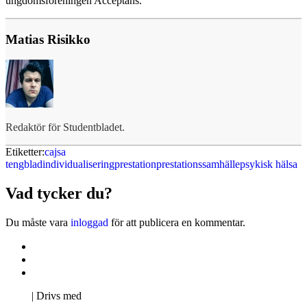
ungdomsföreningen Acceptans.
Matias Risikko
Redaktör för Studentbladet.
Etiketter:
cajsa
tengblad
individualisering
prestation
prestationssamhälle
psykisk hälsa
Vad tycker du?
Du måste vara
inloggad
för att publicera en kommentar.
Kontakta oss
Svenska Studerandes Intresseförening
Pro Studentbladet
Neve
| Drivs med
WordPress