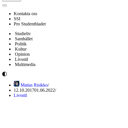
Navigeringsmeny
Kontakta oss
SSI
Pro Studentbladet
Studieliv
Samhället
Politik
Kultur
Opinion
Livsstil
Multimedia
Matias Risikko
12.10.2017
01.06.2022
Livsstil
Cajsa Tengblad: Psykisk ohälsa
och att alltid behöva prestera