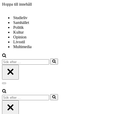
Hoppa till innehåll
Studieliv
Samhället
Politik
Kultur
Opinion
Livsstil
Multimedia
Sök
efter
…
Navigeringsmeny
Sök
efter
…