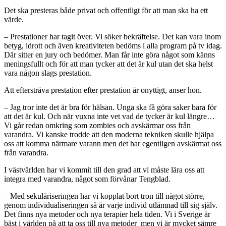
Det ska presteras både privat och offentligt för att man ska ha ett
värde.
–
Prestationer har tagit över. Vi söker bekräftelse. Det kan vara inom
betyg, idrott och även kreativiteten bedöms i alla program på tv idag.
Där sitter en jury och bedömer. Man får inte göra något som känns
meningsfullt och för att man tycker att det är kul utan det ska helst
vara någon slags prestation.
Att eftersträva prestation efter prestation är onyttigt, anser hon.
–
Jag tror inte det är bra för hälsan. Unga ska få göra saker bara för
att det är kul. Och när vuxna inte vet vad de tycker är kul längre…
Vi går redan omkring som zombies och avskärmar oss från
varandra. Vi kanske trodde att den moderna tekniken skulle hjälpa
oss att komma närmare varann men det har egentligen avskärmat oss
från varandra.
I västvärlden har vi kommit till den grad att vi måste lära oss att
integra med varandra, något som förvånar Tengblad.
–
Med sekuläriseringen har vi kopplat bort tron till något större,
genom individualiseringen så är varje individ utlämnad till sig själv.
Det finns nya metoder och nya terapier hela tiden. Vi i Sverige är
bäst i världen på att ta oss till nya metoder men vi är mycket sämre