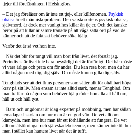
tjejer till föreläsningen i Helsingfors.
–
Det jag föreläser om är inte ett tjej-, eller killfenomen.
Psykisk
ohälsa
är ett människoproblem. Den värsta sortens psykisk ohälsa,
självmord, är dock mer vanligt hos killar än tjejer. Och det kanske
beror på att killar är sämre tränade på att våga sätta ord på vad de
känner och att de faktiskt behöver söka hjälp.
Varför det är så vet hon inte.
–
När det blir för tungt vill man bort från livet, det förstår jag.
Periodivist är livet inte bara besvärligt det är förfärligt. Det här måste
vi vara ärliga och prata om för andra. Du kan resa bort, men du har
alltid någon med dig, dig själv. Du måste kunna gilla dig själv.
Tengblads ser att det finns personer som sätter allt för ohållbart höga
krav på sitt liv. Men ensam är inte alltid stark, menar Tengblad. Om
man träffar på någon som behöver hjälp råder hon alla att håll om
,
håll ut och håll tyst.
–
Barn och ungdomar är idag experter på mobbning, men har sällan
temadagar i skolan om hur man är en god vän. De vet allt om
klamydia, men inte hur man får ett förhållande att fungera. De vet
allt om ätstörningar och självskadebeteende, men känner inte till hur
man i stället kan hantera livet när det är tufft.