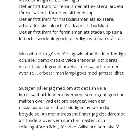
Det är fritt fram för feminismen att existera, arbeta
för sin sak och föra fram sitt budskap.
Det är fritt fram för maskulinismen att existera,
arbeta för sin sak och föra fram sitt budskap.
Det är fritt fram för feminismen att städa upp i sina
led och i sin ideologi och förtydliga vad man står för.
Men allt detta göres förslagsvis utanför de offentliga
och/eller demokratiskt valda arenorna, och deras
yttersta värdegrundsarbete. I dessa, och därmed
även FSF, arbetar man lämpligtvis med: jämställdhet.
Slutligen håller jag med om att det kan vara
intressant att fundera över vem som egentligen har
makten över vad ett ord betyder. Men den
diskussionen är sist och slutligen av sekundär
betydelse. Än mer intressant finner jag det däremot
att fundera över vem som har makten, och
tolkningsföreträdet, för vilket/vilka ord som ska få