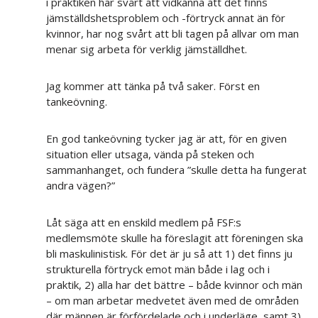
i praktiken har svårt att vidkänna att det finns
jämställdshetsproblem och -förtryck annat än för
kvinnor, har nog svårt att bli tagen på allvar om man
menar sig arbeta för verklig jämställdhet.
Jag kommer att tänka på två saker. Först en
tankeövning.
En god tankeövning tycker jag är att, för en given
situation eller utsaga, vända på steken och
sammanhanget, och fundera ”skulle detta ha fungerat
andra vägen?”
Låt säga att en enskild medlem på FSF:s
medlemsmöte skulle ha föreslagit att föreningen ska
bli maskulinistisk. För det är ju så att 1) det finns ju
strukturella förtryck emot män både i lag och i
praktik, 2) alla har det bättre – både kvinnor och män
– om man arbetar medvetet även med de områden
där männen är förfördelade och i underläge, samt 3)