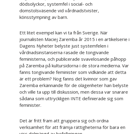
dödsolyckor, systemfel i social- och
domstolsväsende vid vårdnadstvister,
könsstympning av barn.
Ett litet exempel kan vi ta från Sverige. När
journalisten Maciej Zaremba år 2015 i en artikelserie i
Dagens Nyheter belyste just systemfelen i
vårdnadsinstanserna rasade de tongivande
feministerna, och publicerade svavelosande påhopp
på Zaremba på kultursidorna i de stora medierna. Var
fanns tongivande feminister som vidkände att detta
är ett problem? Nog fanns det kvinnor som gav
Zaremba erkännande för de olägenheter han belyste
och ville ta upp till diskussion, men dessa var snarare
sådana som uttryckligen INTE definierade sig som
feminister.
Det är fritt fram att gruppera sig och ordna
verksamhet för att främja rättigheterna för bara en
viss delmängd av befolkningen.