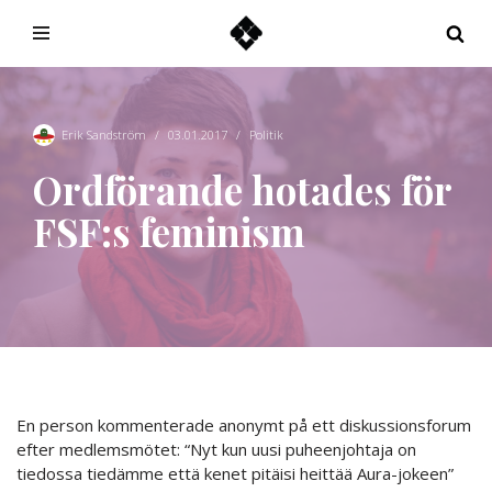
Hoppa
till
innehåll
Erik Sandström
03.01.2017
Politik
Ordförande hotades för
FSF:s feminism
En person kommenterade anonymt på ett diskussionsforum
efter medlemsmötet: “Nyt kun uusi puheenjohtaja on
tiedossa tiedämme että kenet pitäisi heittää Aura-jokeen”