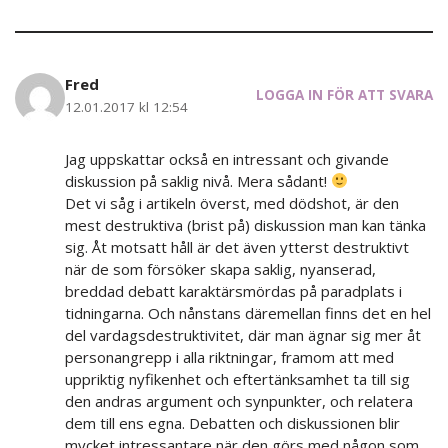
Fred
LOGGA IN FÖR ATT SVARA
12.01.2017 kl 12:54
Jag uppskattar också en intressant och givande
diskussion på saklig nivå. Mera sådant!
Det vi såg i artikeln överst, med dödshot, är den
mest destruktiva (brist på) diskussion man kan tänka
sig. Åt motsatt håll är det även ytterst destruktivt
när de som försöker skapa saklig, nyanserad,
breddad debatt karaktärsmördas på paradplats i
tidningarna. Och nånstans däremellan finns det en hel
del vardagsdestruktivitet, där man ägnar sig mer åt
personangrepp i alla riktningar, framom att med
uppriktig nyfikenhet och eftertänksamhet ta till sig
den andras argument och synpunkter, och relatera
dem till ens egna. Debatten och diskussionen blir
mycket intressantare när den görs med någon som