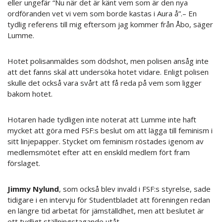
eller ungefär “Nu när det är känt vem som är den nya
ordföranden vet vi vem som borde kastas i Aura å”.
– En
tydlig referens till mig eftersom jag kommer från Åbo, säger
Lumme.
Hotet polisanmäldes som dödshot, men polisen ansåg inte
att det fanns skäl att undersöka hotet vidare. Enligt polisen
skulle det också vara svårt att få reda på vem som ligger
bakom hotet.
Hotaren hade tydligen inte noterat att Lumme inte haft
mycket att göra med FSF:s beslut om att lägga till feminism i
sitt linjepapper. Stycket om feminism röstades igenom av
medlemsmötet efter att en enskild medlem fört fram
förslaget.
Jimmy Nylund
, som också blev invald i FSF:s styrelse, sade
tidigare i en intervju för Studentbladet att föreningen redan
en längre tid arbetat för jämställdhet, men att beslutet är
ett tydligt ställningstagande utåt.