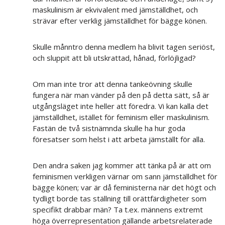
maskulinism är ekvivalent med jämställdhet, och
strävar efter verklig jämställdhet för bägge könen.
Skulle månntro denna medlem ha blivit tagen seriöst,
och sluppit att bli utskrattad, hånad, förlöjligad?
Om man inte tror att denna tankeövning skulle
fungera när man vänder på den på detta sätt, så är
utgångsläget inte heller att föredra. Vi kan kalla det
jämställdhet, istället för feminism eller maskulinism.
Fastän de två sistnämnda skulle ha hur goda
föresatser som helst i att arbeta jämställt för alla.
Den andra saken jag kommer att tänka på är att om
feminismen verkligen värnar om sann jämställdhet för
bägge könen; var är då feministerna när det högt och
tydligt borde tas ställning till orättfärdigheter som
specifikt drabbar män? Ta t.ex. männens extremt
höga överrepresentation gällande arbetsrelaterade