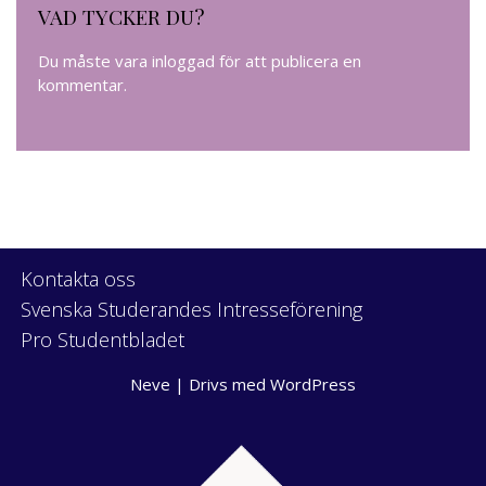
VAD TYCKER DU?
Du måste vara
inloggad
för att publicera en
kommentar.
Kontakta oss
Svenska Studerandes Intresseförening
Pro Studentbladet
Neve
| Drivs med
WordPress