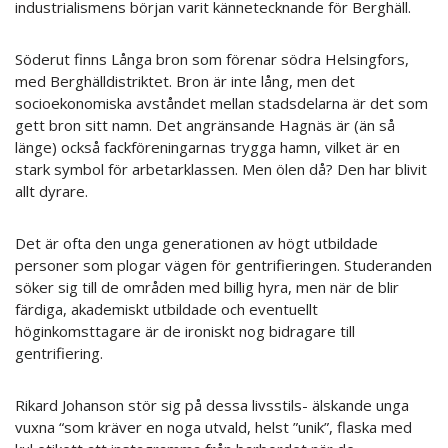
industrialismens början varit kännetecknande för Berghäll.
Söderut finns Långa bron som förenar södra Helsingfors,
med Berghälldistriktet. Bron är inte lång, men det
socioekonomiska avståndet mellan stadsdelarna är det som
gett bron sitt namn. Det angränsande Hagnäs är (än så
länge) också fackföreningarnas trygga hamn, vilket är en
stark symbol för arbetarklassen. Men ölen då? Den har blivit
allt dyrare.
Det är ofta den unga generationen av högt utbildade
personer som plogar vägen för gentrifieringen. Studeranden
söker sig till de områden med billig hyra, men när de blir
färdiga, akademiskt utbildade och eventuellt
höginkomsttagare är de ironiskt nog bidragare till
gentrifiering.
Rikard Johanson stör sig på dessa livsstils- älskande unga
vuxna “som kräver en noga utvald, helst ”unik”, flaska med