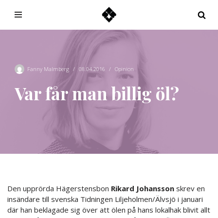
Hoppa
till
innehåll
Fanny Malmberg
08.04.2016
Opinion
Var får man billig öl?
Den upprörda Hägerstensbon
Rikard Johansson
skrev en
insändare till svenska Tidningen Liljeholmen/Älvsjö i januari
där han beklagade sig över att ölen på hans lokalhak blivit allt