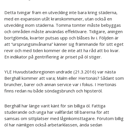
Detta tvingar fram en utveckling inte bara kring städerna,
med en expansion utåt kranskommuner, utan också en
utveckling inom städerna. Tomma tomter måste bebyggas
och områden måste användas effektivare. Tidigare, aningen
bortglömda, kvarter putsas upp och blåses liv i. Följden är
att “ursprungsinvånarna” känner sig främmande för sitt eget
revir och med tiden kommer de inte att ha råd att bo kvar.
En indikator på gentrifiering är priset på öl stiger.
YLE Huvudstadsregionen undrade (21.3.2016) var nästa
Berghäll kommer att vara; Malm eller Hertonäs? Sådant som
bruncher, barer och annan service var i fokus. I Hertonäs
finns redan nu både söndagsbrunch och hipsteröl.
Berghäll har länge varit känt för sin billiga öl. Fattiga
studerande och unga har vallfärdat till barerna för att
samsas om sittplatser med låginkomsttagare. Förutom billig
öl har nämligen också arbetarklassen, ända sedan