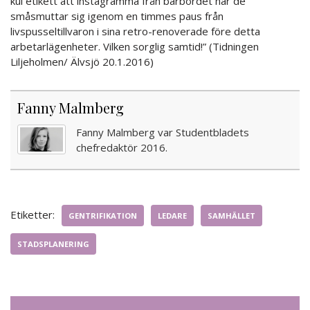
kul etikett att instagramma från barbordet när de
småsmuttar sig igenom en timmes paus från
livspusseltillvaron i sina retro-renoverade före detta
arbetarlägenheter. Vilken sorglig samtid!” (Tidningen
Liljeholmen/ Älvsjö 20.1.2016)
Fanny Malmberg
Fanny Malmberg var Studentbladets
chefredaktör 2016.
Etiketter:
GENTRIFIKATION
LEDARE
SAMHÄLLET
STADSPLANERING