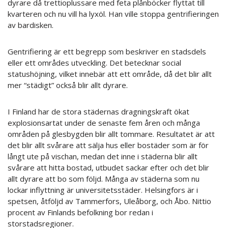
dyrare då trettioplussare med feta plånböcker flyttat till
kvarteren och nu vill ha lyxöl. Han ville stoppa gentrifieringen
av bardisken.
Gentrifiering är ett begrepp som beskriver en stadsdels
eller ett områdes utveckling. Det betecknar social
statushöjning, vilket innebär att ett område, då det blir allt
mer “städigt” också blir allt dyrare.
I Finland har de stora städernas dragningskraft ökat
explosionsartat under de senaste fem åren och många
områden på glesbygden blir allt tommare. Resultatet är att
det blir allt svårare att sälja hus eller bostäder som är för
långt ute på vischan, medan det inne i städerna blir allt
svårare att hitta bostad, utbudet sackar efter och det blir
allt dyrare att bo som följd. Många av städerna som nu
lockar inflyttning är universitetsstäder. Helsingfors är i
spetsen, åtföljd av Tammerfors, Uleåborg, och Åbo. Nittio
procent av Finlands befolkning bor redan i
storstadsregioner.