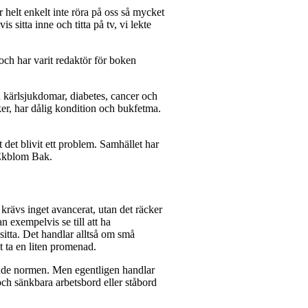
r helt enkelt inte röra på oss så mycket
 sitta inne och titta på tv, vi lekte
ch har varit redaktör för boken
och kärlsjukdomar, diabetes, cancer och
ker, har dålig kondition och bukfetma.
tt det blivit ett problem. Samhället har
r Ekblom Bak.
k krävs inget avancerat, utan det räcker
n exempelvis se till att ha
 sitta. Det handlar alltså om små
t ta en liten promenad.
tande normen. Men egentligen handlar
och sänkbara arbetsbord eller ståbord