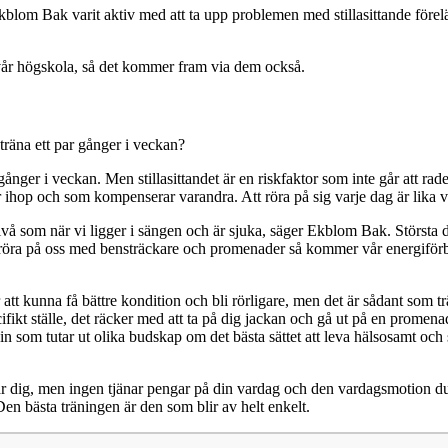
blom Bak varit aktiv med att ta upp problemen med stillasittande före
 vår högskola, så det kommer fram via dem också.
 träna ett par gånger i veckan?
r gånger i veckan. Men stillasittandet är en riskfaktor som inte går att ra
r ihop och som kompenserar varandra. Att röra på sig varje dag är lika v
vå som när vi ligger i sängen och är sjuka, säger Ekblom Bak. Största dele
l att röra på oss med bensträckare och promenader så kommer vår energifö
att kunna få bättre kondition och bli rörligare, men det är sådant som t
pecifikt ställe, det räcker med att ta på dig jackan och gå ut på en prome
 som tutar ut olika budskap om det bästa sättet att leva hälsosamt och
r dig, men ingen tjänar pengar på din vardag och den vardagsmotion du 
 Den bästa träningen är den som blir av helt enkelt.