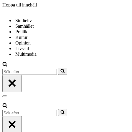
Hoppa till innehåll
Studieliv
Samhället
Politik
Kultur
Opinion
Livsstil
Multimedia
Sök
efter
…
Navigeringsmeny
Sök
efter
…