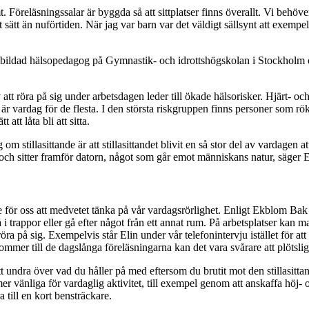
 Föreläsningssalar är byggda så att sittplatser finns överallt. Vi behöve
sätt än nuförtiden. När jag var barn var det väldigt sällsynt att exempelvis
bildad hälsopedagog på Gymnastik- och idrottshögskolan i Stockholm o
nativ att röra på sig under arbetsdagen leder till ökade hälsorisker. Hjärt- 
 är vardag för de flesta. I den största riskgruppen finns personer som rö
 att låta bli att sitta.
m stillasittande är att stillasittandet blivit en så stor del av vardagen a
r på tv och sitter framför datorn, något som går emot människans natur, säge
igare för oss att medvetet tänka på vår vardagsrörlighet. Enligt Ekblom Ba
 trappor eller gå efter något från ett annat rum. På arbetsplatser kan ma
röra på sig. Exempelvis står Elin under vår telefonintervju istället för att
ommer till de dagslånga föreläsningarna kan det vara svårare att plötslig
att undra över vad du håller på med eftersom du brutit mot den stillasit
er vänliga för vardaglig aktivitet, till exempel genom att anskaffa höj- 
 till en kort bensträckare.