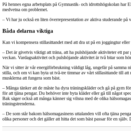
På hennes egna arbetsplats på Gymnastik- och idrottshögskolan har Ek
medvetna om problemet.
– Vi har ju också en liten överrepresentation av aktiva studerande på
Båda delarna viktiga
Kan vi kompensera stillasittandet med att dra ut på en joggingtur eller
– Det är givetvis viktigt att träna, att ha pulshöjande aktiviteter ett pa
veckan. Vardagsaktivitet och pulshöjande aktivitet är två bitar som hö
När vi sitter är vår energiförbrukning väldigt låg, ungefär på samma ni
stilla, och om vi kan byta ut två-tre timmar av vårt stillasittande til
musklerna att fungera som bäst.
– Många tänker att de måste ha dyra träningskläder och gå på gym för 
för att tjäna pengar. Du behöver inte byta kläder eller gå till något s
Bak säger också att många känner sig vilsna med de olika hälsomagasin
träningstrenderna.
– De som står bakom hälsomagasinens uttalanden vill ofta tjäna penga
olika personer och det gäller att hitta det som bäst passar för en själv.