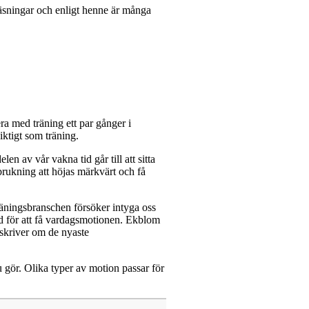
läsningar och enligt henne är många
dera med träning ett par gånger i
iktigt som träning.
n av vår vakna tid går till att sitta
rbrukning att höjas märkvärt och få
räningsbranschen försöker intyga oss
nad för att få vardagsmotionen. Ekblom
 skriver om de nyaste
gör. Olika typer av motion passar för