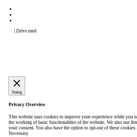
Kontakta oss
Svenska Studerandes Intresseförening
Pro Studentbladet
Neve
| Drivs med
WordPress
Stäng
Privacy Overview
This website uses cookies to improve your experience while you nav
the working of basic functionalities of the website. We also use t
your consent. You also have the option to opt-out of these cookies
Necessary