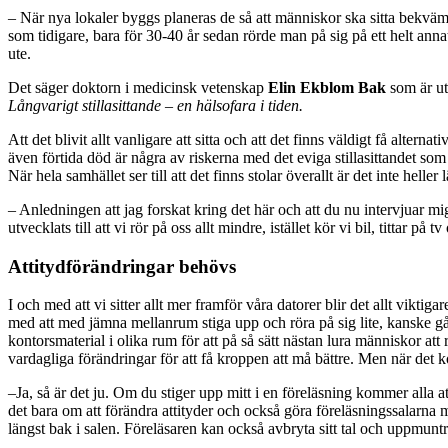
– När nya lokaler byggs planeras de så att människor ska sitta bekvämt.
som tidigare, bara för 30-40 år sedan rörde man på sig på ett helt annat 
ute.
Det säger doktorn i medicinsk vetenskap
Elin Ekblom Bak
som är ut
Långvarigt stillasittande – en hälsofara i tiden.
Att det blivit allt vanligare att sitta och att det finns väldigt få alter
även förtida död är några av riskerna med det eviga stillasittandet som
När hela samhället ser till att det finns stolar överallt är det inte heller lätt
– Anledningen att jag forskat kring det här och att du nu intervjuar mig o
utvecklats till att vi rör på oss allt mindre, istället kör vi bil, titta
Attitydförändringar behövs
I och med att vi sitter allt mer framför våra datorer blir det allt vikt
med att med jämna mellanrum stiga upp och röra på sig lite, kanske gå i
kontorsmaterial i olika rum för att på så sätt nästan lura människor att 
vardagliga förändringar för att få kroppen att må bättre. Men när det k
–Ja, så är det ju. Om du stiger upp mitt i en föreläsning kommer alla 
det bara om att förändra attityder och också göra föreläsningssalarna m
längst bak i salen. Föreläsaren kan också avbryta sitt tal och uppmuntra