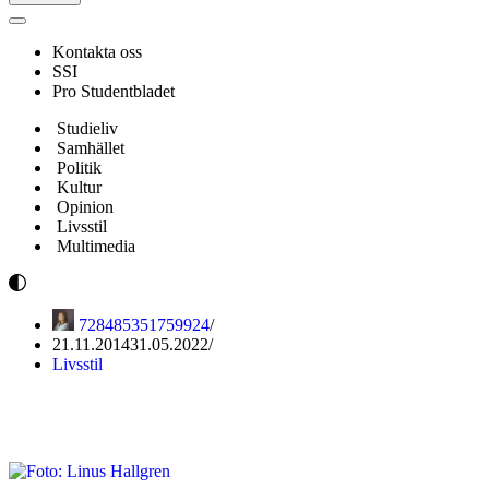
Navigeringsmeny
Kontakta oss
SSI
Pro Studentbladet
Studieliv
Samhället
Politik
Kultur
Opinion
Livsstil
Multimedia
728485351759924
21.11.2014
31.05.2022
Livsstil
Sitter vi oss sjuka?