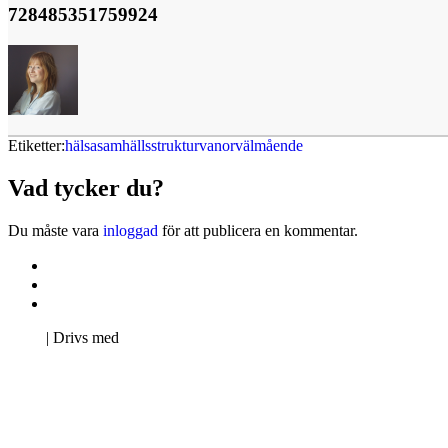
728485351759924
Etiketter:
hälsa
samhällsstruktur
vanor
välmående
Vad tycker du?
Du måste vara
inloggad
för att publicera en kommentar.
Kontakta oss
Svenska Studerandes Intresseförening
Pro Studentbladet
Neve
| Drivs med
WordPress