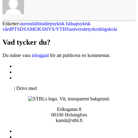
Etiketter:
aurora
fallstudie
psykisk hälsa
psykisk
vård
PTSD
SAMOK
SHVS/YTHS
universitet
yrkeshögskola
Vad tycker du?
Du måste vara
inloggad
för att publicera en kommentar.
Kontakta oss
Svenska Studerandes Intresseförening
Pro Studentbladet
Neve
| Drivs med
WordPress
Eriksgatan 8
00100 Helsingfors
kansli@stbl.fi
Kontakta oss
Svenska Studerandes Intresseförening