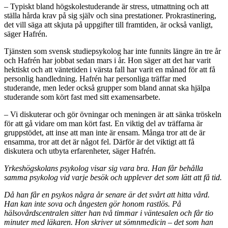
– Typiskt bland högskolestuderande är stress, utmattning och att
ställa hårda krav på sig själv och sina prestationer. Prokrastinering,
det vill säga att skjuta på uppgifter till framtiden, är också vanligt,
säger Hafrén.
Tjänsten som svensk studiepsykolog har inte funnits längre än tre år
och Hafrén har jobbat sedan mars i år. Hon säger att det har varit
hektiskt och att väntetiden i värsta fall har varit en månad för att få
personlig handledning. Hafrén har personliga träffar med
studerande, men leder också grupper som bland annat ska hjälpa
studerande som kört fast med sitt examensarbete.
– Vi diskuterar och gör övningar och meningen är att sänka tröskeln
för att gå vidare om man kört fast. En viktig del av träffarna är
gruppstödet, att inse att man inte är ensam. Många tror att de är
ensamma, tror att det är något fel. Därför är det viktigt att få
diskutera och utbyta erfarenheter, säger Hafrén.
Yrkeshögskolans psykolog visar sig vara bra. Han får behålla
samma psykolog vid varje besök och upplever det som lätt att få tid.
Då han får en psykos några år senare är det svårt att hitta vård.
Han kan inte sova och ångesten gör honom rastlös. På
hälsovårdscentralen sitter han två timmar i väntesalen och får tio
minuter med läkaren. Hon skriver ut sömnmedicin – det som han