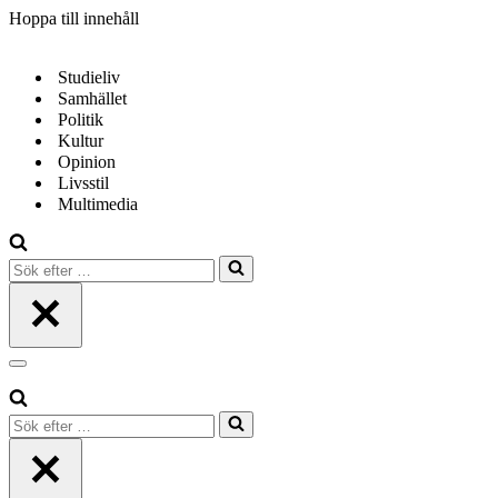
Hoppa till innehåll
Studieliv
Samhället
Politik
Kultur
Opinion
Livsstil
Multimedia
Sök
efter
…
Navigeringsmeny
Sök
efter
…