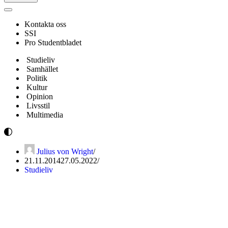
Navigeringsmeny
Kontakta oss
SSI
Pro Studentbladet
Studieliv
Samhället
Politik
Kultur
Opinion
Livsstil
Multimedia
Julius von Wright
21.11.2014
27.05.2022
Studieliv
Den psykiska ohälsan ökar
bland unga