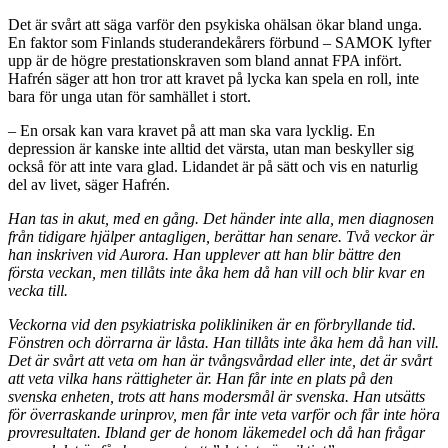
Det är svårt att säga varför den psykiska ohälsan ökar bland unga.
En faktor som Finlands studerandekårers förbund – SAMOK lyfter
upp är de högre prestationskraven som bland annat FPA infört.
Hafrén säger att hon tror att kravet på lycka kan spela en roll, inte
bara för unga utan för samhället i stort.
– En orsak kan vara kravet på att man ska vara lycklig. En
depression är kanske inte alltid det värsta, utan man beskyller sig
också för att inte vara glad. Lidandet är på sätt och vis en naturlig
del av livet, säger Hafrén.
Han tas in akut, med en gång. Det händer inte alla, men diagnosen
från tidigare hjälper antagligen, berättar han senare. Två veckor är
han inskriven vid Aurora. Han upplever att han blir bättre den
första veckan, men tillåts inte åka hem då han vill och blir kvar en
vecka till.
Veckorna vid den psykiatriska polikliniken är en förbryllande tid.
Fönstren och dörrarna är låsta. Han tillåts inte åka hem då han vill.
Det är svårt att veta om han är tvångsvårdad eller inte, det är svårt
att veta vilka hans rättigheter är. Han får inte en plats på den
svenska enheten, trots att hans modersmål är svenska. Han utsätts
för överraskande urinprov, men får inte veta varför och får inte höra
provresultaten. Ibland ger de honom läkemedel och då han frågar