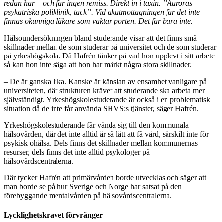
redan har – och får ingen remiss. Direkt in i taxin. ”Auroras
psykatriska poliklinik, tack”. Vid akutmottagningen får det inte
finnas okunniga läkare som vaktar porten. Det får bara inte.
Hälsoundersökningen bland studerande visar att det finns små
skillnader mellan de som studerar på universitet och de som studerar
på yrkeshögskola. Då Hafrén tänker på vad hon upplevt i sitt arbete
så kan hon inte säga att hon har märkt några stora skillnader.
– De är ganska lika. Kanske är känslan av ensamhet vanligare på
universiteten, där strukturen kräver att studerande ska arbeta mer
självständigt. Yrkeshögskolestuderande är också i en problematisk
situation då de inte får använda SHVS:s tjänster, säger Hafrén.
Yrkeshögskolestuderande får vända sig till den kommunala
hälsovården, där det inte alltid är så lätt att få vård, särskilt inte för
psykisk ohälsa. Dels finns det skillnader mellan kommunernas
resurser, dels finns det inte alltid psykologer på
hälsovårdscentralerna.
Där tycker Hafrén att primärvården borde utvecklas och säger att
man borde se på hur Sverige och Norge har satsat på den
förebyggande mentalvården på hälsovårdscentralerna.
Lycklighetskravet förvränger