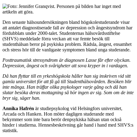
Den senaste hälsoundersökningen bland högskolestuderande visar
att antalet diagnostiserade fall av depression och ångestsyndrom har
fördubblats under 2000-talet. Studenternas hälsovårdsstiftelse
(SHVS) meddelade förra veckan att var femte besök till
studenthälsan beror på psykiska problem. Rädsla, ångest, ensamhet
och stress hör till de vanligaste symptomen bland unga studerande.
Posttraumatisk stressyndrom är diagnosen Lasse får efter olyckan.
Depression, ångest och svårigheter att sova kryper in i vardagen.
Då han flyttar till en yrkeshögskola håller han sig inskriven vid sitt
gamla universitet för att få gå till Studenthälsovården. Besöken blir
inte många. Han träffar olika psykologer varje gång och då han
slutar besöka deras mottagning så hör ingen av sig. Som om de inte
bryr sig, säger han.
Annika Hafrén
är studiepsykolog vid Helsingfors universitet,
Arcada och Hanken. Hon möter dagligen studerande med
bekymmer som inte bara berör denpsykiska hälsan utan också
hinder i studierna. Hennesbeskrivning går hand i hand med SHVS:s
statistik.