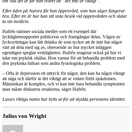
om vad det är får han svaret att ”det inte är viktigt”.
Efter tiden på Aurora får han öppenvård, som han säger fungerar
bra. Efter tre år har han sitt sista besök vid öppenvården och slutar
ta sin medicin.
Hafrén nämner sociala medier som ett exempel där
lycklighetsrapporter publiceras och framgångar delas. Vågen av
lyckoyttringar kan lätt dränka de som tycker att de inte har något
värt att dela med sig av, oberoende av hur mycket inläggen
egentligen speglar verkligheten. Hafrén reagerar också på hur vi
talar om psykisk ohälsa. Hon varnar för att behandla problem med
den psykiska hälsan som andra fysiologiska problem.
– Ofta är depression ett uttryck för något, den kan ha något viktigt
att säga och därför är det viktigt att se vidare förbi sjukdomen.
Människan är komplex, och vi kan inte bara behandla symptomen
utan måste diskutera orsakerna, säger Hafrén.
Lasses riktiga namn har bytts ut för att skydda personens identitet.
Julius von Wright