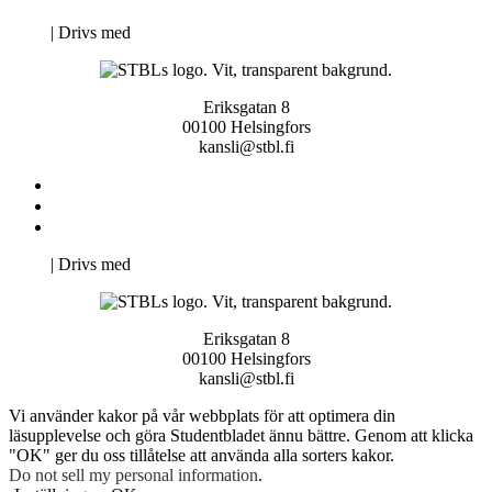
Neve
| Drivs med
WordPress
Eriksgatan 8
00100 Helsingfors
kansli@stbl.fi
Kontakta oss
Svenska Studerandes Intresseförening
Pro Studentbladet
Neve
| Drivs med
WordPress
Eriksgatan 8
00100 Helsingfors
kansli@stbl.fi
Vi använder kakor på vår webbplats för att optimera din
läsupplevelse och göra Studentbladet ännu bättre. Genom att klicka
"OK" ger du oss tillåtelse att använda alla sorters kakor.
Do not sell my personal information
.