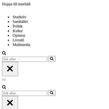
Hoppa till innehåll
Studieliv
Samhället
Politik
Kultur
Opinion
Livsstil
Multimedia
Sök
efter
…
Navigeringsmeny
Sök
efter
…