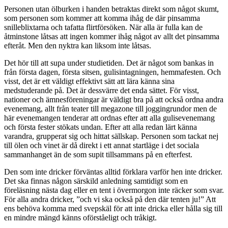
Personen utan ölburken i handen betraktas direkt som något skumt,
som personen som kommer att komma ihåg de där pinsamma
snilleblixtarna och tafatta flirtförsöken. När alla är fulla kan de
åtminstone låtsas att ingen kommer ihåg något av allt det pinsamma
efteråt. Men den nyktra kan liksom inte låtsas.
Det hör till att supa under studietiden. Det är något som bankas in
från första dagen, första sitsen, gulisintagningen, hemmafesten. Och
visst, det är ett väldigt effektivt sätt att lära känna sina
medstuderande på. Det är dessvärre det enda sättet. För visst,
nationer och ämnesföreningar är väldigt bra på att också ordna andra
evenemang, allt från teater till megazone till joggingrundor men de
här evenemangen tenderar att ordnas efter att alla gulisevenemang
och första fester stökats undan. Efter att alla redan lärt känna
varandra, grupperat sig och hittat sällskap. Personen som tackat nej
till ölen och vinet är då direkt i ett annat startläge i det sociala
sammanhanget än de som supit tillsammans på en efterfest.
Den som inte dricker förväntas alltid förklara varför hen inte dricker.
Det ska finnas någon särskild anledning samtidigt som en
föreläsning nästa dag eller en tent i övermorgon inte räcker som svar.
För alla andra dricker, ”och vi ska också på den där tenten ju!” Att
ens behöva komma med svepskäl för att inte dricka eller hålla sig till
en mindre mängd känns oförståeligt och tråkigt.