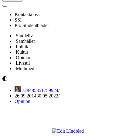
Navigeringsmeny
Kontakta oss
SSI
Pro Studentbladet
Studieliv
Samhället
Politik
Kultur
Opinion
Livsstil
Multimedia
728485351759924
26.09.2014
30.05.2022
Opinion
”En kan du väl ta?”