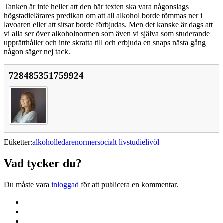
Tanken är inte heller att den här texten ska vara någonslags
högstadielärares predikan om att all alkohol borde tömmas ner i
lavoaren eller att sitsar borde förbjudas. Men det kanske är dags att
vi alla ser över alkoholnormen som även vi själva som studerande
upprätthåller och inte skratta till och erbjuda en snaps nästa gång
någon säger nej tack.
728485351759924
Etiketter:
alkohol
ledare
normer
socialt liv
studieliv
öl
Vad tycker du?
Du måste vara
inloggad
för att publicera en kommentar.
Kontakta oss
Svenska Studerandes Intresseförening
Pro Studentbladet