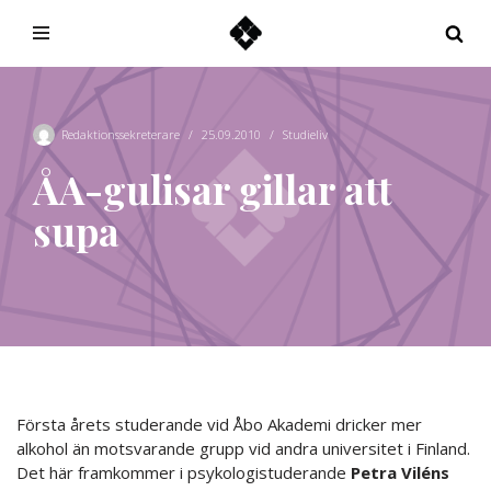
Hoppa
till
innehåll
Redaktionssekreterare
25.09.2010
Studieliv
ÅA-gulisar gillar att
supa
Första årets studerande vid Åbo Akademi dricker mer
alkohol än motsvarande grupp vid andra universitet i Finland.
Det här framkommer i psykologistuderande
Petra Viléns