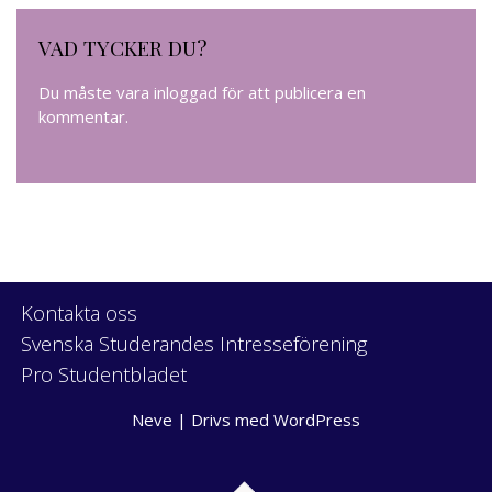
VAD TYCKER DU?
Du måste vara
inloggad
för att publicera en
kommentar.
Kontakta oss
Svenska Studerandes Intresseförening
Pro Studentbladet
Neve
| Drivs med
WordPress